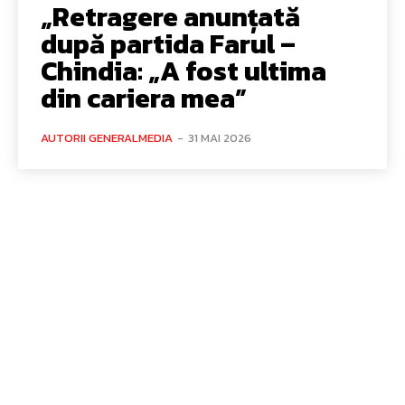
„Retragere anunțată
după partida Farul –
Chindia: „A fost ultima
din cariera mea”
AUTORII GENERALMEDIA
-
31 MAI 2026
Bun venit GeneralMedia.ro
GeneralMedia.ro un site de știri / blog de noutăți, dedicat
diseminării de informații și actualități. Acesta oferă articole,
reportaje și analize pe teme diverse, de la evenimente curente