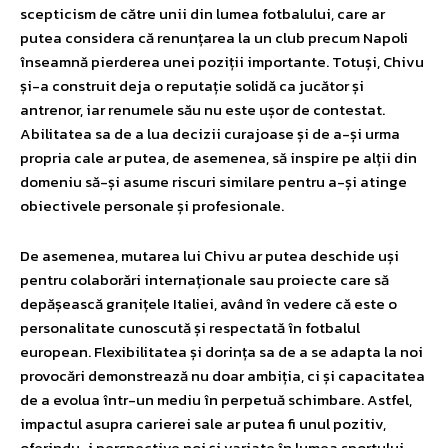
scepticism de către unii din lumea fotbalului, care ar
putea considera că renunțarea la un club precum Napoli
înseamnă pierderea unei poziții importante. Totuși, Chivu
și-a construit deja o reputație solidă ca jucător și
antrenor, iar renumele său nu este ușor de contestat.
Abilitatea sa de a lua decizii curajoase și de a-și urma
propria cale ar putea, de asemenea, să inspire pe alții din
domeniu să-și asume riscuri similare pentru a-și atinge
obiectivele personale și profesionale.
De asemenea, mutarea lui Chivu ar putea deschide uși
pentru colaborări internaționale sau proiecte care să
depășească granițele Italiei, având în vedere că este o
personalitate cunoscută și respectată în fotbalul
european. Flexibilitatea și dorința sa de a se adapta la noi
provocări demonstrează nu doar ambiția, ci și capacitatea
de a evolua într-un mediu în perpetuă schimbare. Astfel,
impactul asupra carierei sale ar putea fi unul pozitiv,
oferindu-i perspective noi și variate în lumea sportului.