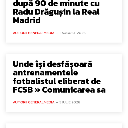
după 90 de minute cu
Radu Drăgușin la Real
Madrid
AUTORII GENERALMEDIA
-
1 AUGUST 2026
Unde își desfășoară
antrenamentele
fotbalistul eliberat de
FCSB » Comunicarea sa
AUTORII GENERALMEDIA
-
5 IULIE 2026