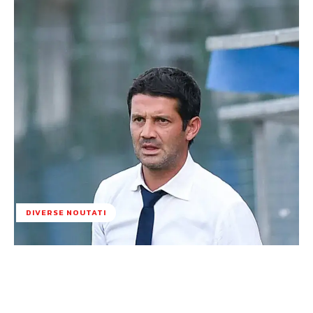
DIVERSE NOUTATI
Facebook
Twitter
Pinterest
W