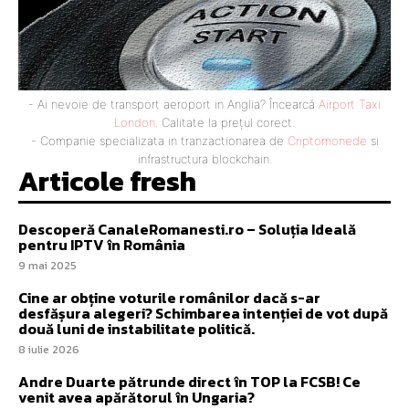
- Ai nevoie de transport aeroport in Anglia? Încearcă
Airport Taxi
London
. Calitate la prețul corect.
- Companie specializata in tranzactionarea de
Criptomonede
si
infrastructura blockchain.
Articole fresh
Descoperă CanaleRomanesti.ro – Soluția Ideală
pentru IPTV în România
9 mai 2025
Cine ar obține voturile românilor dacă s-ar
desfășura alegeri? Schimbarea intenției de vot după
două luni de instabilitate politică.
8 iulie 2026
Andre Duarte pătrunde direct în TOP la FCSB! Ce
venit avea apărătorul în Ungaria?