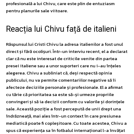
profesională a lui Chivu, care este plin de entuziasm
pentru planurile sale viitoare.
Reacția lui Chivu față de italieni
Răspunsul lui Cristi Chivu la adresa italienilor a fost unul
direct și fără ocolișuri. Într-un interviu recent, el a declarat
clar că nu este interesat de criticile venite din partea
presei italiene sau a unor suporteri care nu i-au înțeles
alegerea. Chivu a subliniat că, deși respectă opinia
publicului, nu va permite comentariilor negative să îi
afecteze deciziile personale și profesionale. El a afirmat
cu tărie că prioritatea sa este să-și urmeze propriile
convingeri și să ia decizii conform cu valorile și dorințele
sale. Această poziție a fost percepută de unii drept una
îndrăzneață, mai ales într-un context în care presiunea
mediatică poate fi copleșitoare. Cu toate acestea, Chivu a
spus că experiența sa în fotbalul internațional l-a învățat