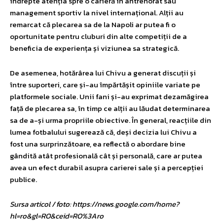
îndrepte atenția spre o carieră în antrenorat sau
management sportiv la nivel internațional. Alții au
remarcat că plecarea sa de la Napoli ar putea fi o
oportunitate pentru cluburi din alte competiții de a
beneficia de experiența și viziunea sa strategică.
De asemenea, hotărârea lui Chivu a generat discuții și
între suporteri, care și-au împărtășit opiniile variate pe
platformele sociale. Unii fani și-au exprimat dezamăgirea
față de plecarea sa, în timp ce alții au lăudat determinarea
sa de a-și urma propriile obiective. În general, reacțiile din
lumea fotbalului sugerează că, deși decizia lui Chivu a
fost una surprinzătoare, ea reflectă o abordare bine
gândită atât profesională cât și personală, care ar putea
avea un efect durabil asupra carierei sale și a percepției
publice.
Sursa articol / foto: https://news.google.com/home?
hl=ro&gl=RO&ceid=RO%3Aro