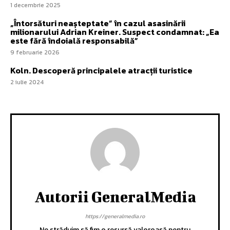
1 decembrie 2025
„Întorsături neașteptate” în cazul asasinării
milionarului Adrian Kreiner. Suspect condamnat: „Ea
este fără îndoială responsabilă”
9 februarie 2026
Koln. Descoperă principalele atracții turistice
2 iulie 2024
Autorii GeneralMedia
https://generalmedia.ro
Ne străduim să fim o resursă valoroasă pentru