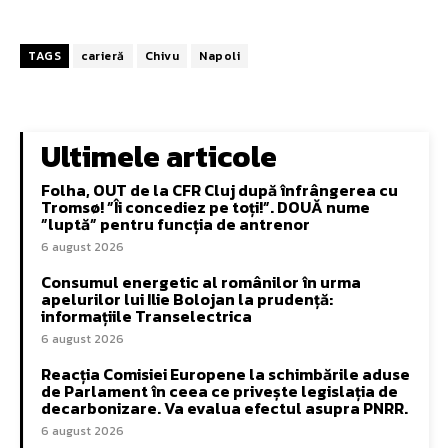
TAGS
carieră
Chivu
Napoli
Ultimele articole
Folha, OUT de la CFR Cluj după înfrângerea cu
Tromsø! ”Îi concediez pe toți!”. DOUĂ nume
”luptă” pentru funcția de antrenor
6 august 2026
Consumul energetic al românilor în urma
apelurilor lui Ilie Bolojan la prudență:
informațiile Transelectrica
6 august 2026
Reacția Comisiei Europene la schimbările aduse
de Parlament în ceea ce privește legislația de
decarbonizare. Va evalua efectul asupra PNRR.
6 august 2026