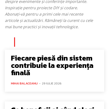
despre evenimente și conferințe importante.
Inspirație pentru proiecte DIY și codare.
Abonați-vă pentru a primi cele mai recente
articole și actualizări. Rămâneți la curent cu cele
mai bune practici și inovații tehnologice.
Fiecare piesă din sistem
contribuie la experiența
finală
MIHAI BALACEANU
-
29 IULIE 2026