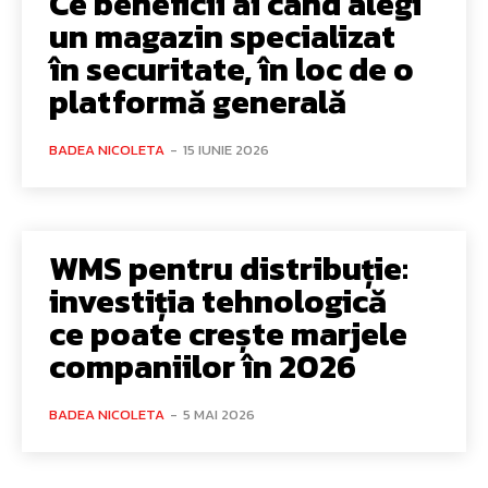
Ce beneficii ai când alegi
un magazin specializat
în securitate, în loc de o
platformă generală
BADEA NICOLETA
-
15 IUNIE 2026
WMS pentru distribuție:
investiția tehnologică
ce poate crește marjele
companiilor în 2026
BADEA NICOLETA
-
5 MAI 2026