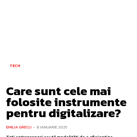
TECH
Care sunt cele mai
folosite instrumente
pentru digitalizare?
EMILIA GRECU
-
8 IANUARIE 2025
Toți antreprenori caută modalități de a eficientiza