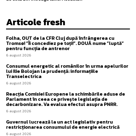
Articole fresh
Folha, OUT de la CFR Cluj după înfrângerea cu
Tromsø! ”Îi concediez pe toți!”. DOUĂ nume ”luptă”
pentru funcția de antrenor
6 august 2026
Consumul energetic al românilor în urma apelurilor
lui Ilie Bolojan la prudență: informațiile
Transelectrica
6 august 2026
Reacția Comisiei Europene la schimbările aduse de
Parlament în ceea ce privește legislația de
decarbonizare. Va evalua efectul asupra PNRR.
6 august 2026
Guvernul lucrează la un act legislativ pentru
restricționarea consumului de energie electrică
6 august 2026