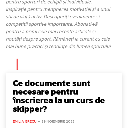
pentru sporturi de echipă și individuale.
Inspirație pentru menținerea motivației și a unui
stil de viață activ. Descoperiți evenimente și
competiții sportive importante. Abonați-vă
pentru a primi cele mai recente articole și
noutăți despre sport. Rămâneți la curent cu cele
mai bune practici și tendințe din lumea sportului
Ce documente sunt
necesare pentru
înscrierea la un curs de
skipper?
EMILIA GRECU
-
29 NOIEMBRIE 2025