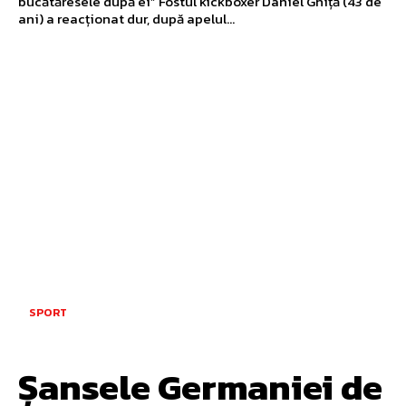
bucătăresele după ei” Fostul kickboxer Daniel Ghiță (43 de
ani) a reacționat dur, după apelul...
SPORT
Șansele Germaniei de