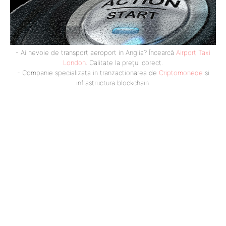
- Ai nevoie de transport aeroport in Anglia? Încearcă
Airport Taxi
London
. Calitate la prețul corect.
- Companie specializata in tranzactionarea de
Criptomonede
si
infrastructura blockchain.
Bun venit GeneralMedia.ro
GeneralMedia.ro un site de știri / blog de noutăți, dedicat
diseminării de informații și actualități. Acesta oferă articole,
reportaje și analize pe teme diverse, de la evenimente curente
la subiecte specifice de interes. Este un spațiu digital pentru
informare și educație. Contactati-ne oricand la adresa:
contact@generalmedia.ro