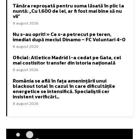
Tânăra reproșată pentru suma lăsată în plic la
nuntă: „Cu 1.600 de lei, ar fi fost mai bine să nu
vii”
9 august 2026
Nu s-au oprit! » Ce s-a petrecut pe teren,
imediat după meciul Dinamo – FC Voluntari 4-0
8 august 2026
Oficial: Atletico Madrid l-a cedat pe Gata, cel
mai costisitor transfer din istoria națională
8 august 2026
România se află în fața amenințării unui
blackout total în cazul în care dificultățile
energetice se intensifică. Specialiștii cer
insistent verificări…
8 august 2026