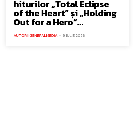
hiturilor „Total Eclipse
of the Heart” și „Holding
Out for a Hero”…
AUTORII GENERALMEDIA
-
9 IULIE 2026
Bun venit GeneralMedia.ro
GeneralMedia.ro un site de știri / blog de noutăți, dedicat
diseminării de informații și actualități. Acesta oferă articole,
reportaje și analize pe teme diverse, de la evenimente curente
la subiecte specifice de interes. Este un spațiu digital pentru
informare și educație. Contactati-ne oricand la adresa: