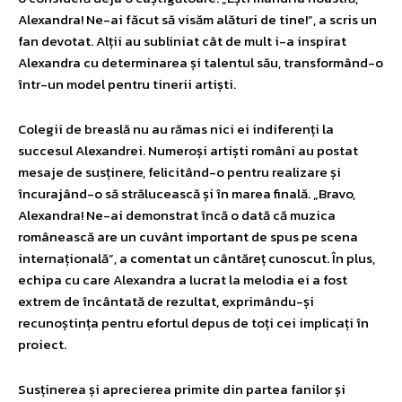
Alexandra! Ne-ai făcut să visăm alături de tine!”, a scris un
fan devotat. Alții au subliniat cât de mult i-a inspirat
Alexandra cu determinarea și talentul său, transformând-o
într-un model pentru tinerii artiști.
Colegii de breaslă nu au rămas nici ei indiferenți la
succesul Alexandrei. Numeroși artiști români au postat
mesaje de susținere, felicitând-o pentru realizare și
încurajând-o să strălucească și în marea finală. „Bravo,
Alexandra! Ne-ai demonstrat încă o dată că muzica
românească are un cuvânt important de spus pe scena
internațională”, a comentat un cântăreț cunoscut. În plus,
echipa cu care Alexandra a lucrat la melodia ei a fost
extrem de încântată de rezultat, exprimându-și
recunoștința pentru efortul depus de toți cei implicați în
proiect.
Susținerea și aprecierea primite din partea fanilor și