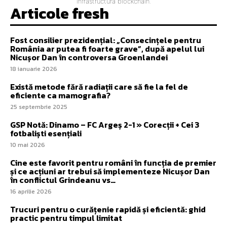
infrastructura blockchain.
Articole fresh
Fost consilier prezidențial: „Consecințele pentru
România ar putea fi foarte grave”, după apelul lui
Nicușor Dan în controversa Groenlandei
18 ianuarie 2026
Există metode fără radiații care să fie la fel de
eficiente ca mamografia?
25 septembrie 2025
GSP Notă: Dinamo – FC Argeș 2-1 » Corecții + Cei 3
fotbaliști esențiali
10 mai 2026
Cine este favorit pentru români în funcția de premier
și ce acțiuni ar trebui să implementeze Nicușor Dan
în conflictul Grindeanu vs…
16 aprilie 2026
Trucuri pentru o curățenie rapidă și eficientă: ghid
practic pentru timpul limitat