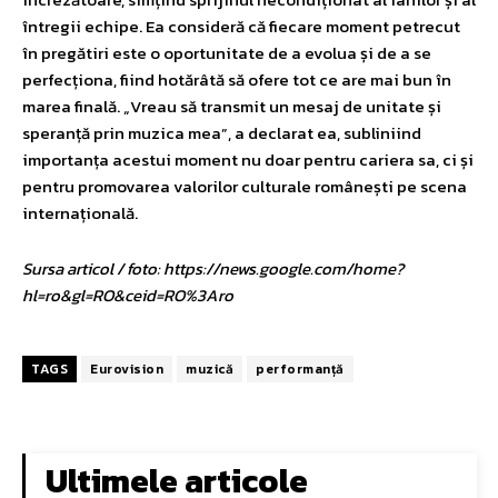
întregii echipe. Ea consideră că fiecare moment petrecut
în pregătiri este o oportunitate de a evolua și de a se
perfecționa, fiind hotărâtă să ofere tot ce are mai bun în
marea finală. „Vreau să transmit un mesaj de unitate și
speranță prin muzica mea”, a declarat ea, subliniind
importanța acestui moment nu doar pentru cariera sa, ci și
pentru promovarea valorilor culturale românești pe scena
internațională.
Sursa articol / foto: https://news.google.com/home?
hl=ro&gl=RO&ceid=RO%3Aro
TAGS
Eurovision
muzică
performanță
Ultimele articole