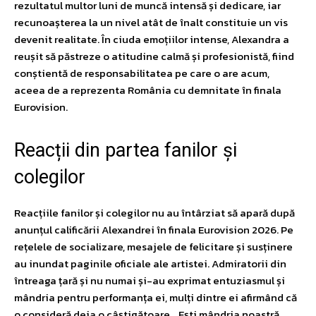
rezultatul multor luni de muncă intensă și dedicare, iar
recunoașterea la un nivel atât de înalt constituie un vis
devenit realitate. În ciuda emoțiilor intense, Alexandra a
reușit să păstreze o atitudine calmă și profesionistă, fiind
conștientă de responsabilitatea pe care o are acum,
aceea de a reprezenta România cu demnitate în finala
Eurovision.
Reacții din partea fanilor și
colegilor
Reacțiile fanilor și colegilor nu au întârziat să apară după
anunțul calificării Alexandrei în finala Eurovision 2026. Pe
rețelele de socializare, mesajele de felicitare și susținere
au inundat paginile oficiale ale artistei. Admiratorii din
întreaga țară și nu numai și-au exprimat entuziasmul și
mândria pentru performanța ei, mulți dintre ei afirmând că
o consideră deja o câștigătoare. „Ești mândria noastră,