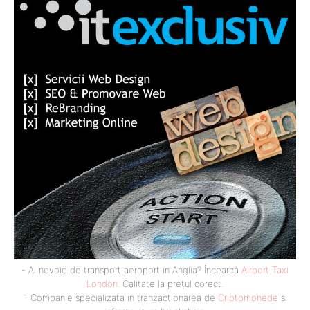
- Ai nevoie de transport aeroport in Anglia? Încearcă
Airport Taxi
London
. Calitate la prețul corect.
- Companie specializata in tranzactionarea de
Criptomonede
si