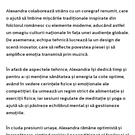
Alexandra colaborează strâns cu un coregraf renumit, care
o ajută să îmbine mișcările tradiționale inspirate din
folclorul românesc cu elemente moderne, aducând astfel
un omagiu culturii naționale în fața unei audiențe globale.
De asemenea, echipa tehnică lucrează la un design de
scenă inovator, care să reflecte povestea piesei și să
amplifice emoția transmisă prin muzică.
În afară de aspectele tehnice, Alexandra își dedică timp și
pentru a-și menține sănătatea și energia la cote optime,
având în vedere cerințele fizice și emoționale ale
competiției. Ea urmează un regim strict de alimentație și
exerciții fizice, iar sesiuni regulate de meditație și yoga o
ajută să-și păstreze echilibrul mental și să gestioneze
emoțiile.
În ciuda presiunii uriașe, Alexandra rămâne optimistă și
încrezătoare, simțind sprijinul necondiționat al fanilor și al