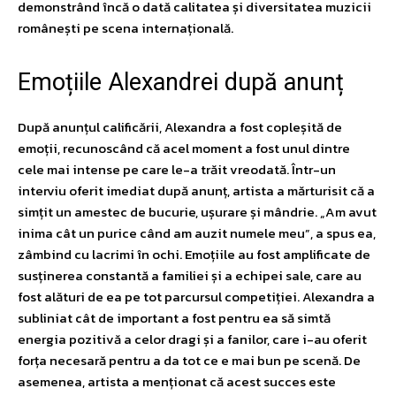
demonstrând încă o dată calitatea și diversitatea muzicii
românești pe scena internațională.
Emoțiile Alexandrei după anunț
După anunțul calificării, Alexandra a fost copleșită de
emoții, recunoscând că acel moment a fost unul dintre
cele mai intense pe care le-a trăit vreodată. Într-un
interviu oferit imediat după anunț, artista a mărturisit că a
simțit un amestec de bucurie, ușurare și mândrie. „Am avut
inima cât un purice când am auzit numele meu”, a spus ea,
zâmbind cu lacrimi în ochi. Emoțiile au fost amplificate de
susținerea constantă a familiei și a echipei sale, care au
fost alături de ea pe tot parcursul competiției. Alexandra a
subliniat cât de important a fost pentru ea să simtă
energia pozitivă a celor dragi și a fanilor, care i-au oferit
forța necesară pentru a da tot ce e mai bun pe scenă. De
asemenea, artista a menționat că acest succes este