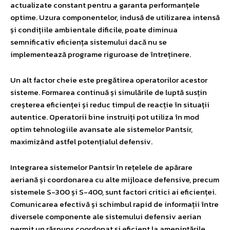
actualizate constant pentru a garanta performanțele
optime. Uzura componentelor, indusă de utilizarea intensă
și condițiile ambientale dificile, poate diminua
semnificativ eficiența sistemului dacă nu se
implementează programe riguroase de întreținere.
Un alt factor cheie este pregătirea operatorilor acestor
sisteme. Formarea continuă și simulările de luptă susțin
creșterea eficienței și reduc timpul de reacție în situații
autentice. Operatorii bine instruiți pot utiliza în mod
optim tehnologiile avansate ale sistemelor Pantsir,
maximizând astfel potențialul defensiv.
Integrarea sistemelor Pantsir în rețelele de apărare
aeriană și coordonarea cu alte mijloace defensive, precum
sistemele S-300 și S-400, sunt factori critici ai eficienței.
Comunicarea efectivă și schimbul rapid de informații între
diversele componente ale sistemului defensiv aerian
permit un răspuns coordonat și eficient la amenințările