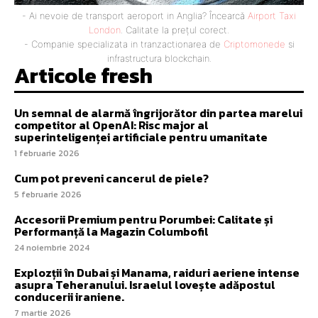
- Ai nevoie de transport aeroport in Anglia? Încearcă
Airport Taxi
London
. Calitate la prețul corect.
- Companie specializata in tranzactionarea de
Criptomonede
si
infrastructura blockchain.
Articole fresh
Un semnal de alarmă îngrijorător din partea marelui
competitor al OpenAI: Risc major al
superinteligenței artificiale pentru umanitate
1 februarie 2026
Cum pot preveni cancerul de piele?
5 februarie 2026
Accesorii Premium pentru Porumbei: Calitate și
Performanță la Magazin Columbofil
24 noiembrie 2024
Explozții în Dubai și Manama, raiduri aeriene intense
asupra Teheranului. Israelul lovește adăpostul
conducerii iraniene.
7 martie 2026