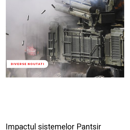
DIVERSE NOUTATI
Facebook
Twitter
Pinterest
W
Impactul sistemelor Pantsir