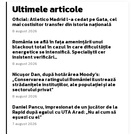
Ultimele articole
Oficial: Atletico Madrid l-a cedat pe Gata, cel
mai costisitor transfer din istoria națională
8 august 2026
România se află în fața amenințării unui
blackout total în cazul în care dificultățile
energetice se intensifică. Specialiștii cer
insistent verificări…
8 august 2026
Nicușor Dan, după hotărârea Moody’s:
„Conservarea ratingului României ilustrează
strădanițele instituțiilor, ale populației și ale
sectorului privat”
8 august 2026
Daniel Pancu, impresionat de un jucător de la
Rapid după egalul cu UTA Arad: „Nu ai cum să
eșuezi cu el”
7 august 2026