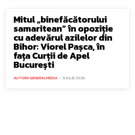
Mitul „binefăcătorului
samaritean” în opoziție
cu adevărul azilelor din
Bihor: Viorel Pașca, în
fața Curții de Apel
București
AUTORII GENERALMEDIA
-
9 IULIE 2026