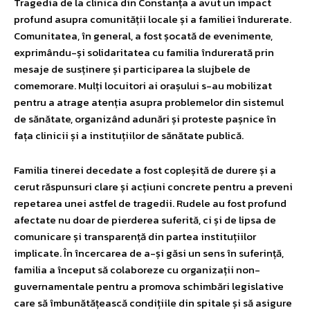
Tragedia de la clinica din Constanța a avut un impact
profund asupra comunității locale și a familiei îndurerate.
Comunitatea, în general, a fost șocată de evenimente,
exprimându-și solidaritatea cu familia îndurerată prin
mesaje de susținere și participarea la slujbele de
comemorare. Mulți locuitori ai orașului s-au mobilizat
pentru a atrage atenția asupra problemelor din sistemul
de sănătate, organizând adunări și proteste pașnice în
fața clinicii și a instituțiilor de sănătate publică.
Familia tinerei decedate a fost copleșită de durere și a
cerut răspunsuri clare și acțiuni concrete pentru a preveni
repetarea unei astfel de tragedii. Rudele au fost profund
afectate nu doar de pierderea suferită, ci și de lipsa de
comunicare și transparență din partea instituțiilor
implicate. În încercarea de a-și găsi un sens în suferință,
familia a început să colaboreze cu organizații non-
guvernamentale pentru a promova schimbări legislative
care să îmbunătățească condițiile din spitale și să asigure