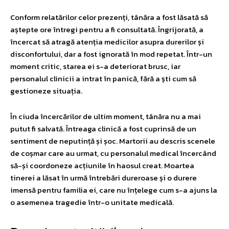
Conform relatărilor celor prezenți, tânăra a fost lăsată să
aștepte ore întregi pentru a fi consultată. Îngrijorată, a
încercat să atragă atenția medicilor asupra durerilor și
disconfortului, dar a fost ignorată în mod repetat. Într-un
moment critic, starea ei s-a deteriorat brusc, iar
personalul clinicii a intrat în panică, fără a ști cum să
gestioneze situația.
În ciuda încercărilor de ultim moment, tânăra nu a mai
putut fi salvată. Întreaga clinică a fost cuprinsă de un
sentiment de neputință și șoc. Martorii au descris scenele
de coșmar care au urmat, cu personalul medical încercând
să-și coordoneze acțiunile în haosul creat. Moartea
tinerei a lăsat în urmă întrebări dureroase și o durere
imensă pentru familia ei, care nu înțelege cum s-a ajuns la
o asemenea tragedie într-o unitate medicală.