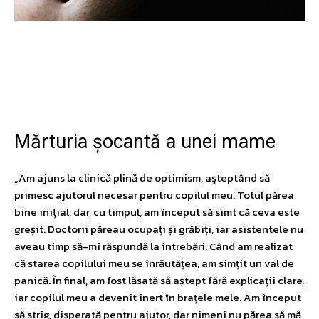
Facebook
Twitter
Pinterest
W
Mărturia șocantă a unei mame
„Am ajuns la clinică plină de optimism, aşteptând să
primesc ajutorul necesar pentru copilul meu. Totul părea
bine inițial, dar, cu timpul, am început să simt că ceva este
greșit. Doctorii păreau ocupați și grăbiți, iar asistentele nu
aveau timp să-mi răspundă la întrebări. Când am realizat
că starea copilului meu se înrăutățea, am simțit un val de
panică. În final, am fost lăsată să aștept fără explicații clare,
iar copilul meu a devenit inert în brațele mele. Am început
să strig, disperată pentru ajutor, dar nimeni nu părea să mă