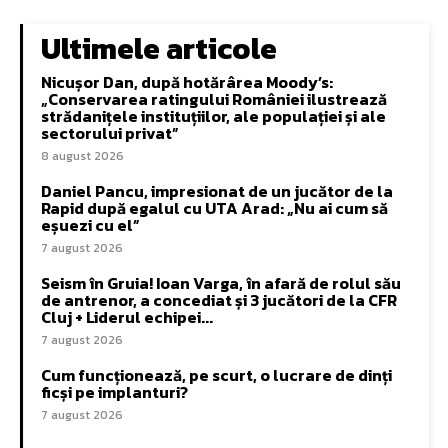
Ultimele articole
Nicușor Dan, după hotărârea Moody’s:
„Conservarea ratingului României ilustrează
strădanițele instituțiilor, ale populației și ale
sectorului privat”
8 august 2026
Daniel Pancu, impresionat de un jucător de la
Rapid după egalul cu UTA Arad: „Nu ai cum să
eșuezi cu el”
7 august 2026
Seism în Gruia! Ioan Varga, în afară de rolul său
de antrenor, a concediat și 3 jucători de la CFR
Cluj + Liderul echipei...
7 august 2026
Cum funcționează, pe scurt, o lucrare de dinți
ficși pe implanturi?
7 august 2026