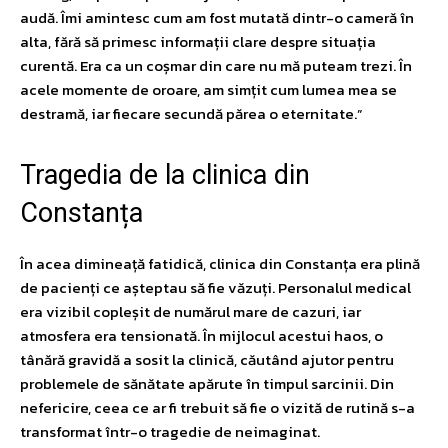
audă. Îmi amintesc cum am fost mutată dintr-o cameră în
alta, fără să primesc informații clare despre situația
curentă. Era ca un coșmar din care nu mă puteam trezi. În
acele momente de oroare, am simțit cum lumea mea se
destramă, iar fiecare secundă părea o eternitate.”
Tragedia de la clinica din
Constanța
În acea dimineață fatidică, clinica din Constanța era plină
de pacienți ce așteptau să fie văzuți. Personalul medical
era vizibil copleșit de numărul mare de cazuri, iar
atmosfera era tensionată. În mijlocul acestui haos, o
tânără gravidă a sosit la clinică, căutând ajutor pentru
problemele de sănătate apărute în timpul sarcinii. Din
nefericire, ceea ce ar fi trebuit să fie o vizită de rutină s-a
transformat într-o tragedie de neimaginat.