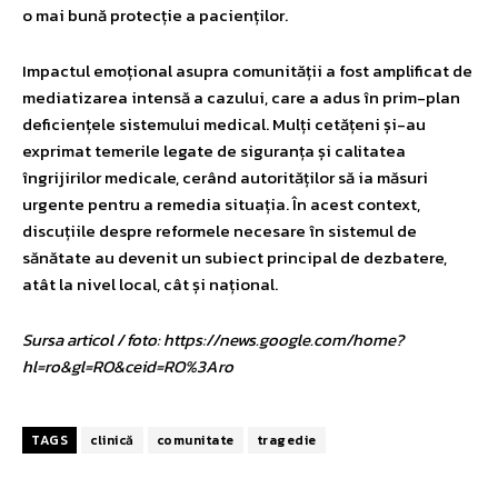
o mai bună protecție a pacienților.
Impactul emoțional asupra comunității a fost amplificat de
mediatizarea intensă a cazului, care a adus în prim-plan
deficiențele sistemului medical. Mulți cetățeni și-au
exprimat temerile legate de siguranța și calitatea
îngrijirilor medicale, cerând autorităților să ia măsuri
urgente pentru a remedia situația. În acest context,
discuțiile despre reformele necesare în sistemul de
sănătate au devenit un subiect principal de dezbatere,
atât la nivel local, cât și național.
Sursa articol / foto: https://news.google.com/home?
hl=ro&gl=RO&ceid=RO%3Aro
TAGS
clinică
comunitate
tragedie