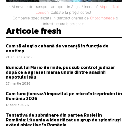
- Ai nevoie de transport aeroport in Anglia? Încearcă
Airport Taxi
London
. Calitate la prețul corect.
- Companie specializata in tranzactionarea de
Criptomonede
si
infrastructura blockchain.
Articole fresh
Cum să alegi o cabană de vacanță în funcție de
anotimp
21 ianuarie 2025
Bunicul lui Mario Berinde, pus sub control judiciar
după ce a agresat mama unuia dintre asasinii
nepotului său
27 martie 2026
Cum funcționează impozitul pe microîntreprinderi în
România 2026
17 aprilie 2026
Tentativă de subminare din partea Rusiei în
România: Lituania a identificat un grup de spioni ruși
având obiective în România