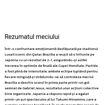
Facebook
Twitter
Pinterest
W
Rezumatul meciului
Într-o confruntare emoționantă desfășurată pe stadionul
Lusail Iconic din Qatar, Brazilia a reușit să o înfrunte pe
Japonia cu un rezultat de 2-1, asigurându-și astfel
trecerea în optimile de finală ale Cupei Mondiale. Partida
a fost plină de intensitate, ambele echipe luptând pentru
fiecare mingiuță și străduindu-se să controleze meciul.
Brazilia a deschis scorul în prima parte printr-un gol
semnat de Gabriel Jesus, rezultatul unei acțiuni colective
bine organizate. Japania a răspuns rapid și a egalat
printr-un șut spectaculos al lui Takumi Minamino, care a
surprins apărarea braziliană. În ciuda mai multor ocazii de