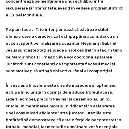
concentrează pe menținerea unui echilibru între
recuperare și intensitate, având în vedere programul strict
al Cupei Mondiale.
Pe plan tactic, Tite intenționează să păstreze stilul
ofensiv care a caracterizat echipa până acum, dar cu un
accent sporit pe finalizarea ocaziilor. Neymar și Gabriel
Jesus sunt așteptați să joace un rol central în atac, în timp
ce Marquinhos și Thiago Silva vor coordona apărarea.
Jucătorii sunt conștienți de importanța fiecărui meci și
sunt motivați să atingă obiectivul final al competiției.
În vestiar, atmosfera este una de încredere și optimism,
echipa fiind unită în dorința de a aduce trofeul acasă.
Liderii echipei, precum Neymar și Casemiro, au un rol
crucial în menținerea moralului ridicat și în asigurarea
unei comunicări eficiente între jucători. Brazilia este
hotărâtă să demonstreze că este o forță de necontestat în
fotbalul mondial, iar meciurile următoare vor fi esențiale