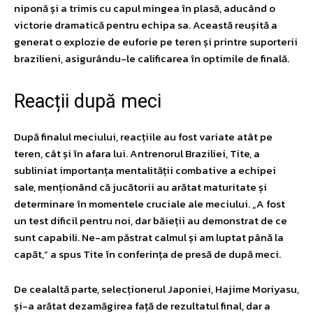
niponă și a trimis cu capul mingea în plasă, aducând o
victorie dramatică pentru echipa sa. Această reușită a
generat o explozie de euforie pe teren și printre suporterii
brazilieni, asigurându-le calificarea în optimile de finală.
Reacții după meci
După finalul meciului, reacțiile au fost variate atât pe
teren, cât și în afara lui. Antrenorul Braziliei, Tite, a
subliniat importanța mentalității combative a echipei
sale, menționând că jucătorii au arătat maturitate și
determinare în momentele cruciale ale meciului. „A fost
un test dificil pentru noi, dar băieții au demonstrat de ce
sunt capabili. Ne-am păstrat calmul și am luptat până la
capăt,” a spus Tite în conferința de presă de după meci.
De cealaltă parte, selecționerul Japoniei, Hajime Moriyasu,
și-a arătat dezamăgirea față de rezultatul final, dar a