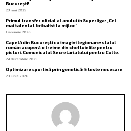
București!
23 mai 2025
Primul transfer oficial al anului în Superliga: „Cel
mai talentat fotbalist la mijloc”
1 ianuarie 2026
Capelă din București cu imagini legionare: statul
român acoperă o treime din cheltuielile pentru
picturi. Comunicatul Secretariatului pentru Culte.
24 decembrie 2025
Optimizare sportivă prin genetică: 5 teste necesare
23 iunie 2026