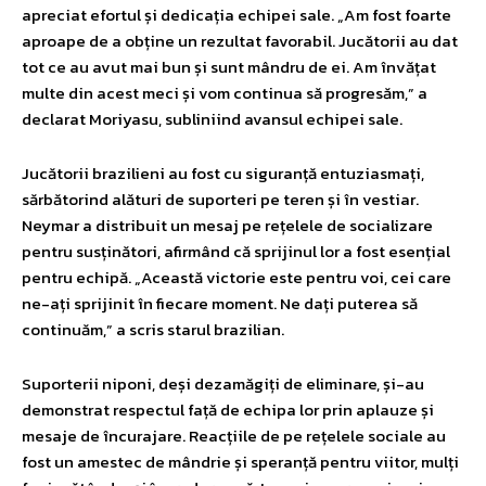
apreciat efortul și dedicația echipei sale. „Am fost foarte
aproape de a obține un rezultat favorabil. Jucătorii au dat
tot ce au avut mai bun și sunt mândru de ei. Am învățat
multe din acest meci și vom continua să progresăm,” a
declarat Moriyasu, subliniind avansul echipei sale.
Jucătorii brazilieni au fost cu siguranță entuziasmați,
sărbătorind alături de suporteri pe teren și în vestiar.
Neymar a distribuit un mesaj pe rețelele de socializare
pentru susținători, afirmând că sprijinul lor a fost esențial
pentru echipă. „Această victorie este pentru voi, cei care
ne-ați sprijinit în fiecare moment. Ne dați puterea să
continuăm,” a scris starul brazilian.
Suporterii niponi, deși dezamăgiți de eliminare, și-au
demonstrat respectul față de echipa lor prin aplauze și
mesaje de încurajare. Reacțiile de pe rețelele sociale au
fost un amestec de mândrie și speranță pentru viitor, mulți