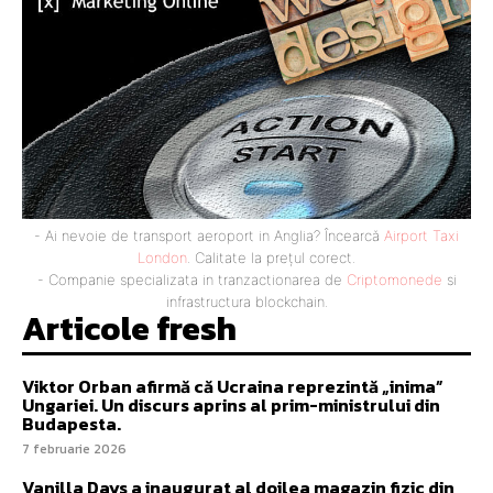
- Ai nevoie de transport aeroport in Anglia? Încearcă
Airport Taxi
London
. Calitate la prețul corect.
- Companie specializata in tranzactionarea de
Criptomonede
si
infrastructura blockchain.
Articole fresh
Viktor Orban afirmă că Ucraina reprezintă „inima”
Ungariei. Un discurs aprins al prim-ministrului din
Budapesta.
7 februarie 2026
Vanilla Days a inaugurat al doilea magazin fizic din