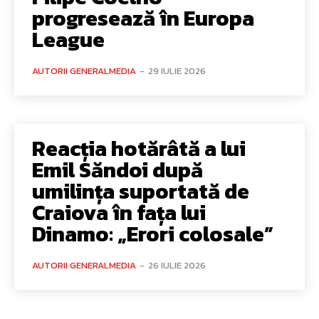
progresează în Europa
League
AUTORII GENERALMEDIA
-
29 IULIE 2026
Reacția hotărâtă a lui
Emil Săndoi după
umilința suportată de
Craiova în fața lui
Dinamo: „Erori colosale”
AUTORII GENERALMEDIA
-
26 IULIE 2026