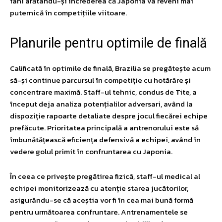
fani arătându-și încrederea că Japonia va reveni mai
puternică în competițiile viitoare.
Planurile pentru optimile de finală
Calificată în optimile de finală, Brazilia se pregătește acum
să-și continue parcursul în competiție cu hotărâre și
concentrare maximă. Staff-ul tehnic, condus de Tite, a
început deja analiza potențialilor adversari, având la
dispoziție rapoarte detaliate despre jocul fiecărei echipe
prefăcute. Prioritatea principală a antrenorului este să
îmbunătățească eficiența defensivă a echipei, având în
vedere golul primit în confruntarea cu Japonia.
În ceea ce privește pregătirea fizică, staff-ul medical al
echipei monitorizează cu atenție starea jucătorilor,
asigurându-se că aceștia vor fi în cea mai bună formă
pentru următoarea confruntare. Antrenamentele se