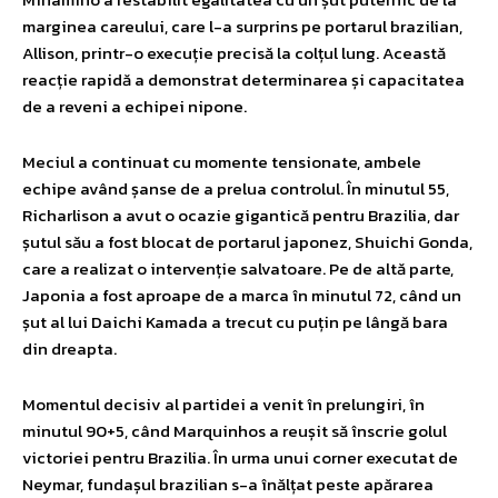
marginea careului, care l-a surprins pe portarul brazilian,
Allison, printr-o execuție precisă la colțul lung. Această
reacție rapidă a demonstrat determinarea și capacitatea
de a reveni a echipei nipone.
Meciul a continuat cu momente tensionate, ambele
echipe având șanse de a prelua controlul. În minutul 55,
Richarlison a avut o ocazie gigantică pentru Brazilia, dar
șutul său a fost blocat de portarul japonez, Shuichi Gonda,
care a realizat o intervenție salvatoare. Pe de altă parte,
Japonia a fost aproape de a marca în minutul 72, când un
șut al lui Daichi Kamada a trecut cu puțin pe lângă bara
din dreapta.
Momentul decisiv al partidei a venit în prelungiri, în
minutul 90+5, când Marquinhos a reușit să înscrie golul
victoriei pentru Brazilia. În urma unui corner executat de
Neymar, fundașul brazilian s-a înălțat peste apărarea