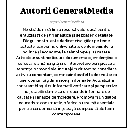
Autorii GeneralMedia
https://generalmedia.ro
Ne străduim să fim o resursă valoroasă pentru
entuziaștii de știri analitice și dezbateri detaliate.
Blogul nostru este dedicat discuțiilor pe teme
actuale, acoperind o diversitate de domenii, de la
politică și economie, la tehnologie și sănătate.
Articolele sunt meticulos documentate, evidențiind o
cercetare amănunțită și o interpretare perspicace a
tendințelor mondiale. Încurajăm cititorii să contribuie
activ cu comentarii, contribuind astfel la dezvoltarea
unei comunități dinamice și informate. Actualizăm
constant blogul cu informații verificate și perspective
noi, stabilindu-ne ca un reper de informare de
calitate și analize de încredere. Promovăm un dialog
educativ și constructiv, oferind o resursă esențială
pentru cei dornici să înțeleagă complexitățile lumii
contemporane.