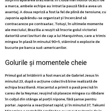
a marca, ambele echipe au intrat la pauză fără a avea un
avantaj. A doua repriză a fost la fel de plină de tensiune, cu
Japonia apărându-se organizat și încercând să
contracareze pe contraatac. Totuși, în ultimele momente
ale meciului, Brazilia a reușit să înscrie golul victoriei
datorită unei lovituri de cap a lui Marquinhos, care a trimis
mingea în plasă în minutul 90+5, stârnind o explozie de
bucurie pe banca sud-americanilor.
Golurile și momentele cheie
Primul gol al întâlnirii a fost marcat de Gabriel Jesus în
minutul 23, după o acțiune colectivă bine realizată de
echipa braziliană. Atacantul a primit o pasă precisă în
careu de la Neymar, reușind să plaseze mingea cu răbdare
în colțul din stânga al porții nipone, fără șanse pentru
portar. Japonia a reacționat rapid, și în minutul 37, Takumi
Minamino a restabilit egalitatea cu un șut puternic de la