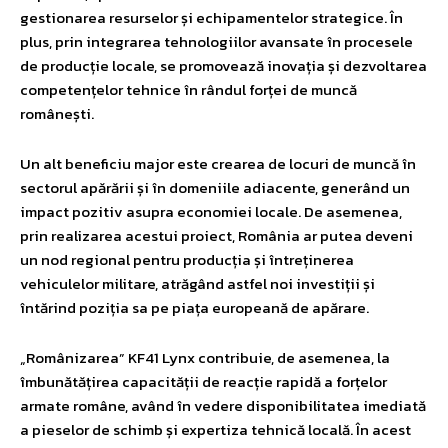
gestionarea resurselor și echipamentelor strategice. În
plus, prin integrarea tehnologiilor avansate în procesele
de producție locale, se promovează inovația și dezvoltarea
competențelor tehnice în rândul forței de muncă
românești.
Un alt beneficiu major este crearea de locuri de muncă în
sectorul apărării și în domeniile adiacente, generând un
impact pozitiv asupra economiei locale. De asemenea,
prin realizarea acestui proiect, România ar putea deveni
un nod regional pentru producția și întreținerea
vehiculelor militare, atrăgând astfel noi investiții și
întărind poziția sa pe piața europeană de apărare.
„Românizarea” KF41 Lynx contribuie, de asemenea, la
îmbunătățirea capacității de reacție rapidă a forțelor
armate române, având în vedere disponibilitatea imediată
a pieselor de schimb și expertiza tehnică locală. În acest