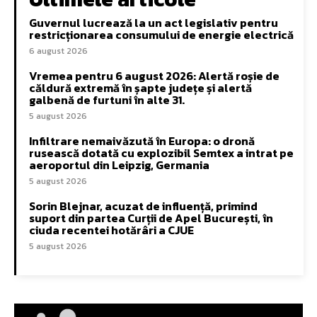
Guvernul lucrează la un act legislativ pentru
restricționarea consumului de energie electrică
6 august 2026
Vremea pentru 6 august 2026: Alertă roșie de
căldură extremă în șapte județe și alertă
galbenă de furtuni în alte 31.
5 august 2026
Infiltrare nemaivăzută în Europa: o dronă
rusească dotată cu explozibil Semtex a intrat pe
aeroportul din Leipzig, Germania
5 august 2026
Sorin Blejnar, acuzat de influență, primind
suport din partea Curții de Apel București, în
ciuda recentei hotărâri a CJUE
5 august 2026