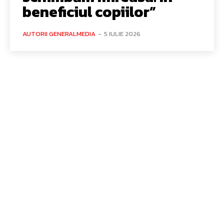
beneficiul copiilor”
AUTORII GENERALMEDIA
-
5 IULIE 2026
Bun venit GeneralMedia.ro
GeneralMedia.ro un site de știri / blog de noutăți, dedicat
diseminării de informații și actualități. Acesta oferă articole,
reportaje și analize pe teme diverse, de la evenimente curente
la subiecte specifice de interes. Este un spațiu digital pentru
informare și educație. Contactati-ne oricand la adresa:
contact@generalmedia.ro