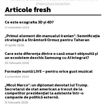
infrastructura blockchain.
Articole fresh
Ce este ecografia 3D și 4D?
21 noiembrie 2024
„Primul element din manualul iranian”: Semnificația
strategică a Strâmtorii Ormuz pentru Teheran
19 aprilie 2026
Care este diferența dintre o casă smart obișnuită și
un ecosistem deschis Samsung cu AI integrat?
20 februarie 2026
Formație nuntă LIVE – pentru orice gust muzical
3 octombrie 2024
„Micul Marco”: un diplomat devotat lui Trump.
Secretarul de stat american a trecut de la
competitor prezidențial la asistente într-o
campanie de politică externă.
15 februarie 2026