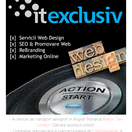
- Ai nevoie de transport aeroport in Anglia? Încearcă
Airport Taxi
London
. Calitate la prețul corect.
- Companie specializata in tranzactionarea de
Criptomonede
si