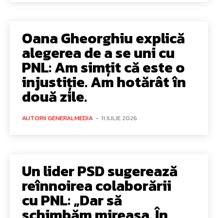
Oana Gheorghiu explică
alegerea de a se uni cu
PNL: Am simțit că este o
injustiție. Am hotărât în
două zile.
AUTORII GENERALMEDIA
-
11 IULIE 2026
Un lider PSD sugerează
reînnoirea colaborării
cu PNL: „Dar să
schimbăm mireasa. În