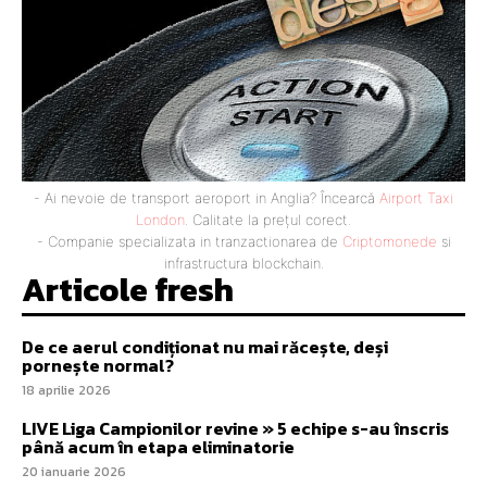
- Ai nevoie de transport aeroport in Anglia? Încearcă
Airport Taxi
London
. Calitate la prețul corect.
- Companie specializata in tranzactionarea de
Criptomonede
si
infrastructura blockchain.
Articole fresh
De ce aerul condiționat nu mai răcește, deși
pornește normal?
18 aprilie 2026
LIVE Liga Campionilor revine » 5 echipe s-au înscris
până acum în etapa eliminatorie
20 ianuarie 2026