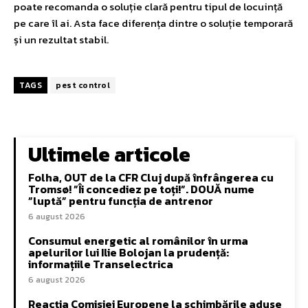
poate recomanda o soluție clară pentru tipul de locuință
pe care îl ai. Asta face diferența dintre o soluție temporară
și un rezultat stabil.
TAGS
pest control
Ultimele articole
Folha, OUT de la CFR Cluj după înfrângerea cu
Tromsø! ”Îi concediez pe toți!”. DOUĂ nume
”luptă” pentru funcția de antrenor
6 august 2026
Consumul energetic al românilor în urma
apelurilor lui Ilie Bolojan la prudență:
informațiile Transelectrica
6 august 2026
Reacția Comisiei Europene la schimbările aduse