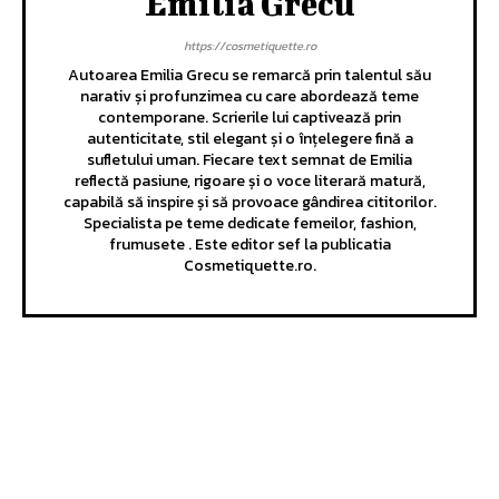
Emilia Grecu
https://cosmetiquette.ro
Autoarea Emilia Grecu se remarcă prin talentul său
narativ și profunzimea cu care abordează teme
contemporane. Scrierile lui captivează prin
autenticitate, stil elegant și o înțelegere fină a
sufletului uman. Fiecare text semnat de Emilia
reflectă pasiune, rigoare și o voce literară matură,
capabilă să inspire și să provoace gândirea cititorilor.
Specialista pe teme dedicate femeilor, fashion,
frumusete . Este editor sef la publicatia
Cosmetiquette.ro.