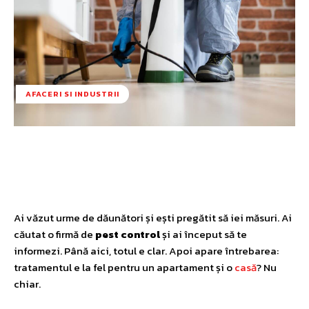
AFACERI SI INDUSTRII
Facebook
Twitter
Pinterest
W
Ai văzut urme de dăunători și ești pregătit să iei măsuri. Ai
căutat o firmă de
pest control
și ai început să te
informezi. Până aici, totul e clar. Apoi apare întrebarea:
tratamentul e la fel pentru un apartament și o
casă
? Nu
chiar.