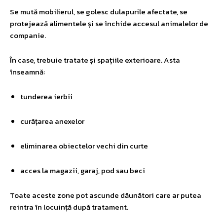
Se mută mobilierul, se golesc dulapurile afectate, se
protejează alimentele și se închide accesul animalelor de
companie.
În case, trebuie tratate și spațiile exterioare. Asta
înseamnă:
tunderea ierbii
curățarea anexelor
eliminarea obiectelor vechi din curte
acces la magazii, garaj, pod sau beci
Toate aceste zone pot ascunde dăunători care ar putea
reintra în locuință după tratament.