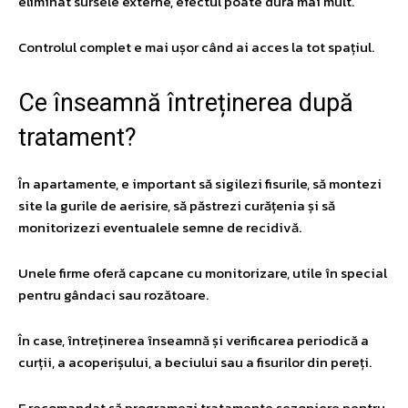
eliminat sursele externe, efectul poate dura mai mult.
Controlul complet e mai ușor când ai acces la tot spațiul.
​Ce înseamnă întreținerea după
tratament?
În apartamente, e important să sigilezi fisurile, să montezi
site la gurile de aerisire, să păstrezi curățenia și să
monitorizezi eventualele semne de recidivă.
Unele firme oferă capcane cu monitorizare, utile în special
pentru gândaci sau rozătoare.
În case, întreținerea înseamnă și verificarea periodică a
curții, a acoperișului, a beciului sau a fisurilor din pereți.
E recomandat să programezi tratamente sezoniere pentru