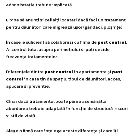
administrația trebuie implicată.
E bine să anunți și ceilalți locatari dacă faci un tratament
pentru dăunători care migrează ușor (gândaci, ploșnițe).
În case, e suficient să colaborezi cu firma de
pest control
.
Ai control total asupra perimetrului și poți decide
frecvența tratamentelor.
Diferențele dintre
pest control
în apartamente și
pest
control
în case țin de spațiu, tipul de dăunători, acces,
aplicare și prevenție.
Chiar dacă tratamentul poate părea asemănător,
abordarea trebuie adaptată în funcție de structură, riscuri
și stil de viață.
Alege o firmă care înțelege aceste diferențe și care îți