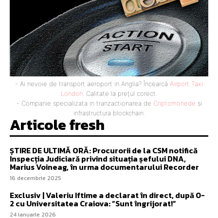
- Ai nevoie de transport aeroport in Anglia? Încearcă
Airport Taxi
London
. Calitate la prețul corect.
- Companie specializata in tranzactionarea de
Criptomonede
si
infrastructura blockchain.
Articole fresh
ȘTIRE DE ULTIMĂ ORĂ: Procurorii de la CSM notifică
Inspecția Judiciară privind situația șefului DNA,
Marius Voineag, în urma documentarului Recorder
16 decembrie 2025
Exclusiv | Valeriu Iftime a declarat în direct, după 0-
2 cu Universitatea Craiova: ”Sunt îngrijorat!”
24 ianuarie 2026