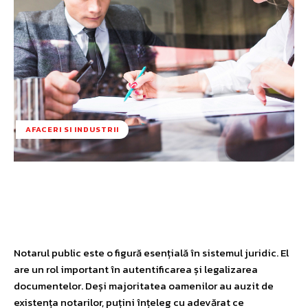
AFACERI SI INDUSTRII
Facebook
Twitter
Pinterest
W
Notarul public este o figură esențială în sistemul juridic. El
are un rol important în autentificarea și legalizarea
documentelor. Deși majoritatea oamenilor au auzit de
existența notarilor, puțini înțeleg cu adevărat ce