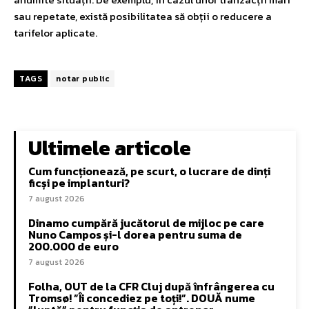
sau repetate, există posibilitatea să obții o reducere a
tarifelor aplicate.
TAGS
notar public
Ultimele articole
Cum funcționează, pe scurt, o lucrare de dinți
ficși pe implanturi?
7 august 2026
Dinamo cumpără jucătorul de mijloc pe care
Nuno Campos și-l dorea pentru suma de
200.000 de euro
7 august 2026
Folha, OUT de la CFR Cluj după înfrângerea cu
Tromsø! ”Îi concediez pe toți!”. DOUĂ nume