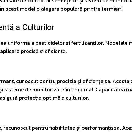
avansate de control al semințelor și sistem de monitori
 din acest model o alegere populară printre fermieri.
entă a Culturilor
rea uniformă a pesticidelor și fertilizanților. Modelele
plicare precisă și eficientă.
ant, cunoscut pentru precizia și eficiența sa. Acesta 
 și sisteme de monitorizare în timp real. Capacitatea m
 asigură protecția optimă a culturilor.
 recunoscut pentru fiabilitatea și performanța sa. Ace