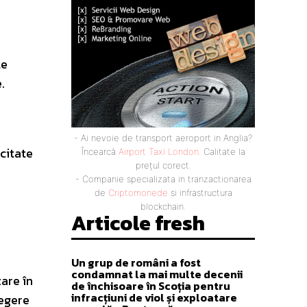
le
.
- Ai nevoie de transport aeroport in Anglia?
citate
Încearcă
Airport Taxi London
. Calitate la
prețul corect.
- Companie specializata in tranzactionarea
de
Criptomonede
si infrastructura
blockchain.
Articole fresh
.
Un grup de români a fost
condamnat la mai multe decenii
are în
de închisoare în Scoția pentru
infracțiuni de viol și exploatare
legere