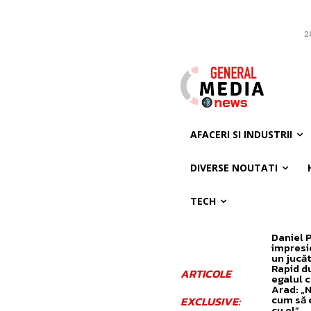
2
AFACERI SI INDUSTRII
DIVERSE NOUTATI
TECH
Daniel 
impresi
un jucăt
Rapid d
ARTICOLE
egalul 
Arad: „N
cum să 
EXCLUSIVE:
cu el”