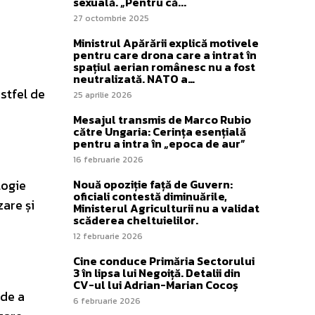
sexuală. „Pentru că...
27 octombrie 2025
Ministrul Apărării explică motivele
pentru care drona care a intrat în
spațiul aerian românesc nu a fost
neutralizată. NATO a…
stfel de
25 aprilie 2026
Mesajul transmis de Marco Rubio
către Ungaria: Cerința esențială
pentru a intra în „epoca de aur”
16 februarie 2026
logie
Nouă opoziție față de Guvern:
oficiali contestă diminuările,
zare și
Ministerul Agriculturii nu a validat
scăderea cheltuielilor.
12 februarie 2026
Cine conduce Primăria Sectorului
3 în lipsa lui Negoiță. Detalii din
CV-ul lui Adrian-Marian Cocoș
 de a
6 februarie 2026