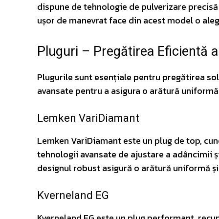
dispune de tehnologie de pulverizare precisă 
ușor de manevrat face din acest model o aleg
Pluguri – Pregătirea Eficientă a
Plugurile sunt esențiale pentru pregătirea so
avansate pentru a asigura o arătură uniformă ș
Lemken VariDiamant
Lemken VariDiamant este un plug de top, cunos
tehnologii avansate de ajustare a adâncimii și
designul robust asigură o arătură uniformă și 
Kverneland EG
Kverneland EG este un plug performant, recunos