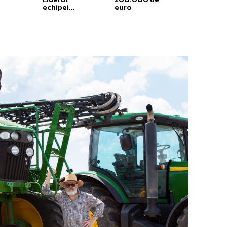
echipei...
euro