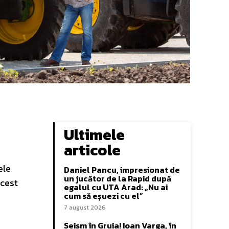
Ultimele
articole
ele
Daniel Pancu, impresionat de
un jucător de la Rapid după
acest
egalul cu UTA Arad: „Nu ai
cum să eșuezi cu el”
7 august 2026
Seism în Gruia! Ioan Varga, în