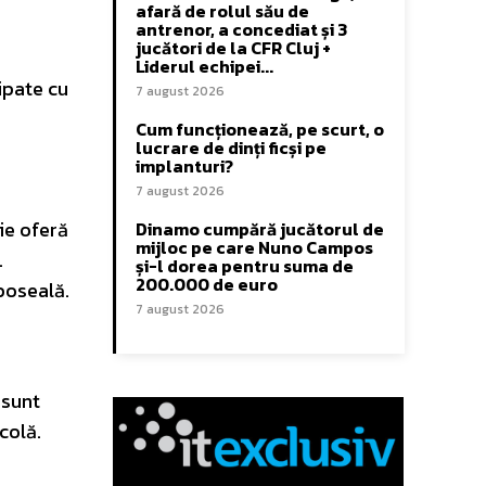
afară de rolul său de
antrenor, a concediat și 3
jucători de la CFR Cluj +
Liderul echipei...
ipate cu
7 august 2026
Cum funcționează, pe scurt, o
lucrare de dinți ficși pe
implanturi?
7 august 2026
ie oferă
Dinamo cumpără jucătorul de
mijloc pe care Nuno Campos
.
și-l dorea pentru suma de
200.000 de euro
boseală.
7 august 2026
 sunt
colă.