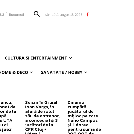
C
sâmbătă, august 8, 2026
8.3
București
CULTURA SI ENTERTAINMENT
HOME & DECO
SANATATE / HOBBY
Pancu,
Seism în Gruia!
Dinamo
onat de
Ioan Varga, în
cumpără
or de la
afară de rolul
jucătorul de
upă
său de antrenor,
mijloc pe care
cu UTA
a concediat și 3
Nuno Campos
u ai
jucători de la
și-l dorea
eșuezi
CFR Cluj +
pentru suma de
Liderul
200.000 de