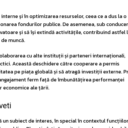
 interne și în optimizarea resurselor, ceea ce a dus la o
tionarea fondurilor publice. De asemenea, sub conducer
toare și să își extindă activitățile, contribuind astfel 
i de muncă.
laborarea cu alte instituții și parteneri internaționali,
ractici. Această deschidere către cooperare a permis
atea pe piața globală și să atragă investiții externe. P
n angajament ferm față de îmbunătățirea performanței
r economice ale țării.
veti
ă un subiect de interes, în special în contextul funcțiilo