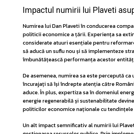
Impactul numirii lui Plaveti asu
Numirea lui Dan Plaveti în conducerea compani
politicii economice a țării. Experiența sa exti
considerate atuuri esențiale pentru reformare
să aducă un suflu nou și să implementeze str
îmbunătățească performanța acestor entități
De asemenea, numirea sa este percepută ca un 
încurajați să își îndrepte atenția către Români
aduce. În plus, expertiza sa în domeniul energe
energie regenerabilă și sustenabilitate devine
politicilor economice naționale cu tendințele
Un alt impact semnificativ al numirii lui Plave
gestionarea resurselor publice. Prin implemen