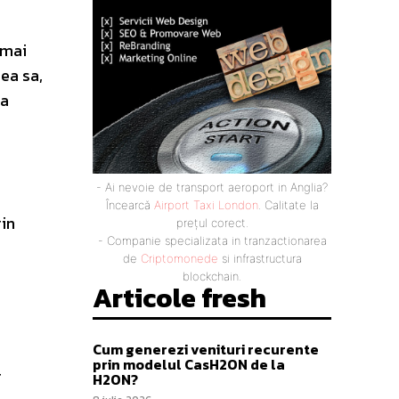
 mai
ea sa,
la
- Ai nevoie de transport aeroport in Anglia?
Încearcă
Airport Taxi London
. Calitate la
rin
prețul corect.
- Companie specializata in tranzactionarea
de
Criptomonede
si infrastructura
blockchain.
Articole fresh
Cum generezi venituri recurente
prin modelul CasH2ON de la
r
H2ON?