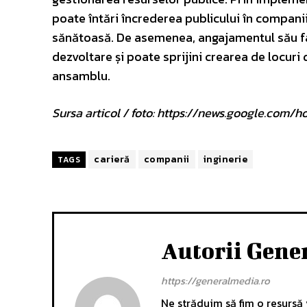
poate întări încrederea publicului în compani
sănătoasă. De asemenea, angajamentul său fa
dezvoltare și poate sprijini crearea de locur
ansamblu.
Sursa articol / foto: https://news.google.c
carieră
companii
inginerie
TAGS
Autorii Gene
https://generalmedia.ro
Ne străduim să fim o resursă v