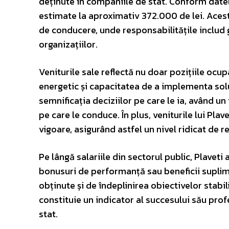
deținute în companiile de stat. Conform datelo
estimate la aproximativ 372.000 de lei. Aceste
de conducere, unde responsabilitățile includ 
organizațiilor.
Veniturile sale reflectă nu doar pozițiile ocup
energetic și capacitatea de a implementa soluț
semnificația deciziilor pe care le ia, având
pe care le conduce. În plus, veniturile lui Pl
vigoare, asigurând astfel un nivel ridicat de r
Pe lângă salariile din sectorul public, Plaveti
bonusuri de performanță sau beneficii suplime
obținute și de îndeplinirea obiectivelor stabili
constituie un indicator al succesului său prof
stat.