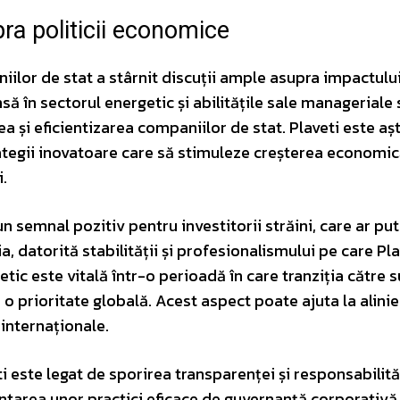
pra politicii economice
ilor de stat a stârnit discuții ample asupra impactulu
nsă în sectorul energetic și abilitățile sale manageriale
a și eficientizarea companiilor de stat. Plaveti este aș
ategii inovatoare care să stimuleze creșterea economică
.
semnal pozitiv pentru investitorii străini, care ar put
a, datorită stabilității și profesionalismului pe care Pla
tic este vitală într-o perioadă în care tranziția către 
 o prioritate globală. Acest aspect poate ajuta la alini
 internaționale.
ti este legat de sporirea transparenței și responsabilităț
tarea unor practici eficace de guvernanță corporativă,