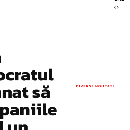
n
ocratul
mnat să
DIVERSE NOUTATI
paniile
d un