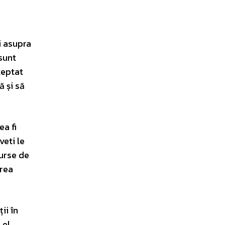
i asupra
 sunt
teptat
 și să
ea fi
veti le
surse de
erea
ii în
 el