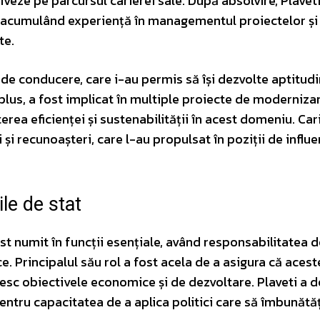
iveze pe parcursul carierei sale. După absolvire, Plaveti
t, acumulând experiență în managementul proiectelor și 
te.
i de conducere, care i-au permis să își dezvolte aptitudi
n plus, a fost implicat în multiple proiecte de moderniza
terea eficienței și sustenabilității în acest domeniu. Car
 și recunoașteri, care l-au propulsat în poziții de influe
ile de stat
ost numit în funcții esențiale, având responsabilitatea d
e. Principalul său rol a fost acela de a asigura că acest
inesc obiectivele economice și de dezvoltare. Plaveti a d
entru capacitatea de a aplica politici care să îmbunăt