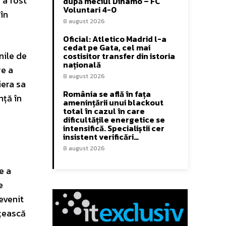
 a fost
după meciul Dinamo – FC
Voluntari 4-0
în
8 august 2026
Oficial: Atletico Madrid l-a
cedat pe Gata, cel mai
nile de
costisitor transfer din istoria
națională
re a
8 august 2026
iera sa
România se află în fața
nță în
amenințării unui blackout
total în cazul în care
dificultățile energetice se
intensifică. Specialiștii cer
insistent verificări…
8 august 2026
e a
e
evenit
ățească