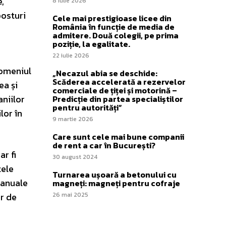
,
8 iulie 2026
posturi
Cele mai prestigioase licee din
România în funcție de media de
admitere. Două colegii, pe prima
poziție, la egalitate.
22 iulie 2026
domeniul
„Necazul abia se deschide:
Scăderea accelerată a rezervelor
ea și
comerciale de țiței și motorină –
niilor
Predicție din partea specialiștilor
pentru autorități”
lor în
9 martie 2026
Care sunt cele mai bune companii
de rent a car în București?
ar fi
30 august 2024
tele
Turnarea ușoară a betonului cu
e anuale
magneți: magneți pentru cofraje
or de
26 mai 2025