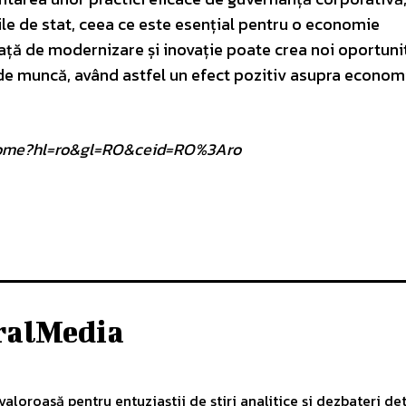
ile de stat, ceea ce este esențial pentru o economie
ță de modernizare și inovație poate crea noi oportuni
i de muncă, având astfel un efect pozitiv asupra economi
om/home?hl=ro&gl=RO&ceid=RO%3Aro
ralMedia
aloroasă pentru entuziaștii de știri analitice și dezbateri det