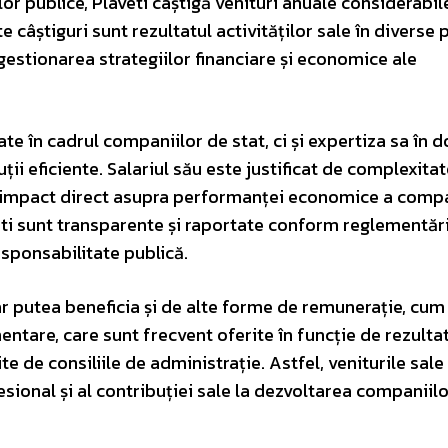
r publice, Plaveti câștigă venituri anuale considerabile
 câștiguri sunt rezultatul activităților sale în diverse 
gestionarea strategiilor financiare și economice ale
ate în cadrul companiilor de stat, ci și expertiza sa în 
ii eficiente. Salariul său este justificat de complexitat
 un impact direct asupra performanței economice a compa
aveti sunt transparente și raportate conform reglementări
esponsabilitate publică.
 ar putea beneficia și de alte forme de remunerație, cum 
ntare, care sunt frecvent oferite în funcție de rezulta
te de consiliile de administrație. Astfel, veniturile sal
esional și al contribuției sale la dezvoltarea companiil