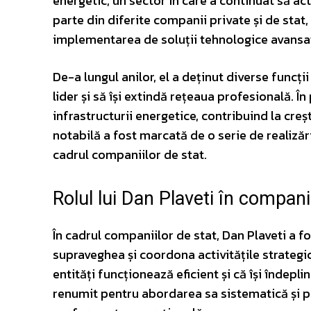
energetic, un sector în care a continuat să act
parte din diferite companii private și de sta
implementarea de soluții tehnologice avansa
De-a lungul anilor, el a deținut diverse funcți
lider și să își extindă rețeaua profesională. Î
infrastructurii energetice, contribuind la creș
notabilă a fost marcată de o serie de realizări
cadrul companiilor de stat.
Rolul lui Dan Plaveti în compani
În cadrul companiilor de stat, Dan Plaveti a f
supraveghea și coordona activitățile strategic
entități funcționează eficient și că își îndepl
renumit pentru abordarea sa sistematică și p