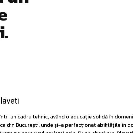
e
i.
Pinterest
WhatsApp
laveti
 într-un cadru tehnic, având o educație solidă în domeni
ica din București, unde și-a perfecționat abilitățile în 