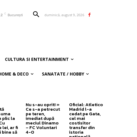
C
duminică, august 9, 2026
.2
București
CULTURA SI ENTERTAINMENT
HOME & DECO
SANATATE / HOBBY
Nu s-au oprit! »
Oficial: Atletico
tă
Ce s-a petrecut
Madrid l-a
 suma
pe teren,
cedat pe Gata,
 plic la
imediat după
cel mai
„Cu
meciul Dinamo
costisitor
lei, ar fi
– FC Voluntari
transfer din
 bine să
4-0
istoria
națională