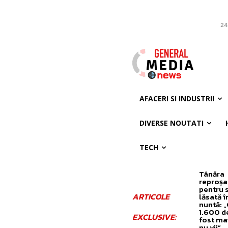
24
AFACERI SI INDUSTRII
DIVERSE NOUTATI
TECH
Tânăra
reproșa
pentru
ARTICOLE
lăsată în
nuntă: 
1.600 de 
EXCLUSIVE:
fost mai
nu vii”