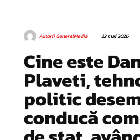
22 mai 2026
Autorii GeneralMedia
Cine este Da
Plaveti, tehn
politic dese
conducă com
de stat, avân