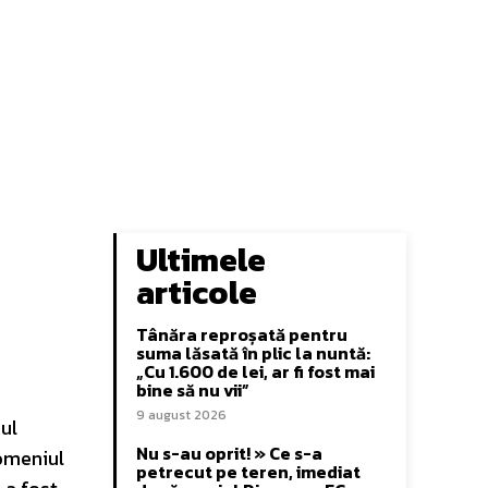
Ultimele
articole
Tânăra reproșată pentru
suma lăsată în plic la nuntă:
„Cu 1.600 de lei, ar fi fost mai
bine să nu vii”
9 august 2026
ul
Nu s-au oprit! » Ce s-a
domeniul
petrecut pe teren, imediat