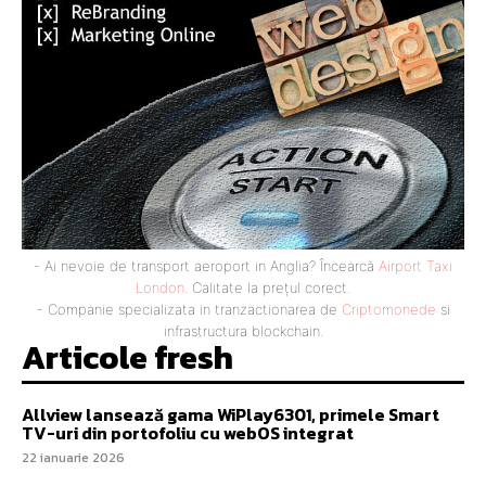
- Ai nevoie de transport aeroport in Anglia? Încearcă
Airport Taxi
London
. Calitate la prețul corect.
- Companie specializata in tranzactionarea de
Criptomonede
si
infrastructura blockchain.
Articole fresh
Allview lansează gama WiPlay6301, primele Smart
TV-uri din portofoliu cu webOS integrat
22 ianuarie 2026