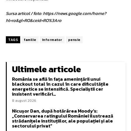
Sursa articol / foto: https://news.google.com/home?
hl=ro&gl=RO&ceid=RO%3Aro
TAGS
familie
informator
pensie
Ultimele articole
România se află în fața amenințării unui
blackout total în cazul în care dificultățile
energetice se intensifică. Specialiștii cer
insistent verificări…
8 august 2026
Nicușor Dan, după hotărârea Moody’s:
„Conservarea ratingului României ilustrează
strădanițele instituțiilor, ale populației și ale
sectorului privat”