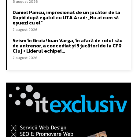
8 august 2026
Daniel Pancu, impresionat de un jucător de la
Rapid după egalul cu UTA Arad: „Nu ai cum să
eșuezi cu el”
7 august 2026
Seism în Gruia! Ioan Varga, în afară de rolul său
de antrenor, a concediat și 3 jucători de la CFR
Cluj + Liderul echipei...
7 august 2026