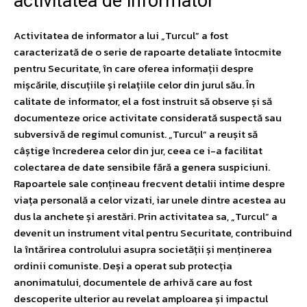
activitatea de informator
Activitatea de informator a lui „Turcul” a fost
caracterizată de o serie de rapoarte detaliate întocmite
pentru Securitate, în care oferea informații despre
mișcările, discuțiile și relațiile celor din jurul său. În
calitate de informator, el a fost instruit să observe și să
documenteze orice activitate considerată suspectă sau
subversivă de regimul comunist. „Turcul” a reușit să
câștige încrederea celor din jur, ceea ce i-a facilitat
colectarea de date sensibile fără a genera suspiciuni.
Rapoartele sale conțineau frecvent detalii intime despre
viața personală a celor vizati, iar unele dintre acestea au
dus la anchete și arestări. Prin activitatea sa, „Turcul” a
devenit un instrument vital pentru Securitate, contribuind
la întărirea controlului asupra societății și menținerea
ordinii comuniste. Deși a operat sub protecția
anonimatului, documentele de arhivă care au fost
descoperite ulterior au revelat amploarea și impactul