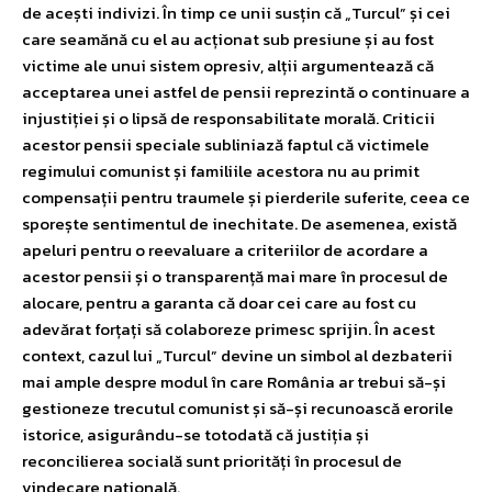
de acești indivizi. În timp ce unii susțin că „Turcul” și cei
care seamănă cu el au acționat sub presiune și au fost
victime ale unui sistem opresiv, alții argumentează că
acceptarea unei astfel de pensii reprezintă o continuare a
injustiției și o lipsă de responsabilitate morală. Criticii
acestor pensii speciale subliniază faptul că victimele
regimului comunist și familiile acestora nu au primit
compensații pentru traumele și pierderile suferite, ceea ce
sporește sentimentul de inechitate. De asemenea, există
apeluri pentru o reevaluare a criteriilor de acordare a
acestor pensii și o transparență mai mare în procesul de
alocare, pentru a garanta că doar cei care au fost cu
adevărat forțați să colaboreze primesc sprijin. În acest
context, cazul lui „Turcul” devine un simbol al dezbaterii
mai ample despre modul în care România ar trebui să-și
gestioneze trecutul comunist și să-și recunoască erorile
istorice, asigurându-se totodată că justiția și
reconcilierea socială sunt priorități în procesul de
vindecare națională.