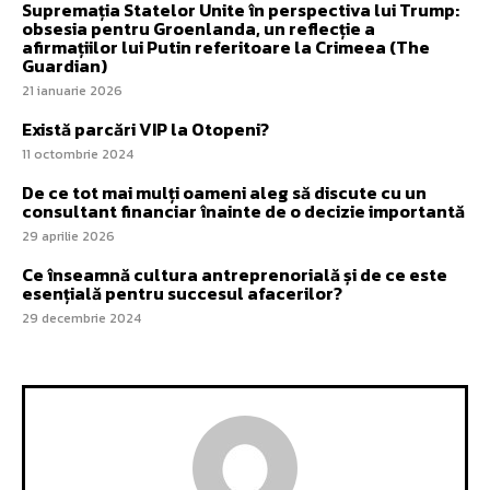
Supremația Statelor Unite în perspectiva lui Trump:
obsesia pentru Groenlanda, un reflecție a
afirmațiilor lui Putin referitoare la Crimeea (The
Guardian)
21 ianuarie 2026
Există parcări VIP la Otopeni?
11 octombrie 2024
De ce tot mai mulți oameni aleg să discute cu un
consultant financiar înainte de o decizie importantă
29 aprilie 2026
Ce înseamnă cultura antreprenorială și de ce este
esențială pentru succesul afacerilor?
29 decembrie 2024