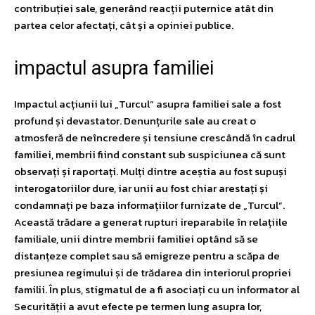
contribuției sale, generând reacții puternice atât din
partea celor afectați, cât și a opiniei publice.
impactul asupra familiei
Impactul acțiunii lui „Turcul” asupra familiei sale a fost
profund și devastator. Denunțurile sale au creat o
atmosferă de neîncredere și tensiune crescândă în cadrul
familiei, membrii fiind constant sub suspiciunea că sunt
observați și raportați. Mulți dintre aceștia au fost supuși
interogatoriilor dure, iar unii au fost chiar arestați și
condamnați pe baza informațiilor furnizate de „Turcul”.
Această trădare a generat rupturi ireparabile în relațiile
familiale, unii dintre membrii familiei optând să se
distanțeze complet sau să emigreze pentru a scăpa de
presiunea regimului și de trădarea din interiorul propriei
familii. În plus, stigmatul de a fi asociați cu un informator al
Securității a avut efecte pe termen lung asupra lor,