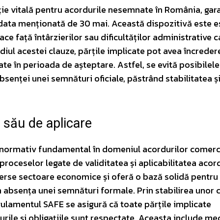
ție vitală pentru acordurile nesemnate în România, ga
 data menționată de 30 mai. Această dispozitivă este e
ce față întârzierilor sau dificultăților administrative c
ul acestei clauze, părțile implicate pot avea încreder
ate în perioada de așteptare. Astfel, se evită posibilele l
senței unei semnături oficiale, păstrând stabilitatea ș
 său de aplicare
 normativ fundamental în domeniul acordurilor comerci
roceselor legate de validitatea și aplicabilitatea acor
erse sectoare economice și oferă o bază solidă pentru
 absența unei semnături formale. Prin stabilirea unor cr
gulamentul SAFE se asigură că toate părțile implicate
turile și obligațiile sunt respectate. Aceasta include m