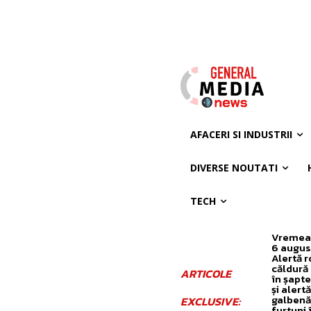
AFACERI SI INDUSTRII
DIVERSE NOUTATI
TECH
Vremea
6 augus
Alertă r
căldură
ARTICOLE
în șapte
și alertă
galbenă
EXCLUSIVE:
furtuni 