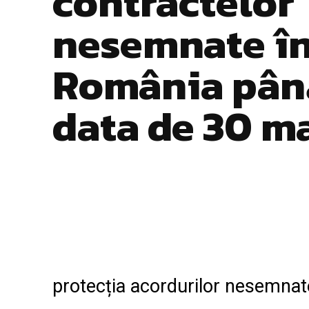
contractelor
nesemnate î
România pân
data de 30 m
Facebook
Twitter
ACȚIUNE
protecția acordurilor nesemnat