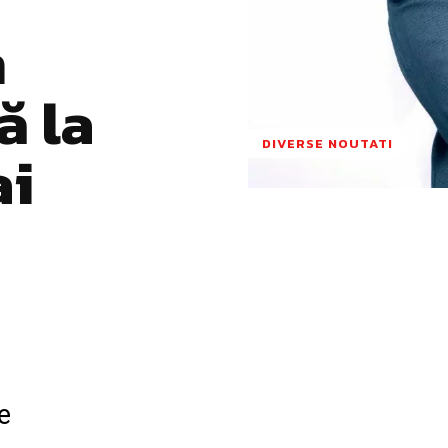
n
ă la
DIVERSE NOUTATI
ai
Pinterest
WhatsApp
e