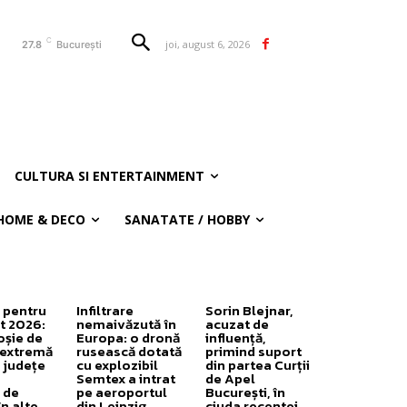
C
joi, august 6, 2026
27.8
București
CULTURA SI ENTERTAINMENT
HOME & DECO
SANATATE / HOBBY
 pentru
Infiltrare
Sorin Blejnar,
t 2026:
nemaivăzută în
acuzat de
oșie de
Europa: o dronă
influență,
 extremă
rusească dotată
primind suport
 județe
cu explozibil
din partea Curții
Semtex a intrat
de Apel
 de
pe aeroportul
București, în
în alte
din Leipzig,
ciuda recentei