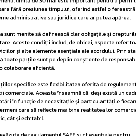
termenul limită de 30 mai este important pentru a permi
esare fără presiunea timpului, oferind astfel o fereastră
eme administrative sau juridice care ar putea apărea.
ea sunt menite să definească clar obligațiile și drepturil
tare. Aceste condiții includ, de obicei, aspecte referito
viciilor și alte elemente esențiale ale acordului. Prin sta
ă toate părțile sunt pe deplin conștiente de responsabil
 o colaborare eficientă.
țiilor specifice este flexibilitatea oferită de regulamen
ații comerciale. Aceasta înseamnă că, deși există un cad
ări în funcție de necesitățile și particularitățile fiecă
i termeni care să reflecte mai bine realitatea lor comerci
, cât și echitabil.
 prevăzute de regulamentul SAFE sunt esențiale pentru