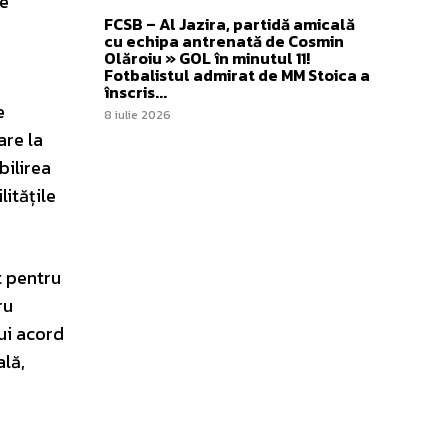
te
FCSB – Al Jazira, partidă amicală
cu echipa antrenată de Cosmin
Olăroiu » GOL în minutul 11!
Fotbalistul admirat de MM Stoica a
înscris...
e
8 iulie 2026
are la
bilirea
itățile
t pentru
ru
rui acord
ală,