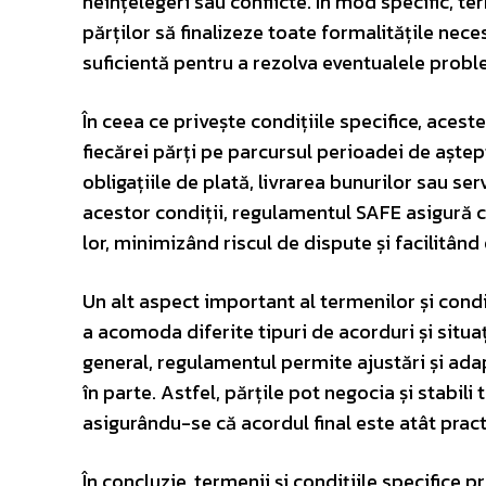
neînțelegeri sau conflicte. În mod specific, 
părților să finalizeze toate formalitățile nec
suficientă pentru a rezolva eventualele probl
În ceea ce privește condițiile specifice, acest
fiecărei părți pe parcursul perioadei de aștep
obligațiile de plată, livrarea bunurilor sau ser
acestor condiții, regulamentul SAFE asigură c
lor, minimizând riscul de dispute și facilitând
Un alt aspect important al termenilor și condi
a acomoda diferite tipuri de acorduri și situ
general, regulamentul permite ajustări și adapt
în parte. Astfel, părțile pot negocia și stabil
asigurându-se că acordul final este atât practic
În concluzie, termenii și condițiile specifice