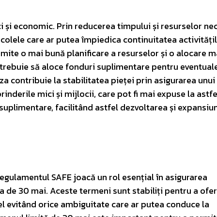
 ci și economic. Prin reducerea timpului și resurselor n
acolele care ar putea împiedica continuitatea activități
ite o mai bună planificare a resurselor și o alocare m
 trebuie să aloce fonduri suplimentare pentru eventual
a contribuie la stabilitatea pieței prin asigurarea unu
eprinderile mici și mijlocii, care pot fi mai expuse la astf
 suplimentare, facilitând astfel dezvoltarea și expansiu
regulamentul SAFE joacă un rol esențial în asigurarea
 de 30 mai. Aceste termeni sunt stabiliți pentru a ofer
tfel evitând orice ambiguitate care ar putea conduce la