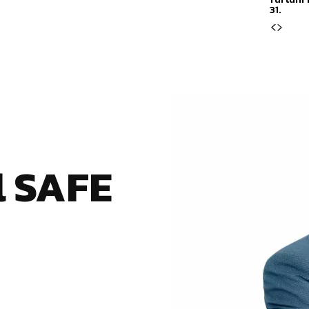
31.
l SAFE