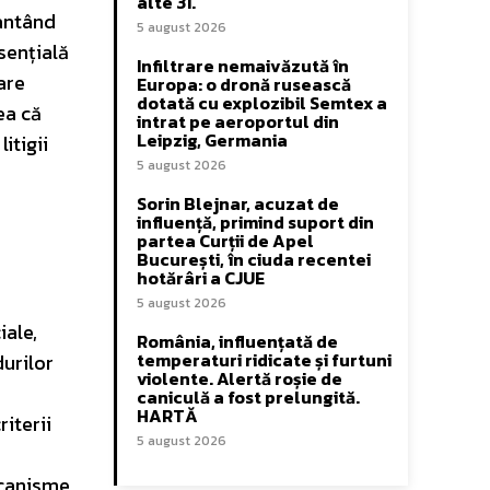
alte 31.
rantând
5 august 2026
sențială
Infiltrare nemaivăzută în
are
Europa: o dronă rusească
dotată cu explozibil Semtex a
ea că
intrat pe aeroportul din
Leipzig, Germania
itigii
5 august 2026
i
Sorin Blejnar, acuzat de
influență, primind suport din
partea Curții de Apel
București, în ciuda recentei
hotărâri a CJUE
5 august 2026
ale,
România, influențată de
temperaturi ridicate și furtuni
durilor
violente. Alertă roșie de
caniculă a fost prelungită.
HARTĂ
iterii
5 august 2026
ecanisme