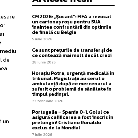
ecesare
CM 2026: „Șocant”: FIFA a revocat
un cartonaș roșu pentru SUA
lor
înaintea confruntării din optimile
de finală cu Belgia
ai
5 iulie 2026
e
Ce sunt prețurile de transfer și de
i mediu
ce contează mai mult decât crezi
el de
28 iunie 2025
nea
Horațiu Potra, urgență medicală în
tribunal. Magistrații au cerut o
ambulanță după ce mercenarul a
suferit o problemă de sănătate în
timpul ședinței.
23 februarie 2026
Portugalia – Spania 0-1. Golul ce
asigură calificarea a fost înscris în
i un
prelungiri! Cristiano Ronaldo
exclus de la Mondial
7 iulie 2026