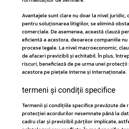
Avantajele sunt clare nu doar la nivel juridic,
pentru soluționarea litigiilor, se elimină obst
comerciale. De asemenea, această clauză perm
eficientă a acestora, deoarece companiile nu
procese legale. La nivel macroeconomic, clauz
de afaceri previzibil și echitabil. În plus, într
riscuri, beneficiază de pe urma unei protecții
acestora pe piețele interne și internaționale.
termeni și condiții specifice
Termenii și condițiile specifice prevăzute de 
protecției acordurilor nesemnate până la data
cadru clar și previzibil părților implicate, as