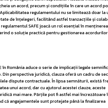
heia un acord, precum și condițiile în care un acord po
 Aplicabilitatea regulamentului nu se limitează doar la 
tate de înțelegeri, facilitând astfel tranzacțiile și colab
, regulamentul SAFE joacă un rol esențial în menținerea
 oferind o soluție practică pentru gestionarea acordurilor
în România aduce o serie de implicații legale semnific
. Din perspectiva juridică, clauza oferă un cadru de sec
ele dispute contractuale. În lipsa semnăturii, există fr
itatea unui acord, dar cu ajutorul acestei clauze, aceste
ridică mai mare. Părțile pot fi astfel mai încrezătoare 
ind că angajamentele sunt protejate până la finalizarea