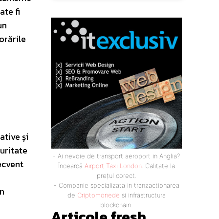
ate fi
un
orările
ative și
uritate
- Ai nevoie de transport aeroport in Anglia?
ecvent
Încearcă
Airport Taxi London
. Calitate la
prețul corect.
- Companie specializata in tranzactionarea
în
de
Criptomonede
si infrastructura
blockchain.
Articole fresh