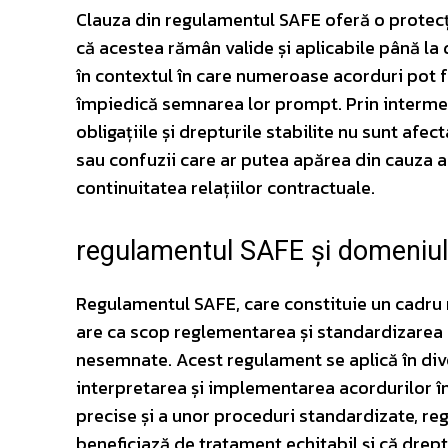
Clauza din regulamentul SAFE oferă o protec
că acestea rămân valide și aplicabile până la
în contextul în care numeroase acorduri pot fa
împiedică semnarea lor prompt. Prin intermedi
obligațiile și drepturile stabilite nu sunt afect
sau confuzii care ar putea apărea din cauza ab
continuitatea relațiilor contractuale.
regulamentul SAFE și domeniul
Regulamentul SAFE, care constituie un cadru
are ca scop reglementarea și standardizarea p
nesemnate. Acest regulament se aplică în div
interpretarea și implementarea acordurilor în
precise și a unor proceduri standardizate, re
beneficiază de tratament echitabil și că drep