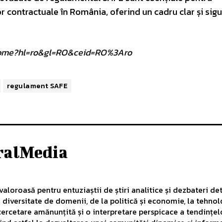
lor contractuale în România, oferind un cadru clar și sigu
om/home?hl=ro&gl=RO&ceid=RO%3Aro
regulament SAFE
ralMedia
aloroasă pentru entuziaștii de știri analitice și dezbateri det
diversitate de domenii, de la politică și economie, la tehnol
ercetare amănunțită și o interpretare perspicace a tendințelo