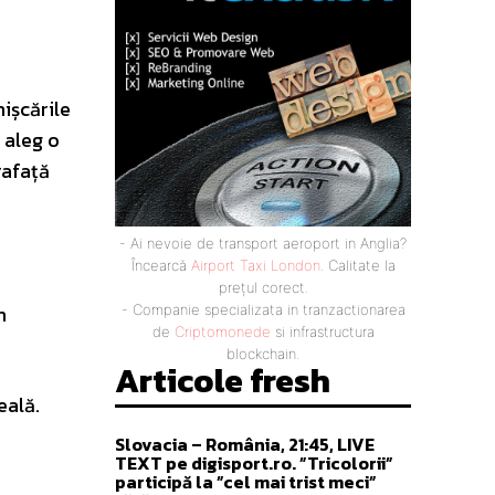
mișcările
 aleg o
rafață
- Ai nevoie de transport aeroport in Anglia?
Încearcă
Airport Taxi London
. Calitate la
prețul corect.
m
- Companie specializata in tranzactionarea
de
Criptomonede
si infrastructura
blockchain.
Articole fresh
eală.
Slovacia – România, 21:45, LIVE
TEXT pe digisport.ro. ”Tricolorii”
participă la ”cel mai trist meci”