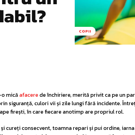
labil?
COPII
Pinterest
WhatsApp
tr-o mică
afacere
de închiriere, merită privit ca pe un part
rin siguranță, culori vii și zile lungi fără incidente. Într
ape firești, în care fiecare anotimp are propriul rol.
i și cureți consecvent, toamna repari și pui ordine, iarna