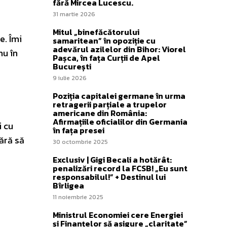
fără Mircea Lucescu.
31 martie 2026
Mitul „binefăcătorului
e. Îmi
samaritean” în opoziție cu
adevărul azilelor din Bihor: Viorel
nu în
Pașca, în fața Curții de Apel
București
9 iulie 2026
Poziția capitalei germane în urma
retragerii parțiale a trupelor
americane din România:
Afirmațiile oficialilor din Germania
i cu
în fața presei
ără să
30 octombrie 2025
Exclusiv | Gigi Becali a hotărât:
penalizări record la FCSB! „Eu sunt
responsabilul!” + Destinul lui
Bîrligea
11 noiembrie 2025
Ministrul Economiei cere Energiei
și Finanțelor să asigure „claritate”