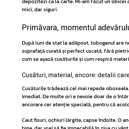
depozitezi ca la carte. Mi‑am făcut un obicei di
mici, dar siguri.
Primăvara, momentul adevărului: 
După luni de stat la adăpost, toboganul are nev
suprafață curată și perfect uscată, fără pietr
cum se așază cusăturile și cum respiră materi
Cusături, material, ancore: detalii ca
Cusăturile trădează cel mai repede oboseala. D
imediat. De multe ori e nevoie doar de o întări
ancorare cer atenție specială, pentru că acolo
Caut fisuri, ochiuri lărgite, capse îndoite. O 
bine, dar vrei să fie impecabilă în ziua cu vânt