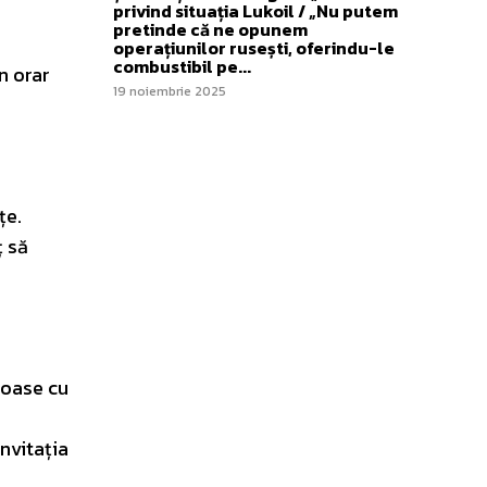
privind situația Lukoil / „Nu putem
pretinde că ne opunem
operațiunilor rusești, oferindu-le
combustibil pe...
n orar
19 noiembrie 2025
țe.
ț să
noase cu
invitația