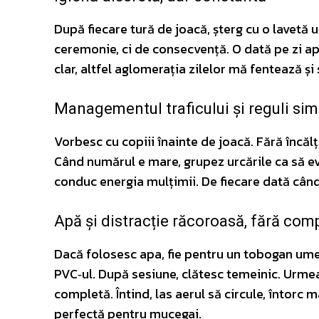
După fiecare tură de joacă, șterg cu o lavetă 
ceremonie, ci de consecvență. O dată pe zi apl
clar, altfel aglomerația zilelor mă fentează și 
Managementul traficului și reguli sim
Vorbesc cu copiii înainte de joacă. Fără încăl
Când numărul e mare, grupez urcările ca să evi
conduc energia mulțimii. De fiecare dată cân
Apă și distracție răcoroasă, fără com
Dacă folosesc apa, fie pentru un tobogan umed
PVC‑ul. După sesiune, clătesc temeinic. Urme
completă. Întind, las aerul să circule, întorc m
perfectă pentru mucegai.