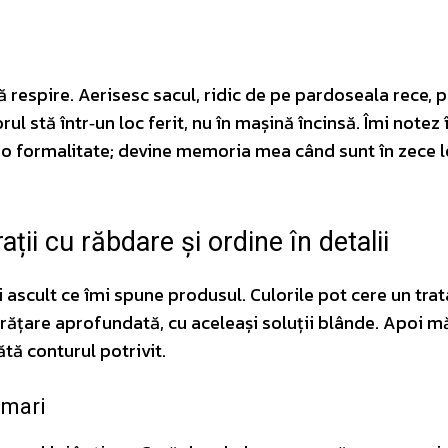
s să respire. Aerisesc sacul, ridic de pe pardoseala rece, 
ul stă într‑un loc ferit, nu în mașină încinsă. Îmi notez 
 e o formalitate; devine memoria mea când sunt în zece l
ații cu răbdare și ordine în detalii
i ascult ce îmi spune produsul. Culorile pot cere un tr
curățare aprofundată, cu aceleași soluții blânde. Apoi 
tă conturul potrivit.
 mari