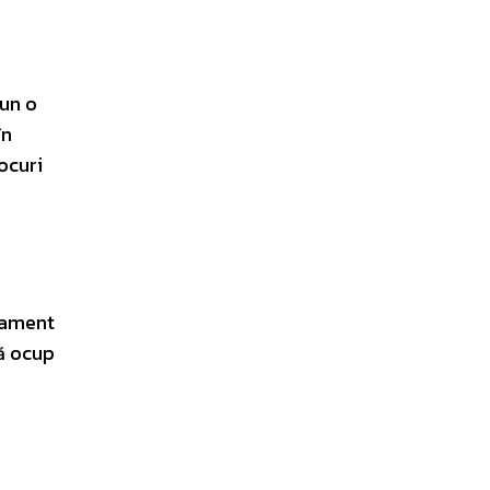
pun o
în
ocuri
atament
mă ocup