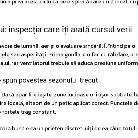
n a privi acest ciclu ca pe o spirală care urcă încet, cu
inspecția care îți arată cursul verii
oie de lumină, aer și o evaluare sinceră. Îl întind pe o
icele sau asperități. Prima gonflare o fac cu răbdare, u
alul, iar ventilatorul trebuie să aducă presiune uniform
re spun povestea sezonului trecut
acă apar fire ieșite, zone lucioase ori ușor subțiate, l
re locală, alteori de un petic aplicat corect. Punctele d
 forțele trag constant.
ancoră bună e ca un prieten discret: uiți de ea când totu
.