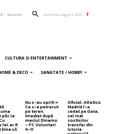
C
duminică, august 9, 2026
.6
București
CULTURA SI ENTERTAINMENT
HOME & DECO
SANATATE / HOBBY
Nu s-au oprit! »
Oficial: Atletico
tă
Ce s-a petrecut
Madrid l-a
 suma
pe teren,
cedat pe Gata,
 plic la
imediat după
cel mai
„Cu
meciul Dinamo
costisitor
lei, ar fi
– FC Voluntari
transfer din
 bine să
4-0
istoria
națională