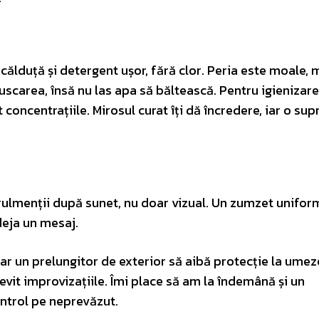
călduță și detergent ușor, fără clor. Peria este moale, 
 uscarea, însă nu las apa să băltească. Pentru igienizare
 concentrațiile. Mirosul curat îți dă încredere, iar o sup
c rulmenții după sunet, nu doar vizual. Un zumzet unifor
deja un mesaj.
 iar un prelungitor de exterior să aibă protecție la umez
evit improvizațiile. Îmi place să am la îndemână și un
control pe neprevăzut.