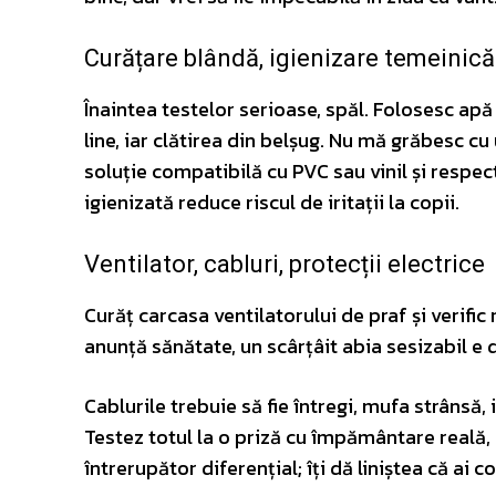
Curățare blândă, igienizare temeinică
Înaintea testelor serioase, spăl. Folosesc apă 
line, iar clătirea din belșug. Nu mă grăbesc cu
soluție compatibilă cu PVC sau vinil și respect
igienizată reduce riscul de iritații la copii.
Ventilator, cabluri, protecții electrice
Curăț carcasa ventilatorului de praf și verifi
anunță sănătate, un scârțâit abia sesizabil e 
Cablurile trebuie să fie întregi, mufa strânsă,
Testez totul la o priză cu împământare reală, 
întrerupător diferențial; îți dă liniștea că ai 