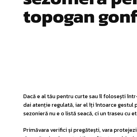
topogan gonf
Facebook
Twitter
ACȚIUNE
Dacă e al tău pentru curte sau îl folosești în
dai atenție regulată, iar el îți întoarce gestul p
sezonieră nu e o listă seacă, ci un traseu cu et
Primăvara verifici și pregătești, vara protejez