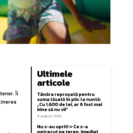
Ultimele
articole
ener. Îi
Tânăra reproșată pentru
suma lăsată în plic la nuntă:
eținerea
„Cu 1.600 de lei, ar fi fost mai
bine să nu vii”
9 august 2026
Nu s-au oprit! » Ce s-a
petrecut pe teren, imediat