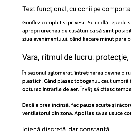
Test funcțional, cu ochii pe comport
Gonflez complet și privesc. Se umflă repede sa
apropii urechea de cusături ca să simt posibil
ziua evenimentului, când fiecare minut pare o
Vara, ritmul de lucru: protecție, 
În sezonul aglomerat, întreținerea devine o ru
plasticii. Când plasez toboganul, caut umbră î
obturez intrările de aer. Învăț să citesc temp
Dacă e prea încinsă, fac pauze scurte și răco
ventilatorul din zonă. Apoi las să se usuce co
Igienă discretă, dar constantă