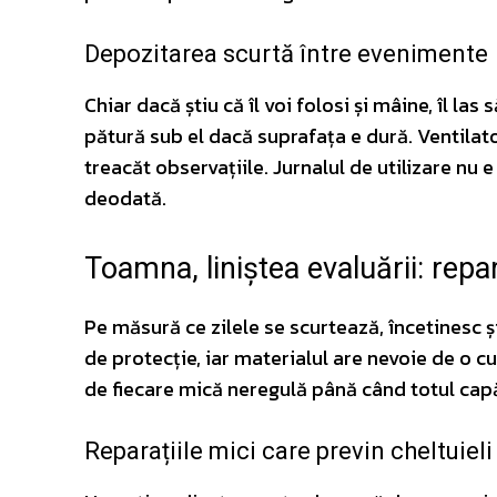
Depozitarea scurtă între evenimente
Chiar dacă știu că îl voi folosi și mâine, îl la
pătură sub el dacă suprafața e dură. Ventilator
treacăt observațiile. Jurnalul de utilizare nu
deodată.
Toamna, liniștea evaluării: repar
Pe măsură ce zilele se scurtează, încetinesc ș
de protecție, iar materialul are nevoie de o 
de fiecare mică neregulă până când totul capă
Reparațiile mici care previn cheltuieli