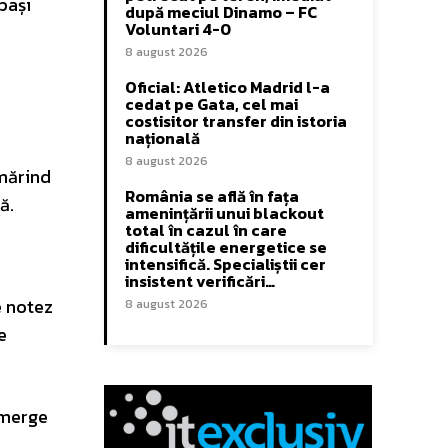
 pași
după meciul Dinamo – FC
Voluntari 4-0
8 august 2026
Oficial: Atletico Madrid l-a
cedat pe Gata, cel mai
costisitor transfer din istoria
națională
8 august 2026
rmărind
România se află în fața
ă.
amenințării unui blackout
total în cazul în care
dificultățile energetice se
intensifică. Specialiștii cer
insistent verificări…
e notez
8 august 2026
e
l merge