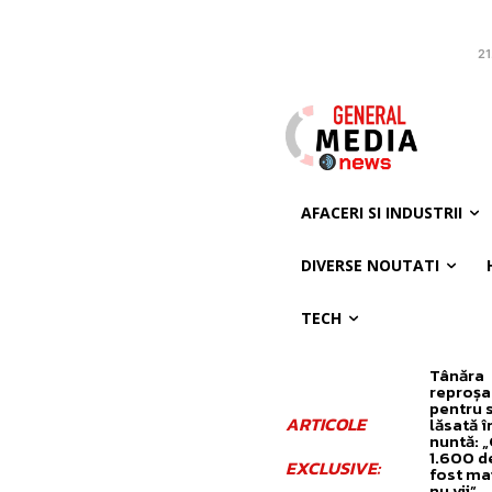
21
AFACERI SI INDUSTRII
DIVERSE NOUTATI
TECH
Tânăra
reproșa
pentru
ARTICOLE
lăsată în
nuntă: 
1.600 de 
EXCLUSIVE:
fost mai
nu vii”