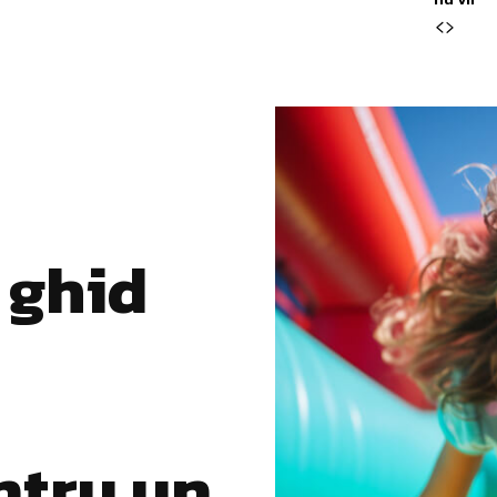
 ghid
ntru un