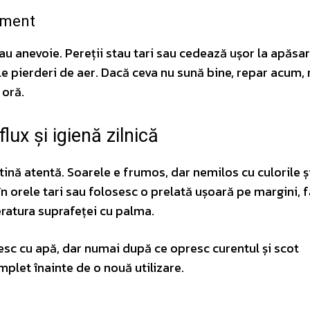
ament
u anevoie. Pereții stau tari sau cedează ușor la apăsar
e pierderi de aer. Dacă ceva nu sună bine, repar acum, 
 oră.
flux și igienă zilnică
tină atentă. Soarele e frumos, dar nemilos cu culorile ș
n orele tari sau folosesc o prelată ușoară pe margini, f
eratura suprafeței cu palma.
resc cu apă, dar numai după ce opresc curentul și scot
mplet înainte de o nouă utilizare.