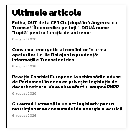
Ultimele articole
Folha, OUT de la CFR Cluj după înfrângerea cu
Tromsø! ”Îi concediez pe toți!”. DOUĂ nume
”luptă” pentru funcția de antrenor
6 august 2026
Consumul energetic al românilor în urma
apelurilor lui Ilie Bolojan la prudență:
informațiile Transelectrica
6 august 2026
Reacția Comisiei Europene la schimbările aduse
de Parlament în ceea ce privește legislația de
decarbonizare. Va evalua efectul asupra PNRR.
6 august 2026
Guvernul lucrează la un act legislativ pentru
restricționarea consumului de energie electrică
6 august 2026