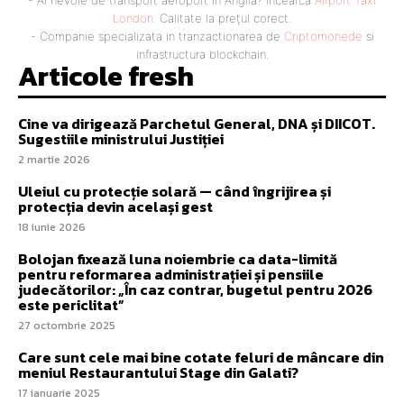
London
. Calitate la prețul corect.
- Companie specializata in tranzactionarea de
Criptomonede
si
infrastructura blockchain.
Articole fresh
Cine va dirigează Parchetul General, DNA și DIICOT.
Sugestiile ministrului Justiției
2 martie 2026
Uleiul cu protecție solară — când îngrijirea și
protecția devin același gest
18 iunie 2026
Bolojan fixează luna noiembrie ca data-limită
pentru reformarea administrației și pensiile
judecătorilor: „În caz contrar, bugetul pentru 2026
este periclitat”
27 octombrie 2025
Care sunt cele mai bine cotate feluri de mâncare din
meniul Restaurantului Stage din Galati?
17 ianuarie 2025