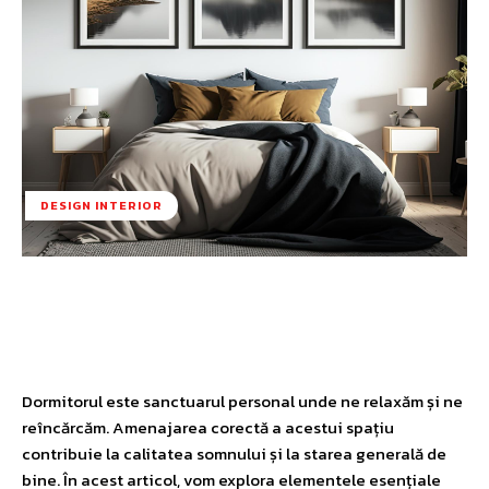
DESIGN INTERIOR
Facebook
Twitter
Pinterest
W
Dormitorul este sanctuarul personal unde ne relaxăm și ne
reîncărcăm. Amenajarea corectă a acestui spațiu
contribuie la calitatea somnului și la starea generală de
bine. În acest articol, vom explora elementele esențiale