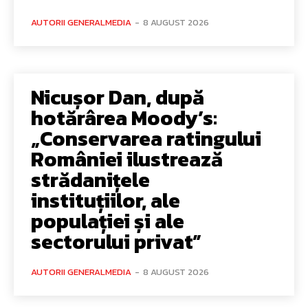
AUTORII GENERALMEDIA
-
8 AUGUST 2026
Nicușor Dan, după
hotărârea Moody’s:
„Conservarea ratingului
României ilustrează
strădanițele
instituțiilor, ale
populației și ale
sectorului privat”
AUTORII GENERALMEDIA
-
8 AUGUST 2026