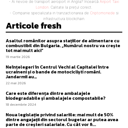
- Ai nevoie de transport aeroport in Anglia? Încearcă
Airport Taxi
London
. Calitate la prețul corect.
- Companie specializata in tranzactionarea de
Criptomonede
si
infrastructura blockchain.
Articole fresh
Asaltul românilor asupra stațiilor de alimentare cu
combustibil din Bulgaria. „Numărul nostru va crește
tot mai mult aici”
19 martie 2026
Neînțelegeri în Centrul Vechi al Capitalei între
ucraineni și o bande de motocicliști români.
Jandarmii au…
22 mai 2026
Care este diferența dintre ambalajele
biodegradabile și ambalajele compostabile?
18 decembrie 2024
Noua legislație privind salariile: mai mult de 50%
dintre angajații din sectorul bugetar ar putea avea
parte de creșteri salariale. Cu cât vor fi...