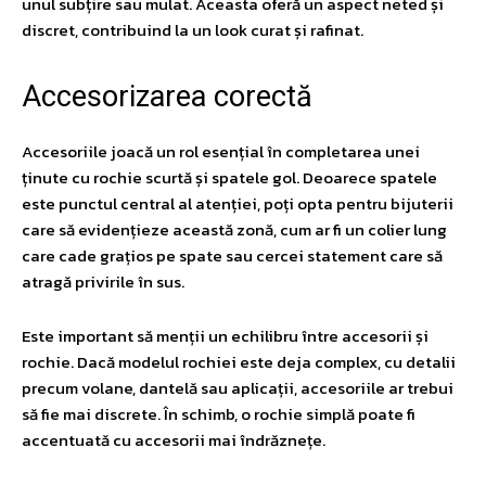
unul subțire sau mulat. Aceasta oferă un aspect neted și
discret, contribuind la un look curat și rafinat.
Accesorizarea corectă
Accesoriile joacă un rol esențial în completarea unei
ținute cu rochie scurtă și spatele gol. Deoarece spatele
este punctul central al atenției, poți opta pentru bijuterii
care să evidențieze această zonă, cum ar fi un colier lung
care cade grațios pe spate sau cercei statement care să
atragă privirile în sus.
Este important să menții un echilibru între accesorii și
rochie. Dacă modelul rochiei este deja complex, cu detalii
precum volane, dantelă sau aplicații, accesoriile ar trebui
să fie mai discrete. În schimb, o rochie simplă poate fi
accentuată cu accesorii mai îndrăznețe.