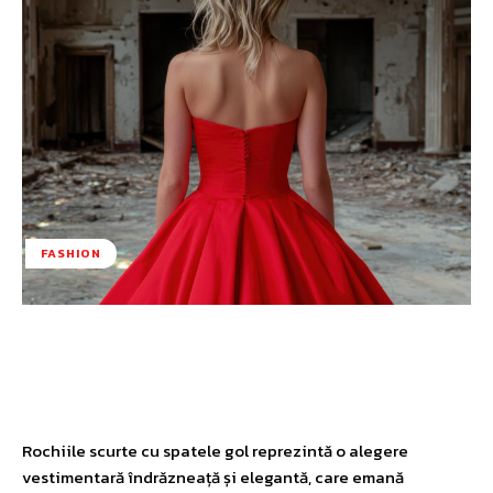
FASHION
Facebook
Twitter
Pinterest
W
Rochiile scurte cu spatele gol reprezintă o alegere
vestimentară îndrăzneață și elegantă, care emană