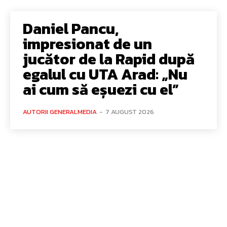
Daniel Pancu,
impresionat de un
jucător de la Rapid după
egalul cu UTA Arad: „Nu
ai cum să eșuezi cu el”
AUTORII GENERALMEDIA
-
7 AUGUST 2026
Bun venit GeneralMedia.ro