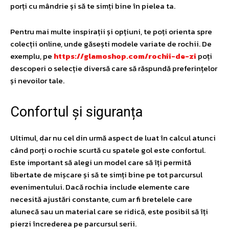
porți cu mândrie și să te simți bine în pielea ta.
Pentru mai multe inspirații și opțiuni, te poți orienta spre
colecții online, unde găsești modele variate de rochii. De
exemplu, pe
https://glamoshop.com/rochii-de-zi
poți
descoperi o selecție diversă care să răspundă preferințelor
și nevoilor tale.
Confortul și siguranța
Ultimul, dar nu cel din urmă aspect de luat în calcul atunci
când porți o rochie scurtă cu spatele gol este confortul.
Este important să alegi un model care să îți permită
libertate de mișcare și să te simți bine pe tot parcursul
evenimentului. Dacă rochia include elemente care
necesită ajustări constante, cum ar fi bretelele care
alunecă sau un material care se ridică, este posibil să îți
pierzi încrederea pe parcursul serii.