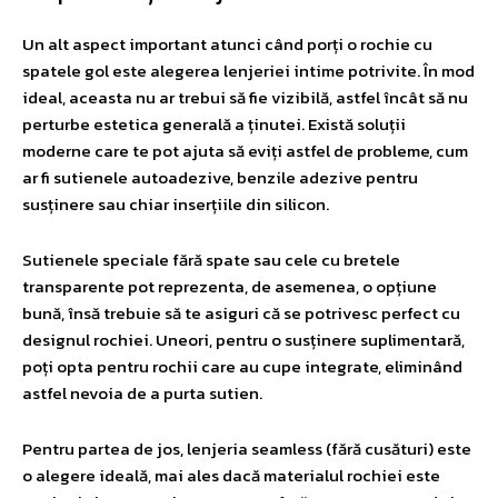
Un alt aspect important atunci când porți o rochie cu
spatele gol este alegerea lenjeriei intime potrivite. În mod
ideal, aceasta nu ar trebui să fie vizibilă, astfel încât să nu
perturbe estetica generală a ținutei. Există soluții
moderne care te pot ajuta să eviți astfel de probleme, cum
ar fi sutienele autoadezive, benzile adezive pentru
susținere sau chiar inserțiile din silicon.
Sutienele speciale fără spate sau cele cu bretele
transparente pot reprezenta, de asemenea, o opțiune
bună, însă trebuie să te asiguri că se potrivesc perfect cu
designul rochiei. Uneori, pentru o susținere suplimentară,
poți opta pentru rochii care au cupe integrate, eliminând
astfel nevoia de a purta sutien.
Pentru partea de jos, lenjeria seamless (fără cusături) este
o alegere ideală, mai ales dacă materialul rochiei este