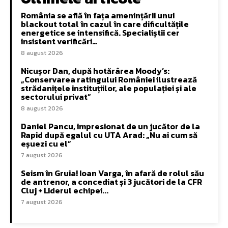
România se află în fața amenințării unui
blackout total în cazul în care dificultățile
energetice se intensifică. Specialiștii cer
insistent verificări…
8 august 2026
Nicușor Dan, după hotărârea Moody’s:
„Conservarea ratingului României ilustrează
strădanițele instituțiilor, ale populației și ale
sectorului privat”
8 august 2026
Daniel Pancu, impresionat de un jucător de la
Rapid după egalul cu UTA Arad: „Nu ai cum să
eșuezi cu el”
7 august 2026
Seism în Gruia! Ioan Varga, în afară de rolul său
de antrenor, a concediat și 3 jucători de la CFR
Cluj + Liderul echipei...
7 august 2026