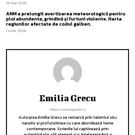
19 mai 2026
ANM a prelungit avertizarea meteorologică pentru
ploi abundente, grindină și furtuni violente. Harta
regiunilor afectate de codul galben.
1 iunie 2026
Emilia Grecu
https://cosmetiquette.ro
Autoarea Emilia Grecu se remarcă prin talentul său
narativ și profunzimea cu care abordează teme
contemporane. Scrierile lui captivează prin
autenticitate, stil elegant și o înțelegere fină a