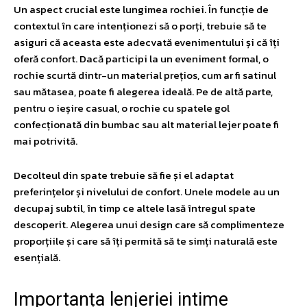
Un aspect crucial este lungimea rochiei. În funcție de
contextul în care intenționezi să o porți, trebuie să te
asiguri că aceasta este adecvată evenimentului și că îți
oferă confort. Dacă participi la un eveniment formal, o
rochie scurtă dintr-un material prețios, cum ar fi satinul
sau mătasea, poate fi alegerea ideală. Pe de altă parte,
pentru o ieșire casual, o rochie cu spatele gol
confecționată din bumbac sau alt material lejer poate fi
mai potrivită.
Decolteul din spate trebuie să fie și el adaptat
preferințelor și nivelului de confort. Unele modele au un
decupaj subtil, în timp ce altele lasă întregul spate
descoperit. Alegerea unui design care să complimenteze
proporțiile și care să îți permită să te simți naturală este
esențială.
Importanța lenjeriei intime