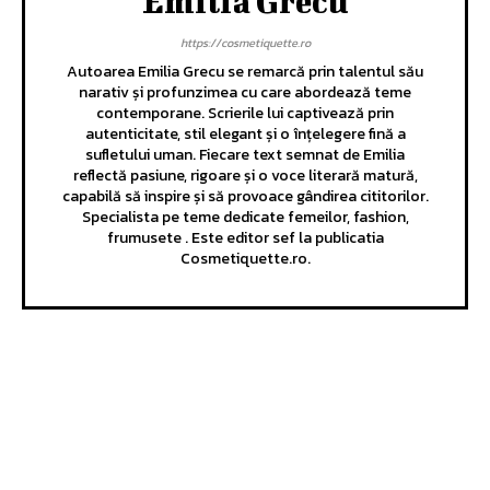
Emilia Grecu
https://cosmetiquette.ro
Autoarea Emilia Grecu se remarcă prin talentul său
narativ și profunzimea cu care abordează teme
contemporane. Scrierile lui captivează prin
autenticitate, stil elegant și o înțelegere fină a
sufletului uman. Fiecare text semnat de Emilia
reflectă pasiune, rigoare și o voce literară matură,
capabilă să inspire și să provoace gândirea cititorilor.
Specialista pe teme dedicate femeilor, fashion,
frumusete . Este editor sef la publicatia
Cosmetiquette.ro.