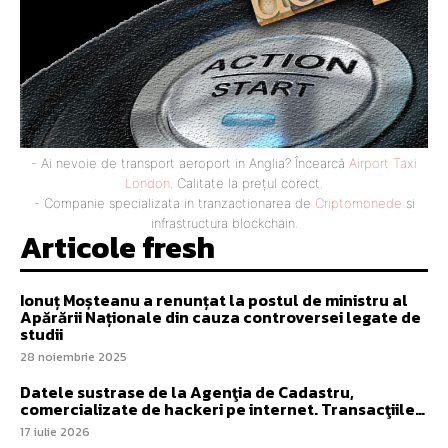
- Ai nevoie de transport aeroport in Anglia? Încearcă
Airport Taxi
London
. Calitate la prețul corect.
- Companie specializata in tranzactionarea de
Criptomonede
si
infrastructura blockchain.
Articole fresh
Ionuț Moșteanu a renunțat la postul de ministru al
Apărării Naționale din cauza controversei legate de
studii
28 noiembrie 2025
Datele sustrase de la Agenţia de Cadastru,
comercializate de hackeri pe internet. Transacţiile…
17 iulie 2026