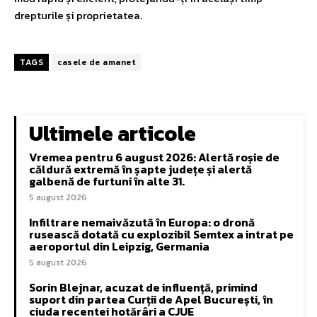
drepturile și proprietatea.
TAGS
casele de amanet
Ultimele articole
Vremea pentru 6 august 2026: Alertă roșie de
căldură extremă în șapte județe și alertă
galbenă de furtuni în alte 31.
5 august 2026
Infiltrare nemaivăzută în Europa: o dronă
rusească dotată cu explozibil Semtex a intrat pe
aeroportul din Leipzig, Germania
5 august 2026
Sorin Blejnar, acuzat de influență, primind
suport din partea Curții de Apel București, în
ciuda recentei hotărâri a CJUE