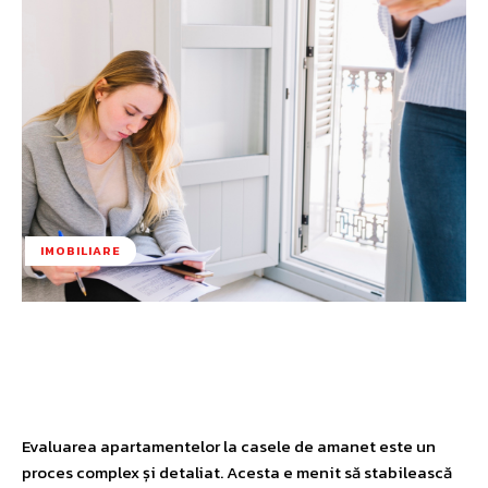
IMOBILIARE
Facebook
Twitter
Pinterest
W
Evaluarea apartamentelor la casele de amanet este un
proces complex și detaliat. Acesta e menit să stabilească