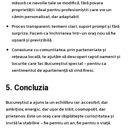
măsură ce nevoile tale se modifică, fără povara
proprietății. Ideal pentru profesioniștii care vor un
cămin personalizat, dar adaptabil.
Proces transparent: termeni clari, suport prompt și fără
surprize. Facem ca închirierea într-un oraș nou să fie
ușoară și previzibilă.
Conexiune cu comunitatea: prin parteneriate și
rețeaua locală, te ajutăm să descoperi rapid oamenii și
locurile care fac Bucureștiul special – pentru ca
sentimentul de apartenență să vină firesc.
5. Concluzia
Bucureștiul a ajuns la un echilibru rar: accesibil, dar
ambițios; energic, dar ușor de trăit; cosmopolit, dar
prietenos. Este un oraș care răsplătește curiozitatea și
invită la stabilire – fie pentru un an, fie pentru o viață.