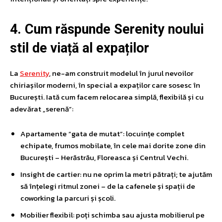
4. Cum răspunde Serenity noului
stil de viață al expaților
La
Serenity
, ne-am construit modelul în jurul nevoilor
chiriașilor moderni, în special a expaților care sosesc în
București. Iată cum facem relocarea simplă, flexibilă și cu
adevărat „serenă”:
Apartamente “gata de mutat”: locuințe complet
echipate, frumos mobilate, în cele mai dorite zone din
București – Herăstrău, Floreasca și Centrul Vechi.
Insight de cartier: nu ne oprim la metri pătrați; te ajutăm
să înțelegi ritmul zonei – de la cafenele și spații de
coworking la parcuri și școli.
Mobilier flexibil: poți schimba sau ajusta mobilierul pe