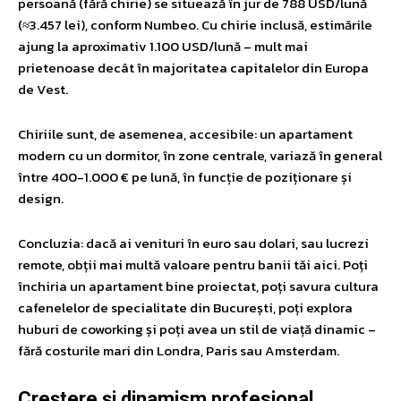
persoană (fără chirie) se situează în jur de 788 USD/lună
(≈3.457 lei), conform Numbeo. Cu chirie inclusă, estimările
ajung la aproximativ 1.100 USD/lună – mult mai
prietenoase decât în majoritatea capitalelor din Europa
de Vest.
Chiriile sunt, de asemenea, accesibile: un apartament
modern cu un dormitor, în zone centrale, variază în general
între 400-1.000 € pe lună, în funcție de poziționare și
design.
Concluzia: dacă ai venituri în euro sau dolari, sau lucrezi
remote, obții mai multă valoare pentru banii tăi aici. Poți
închiria un apartament bine proiectat, poți savura cultura
cafenelelor de specialitate din București, poți explora
huburi de coworking și poți avea un stil de viață dinamic –
fără costurile mari din Londra, Paris sau Amsterdam.
Creștere și dinamism profesional