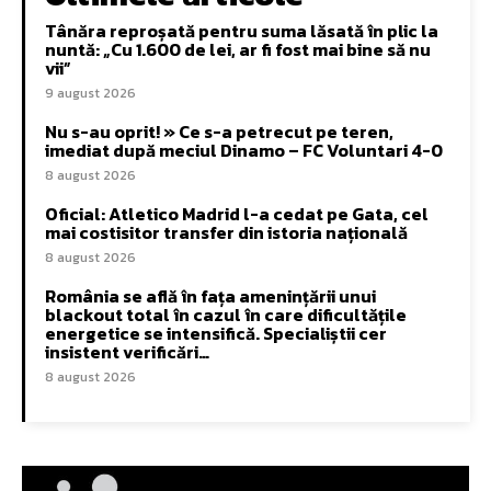
Tânăra reproșată pentru suma lăsată în plic la
nuntă: „Cu 1.600 de lei, ar fi fost mai bine să nu
vii”
9 august 2026
Nu s-au oprit! » Ce s-a petrecut pe teren,
imediat după meciul Dinamo – FC Voluntari 4-0
8 august 2026
Oficial: Atletico Madrid l-a cedat pe Gata, cel
mai costisitor transfer din istoria națională
8 august 2026
România se află în fața amenințării unui
blackout total în cazul în care dificultățile
energetice se intensifică. Specialiștii cer
insistent verificări…
8 august 2026