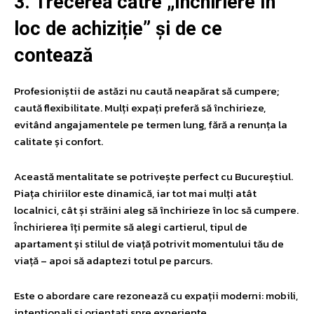
3. Trecerea către „închiriere în
loc de achiziție” și de ce
contează
Profesioniștii de astăzi nu caută neapărat să cumpere;
caută flexibilitate. Mulți expați preferă să închirieze,
evitând angajamentele pe termen lung, fără a renunța la
calitate și confort.
Această mentalitate se potrivește perfect cu Bucureștiul.
Piața chiriilor este dinamică, iar tot mai mulți atât
localnici, cât și străini aleg să închirieze în loc să cumpere.
Închirierea îți permite să alegi cartierul, tipul de
apartament și stilul de viață potrivit momentului tău de
viață – apoi să adaptezi totul pe parcurs.
Este o abordare care rezonează cu expații moderni: mobili,
intenționali și orientați spre experiențe.