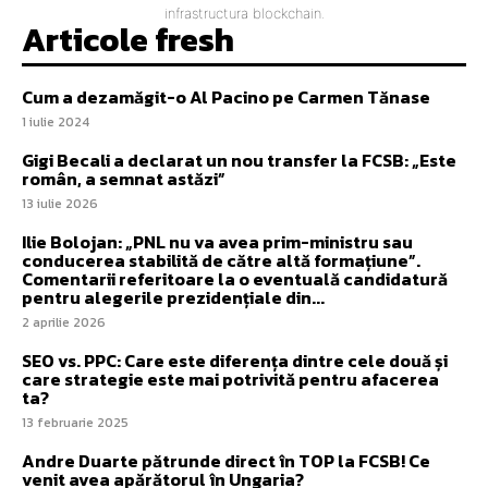
infrastructura blockchain.
Articole fresh
Cum a dezamăgit-o Al Pacino pe Carmen Tănase
1 iulie 2024
Gigi Becali a declarat un nou transfer la FCSB: „Este
român, a semnat astăzi”
13 iulie 2026
Ilie Bolojan: „PNL nu va avea prim-ministru sau
conducerea stabilită de către altă formațiune”.
Comentarii referitoare la o eventuală candidatură
pentru alegerile prezidențiale din...
2 aprilie 2026
SEO vs. PPC: Care este diferența dintre cele două și
care strategie este mai potrivită pentru afacerea
ta?
13 februarie 2025
Andre Duarte pătrunde direct în TOP la FCSB! Ce
venit avea apărătorul în Ungaria?