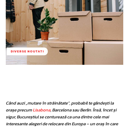
DIVERSE NOUTATI
Facebook
Twitter
Pinterest
W
Când auzi „mutare în străinătate”, probabil te gândești la
orașe precum
Lisabona
, Barcelona sau Berlin. Însă, încet și
sigur, Bucureștiul se conturează ca una dintre cele mai
interesante alegeri de relocare din Europa – un oraș în care