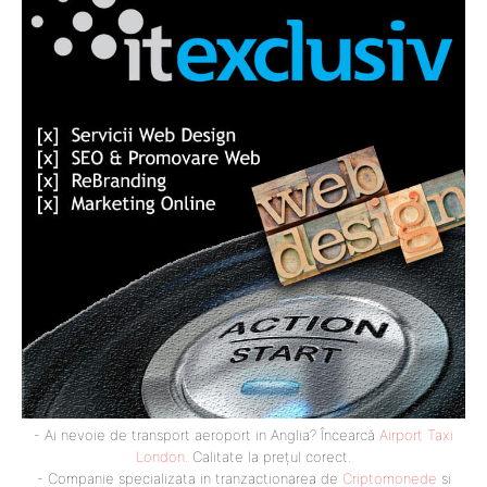
- Ai nevoie de transport aeroport in Anglia? Încearcă
Airport Taxi
London
. Calitate la prețul corect.
- Companie specializata in tranzactionarea de
Criptomonede
si