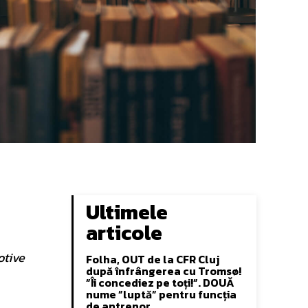
Ultimele
articole
otive
Folha, OUT de la CFR Cluj
după înfrângerea cu Tromsø!
”Îi concediez pe toți!”. DOUĂ
nume ”luptă” pentru funcția
de antrenor