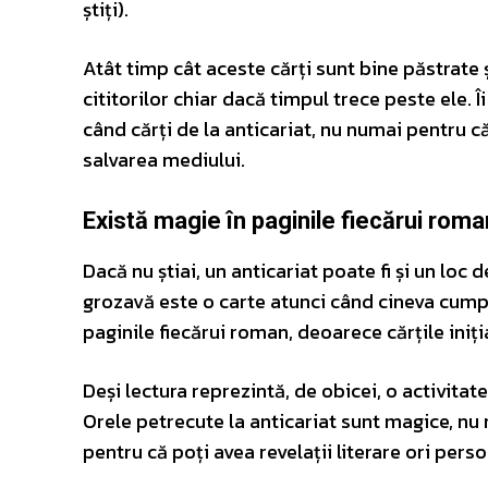
știți).
Atât timp cât aceste cărți sunt bine păstrate și
cititorilor chiar dacă timpul trece peste ele. Î
când cărți de la anticariat, nu numai pentru c
salvarea mediului.
Există magie în paginile fiecărui roma
Dacă nu știai, un anticariat poate fi și un lo
grozavă este o carte atunci când cineva cump
paginile fiecărui roman, deoarece cărțile iniți
Deși lectura reprezintă, de obicei, o activit
Orele petrecute la anticariat sunt magice, nu n
pentru că poți avea revelații literare ori perso