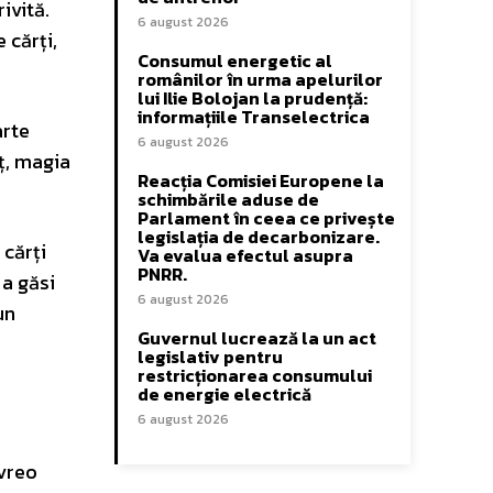
ivită.
6 august 2026
 cărți,
Consumul energetic al
românilor în urma apelurilor
lui Ilie Bolojan la prudență:
informațiile Transelectrica
arte
6 august 2026
ț, magia
Reacția Comisiei Europene la
schimbările aduse de
Parlament în ceea ce privește
legislația de decarbonizare.
 cărți
Va evalua efectul asupra
PNRR.
 a găsi
6 august 2026
un
Guvernul lucrează la un act
legislativ pentru
restricționarea consumului
de energie electrică
6 august 2026
 vreo