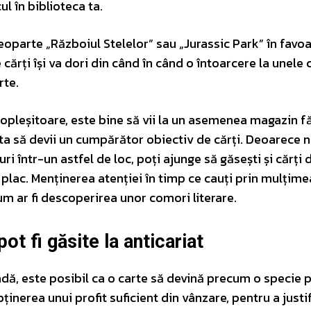
ul în biblioteca ta.
eoparte „Războiul Stelelor” sau „Jurassic Park” în favo
cărți își va dori din când în când o întoarcere la unele c
rte.
 copleșitoare, este bine să vii la un asemenea magazin f
uta să devii un cumpărător obiectiv de cărți. Deoarece nu
ri într-un astfel de loc, poți ajunge să găsești și cărți 
ți plac. Menținerea atenției în timp ce cauți prin mulțim
cum ar fi descoperirea unor comori literare.
pot fi găsite la anticariat
adă, este posibil ca o carte să devină precum o specie 
ținerea unui profit suficient din vânzare, pentru a justi