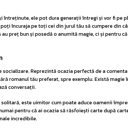
 întreținute, ele pot dura generații întregi și vor fi pe p
i poți încuraja pe toți cei din jurul tău să cumpere din c
ă au preț bun și posedă o anumită magie, ci și pentru că 
n
c de socializare. Reprezintă ocazia perfectă de a comenta
ără romanul tău preferat, spre exemplu. Există magie î
ază conversații.
ate solitară, este uimitor cum poate aduce oamenii împre
umai pentru că ai ocazia să răsfoiești carte după carte,
nale incredibile.