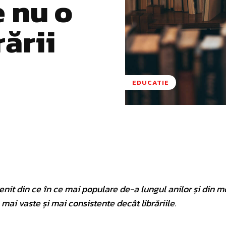
e nu o
rării
EDUCATIE
Pinterest
WhatsApp
enit din ce în ce mai populare de-a lungul anilor și din m
mai vaste și mai consistente decât librăriile.