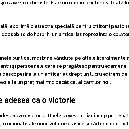
 grozave și optimiste. Este un mediu prietenos: toată 
ală, exprimă o atracție specială pentru cititorii pasiona
e deosebire de librării, un anticariat reprezintă o călăto
nele sunt cel mai bine vândute, pe altele literalmente n
udenții și persoanele care se pregătesc pentru examene
descoperire la un anticariat drept un lucru extrem de 
oie la un preț mai mic decât cel al cărților noi.
e adesea ca o victorie
desea ca o victorie. Unele povești chiar încep prin a găs
iții minunate ale unor volume clasice și cărți de non-fic