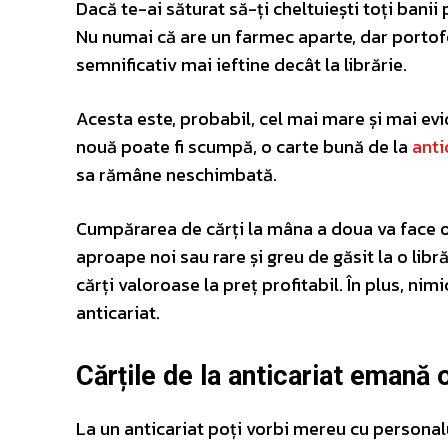
Dacă te-ai săturat să-ți cheltuiești toți banii 
Nu numai că are un farmec aparte, dar portofe
semnificativ mai ieftine decât la librărie.
Acesta este, probabil, cel mai mare și mai ev
nouă poate fi scumpă, o carte bună de la
anti
sa rămâne neschimbată.
Cumpărarea de cărți la mâna a doua va face o
aproape noi sau rare și greu de găsit la o libr
cărți valoroase la preț profitabil. În plus, ni
anticariat.
Cărțile de la anticariat emană
La un anticariat poți vorbi mereu cu personal