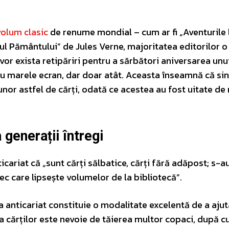
volum clasic
de renume mondial – cum ar fi „Aventurile 
ul Pământului” de Jules Verne, majoritatea editorilor o
 vor exista retipăriri pentru a sărbători aniversarea unu
ru marele ecran, dar doar atât. Aceasta înseamnă că si
a unor astfel de cărți, odată ce acestea au fost uitate de
 generații întregi
cariat că „sunt cărți sălbatice, cărți fără adăpost; s-a
ec care lipsește volumelor de la bibliotecă”.
la anticariat constituie o modalitate excelentă de a ajut
a cărților este nevoie de tăierea multor copaci, după 