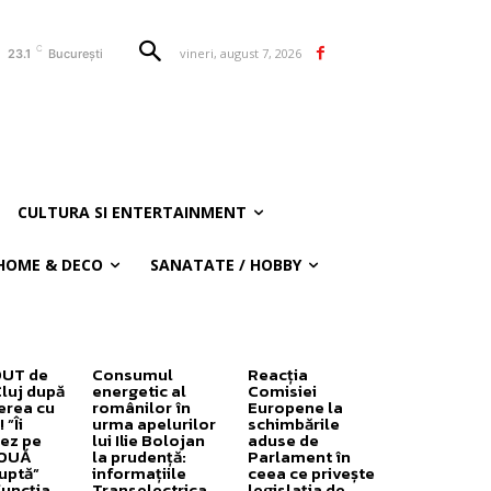
C
vineri, august 7, 2026
23.1
București
CULTURA SI ENTERTAINMENT
HOME & DECO
SANATATE / HOBBY
OUT de
Consumul
Reacția
Cluj după
energetic al
Comisiei
erea cu
românilor în
Europene la
”Îi
urma apelurilor
schimbările
ez pe
lui Ilie Bolojan
aduse de
DOUĂ
la prudență:
Parlament în
uptă”
informațiile
ceea ce privește
funcția
Transelectrica
legislația de