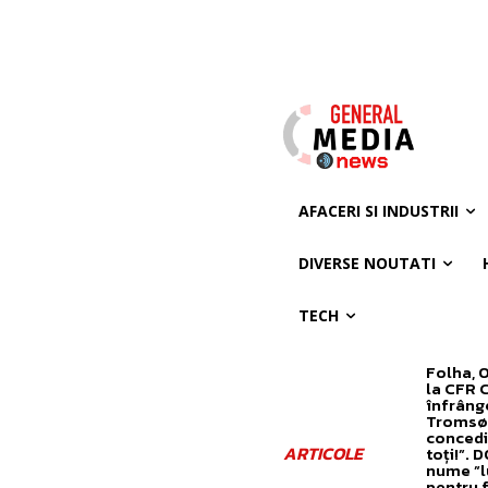
AFACERI SI INDUSTRII
DIVERSE NOUTATI
TECH
Folha, 
la CFR 
înfrâng
Tromsø! 
concedi
ARTICOLE
toți!”. 
nume ”l
pentru 