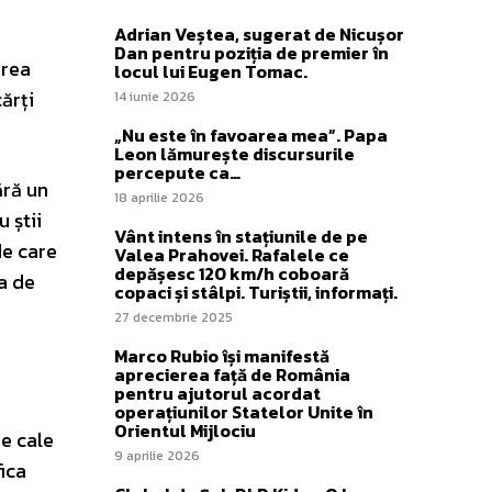
Adrian Veștea, sugerat de Nicușor
Dan pentru poziția de premier în
area
locul lui Eugen Tomac.
ărți
14 iunie 2026
„Nu este în favoarea mea”. Papa
Leon lămurește discursurile
percepute ca…
ără un
18 aprilie 2026
 știi
Vânt intens în stațiunile de pe
de care
Valea Prahovei. Rafalele ce
depășesc 120 km/h coboară
ea de
copaci și stâlpi. Turiștii, informați.
27 decembrie 2025
Marco Rubio își manifestă
aprecierea față de România
pentru ajutorul acordat
operațiunilor Statelor Unite în
Orientul Mijlociu
pe cale
9 aprilie 2026
fica