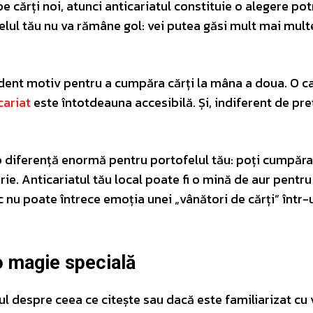
pe cărți noi, atunci anticariatul constituie o alegere potr
lul tău nu va rămâne gol: vei putea găsi mult mai multe
ident motiv pentru a cumpăra cărți la mâna a doua. O c
cariat
este întotdeauna accesibilă. Și, indiferent de pre
 diferență enormă pentru portofelul tău: poți cumpăra
ărie. Anticariatul tău local poate fi o mină de aur pentru
mic nu poate întrece emoția unei „vânători de cărți” într-
 o magie specială
ul despre ceea ce citește sau dacă este familiarizat cu