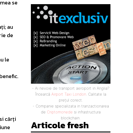
lumea se
ți; au
rie de
u le
benefic.
- Ai nevoie de transport aeroport in Anglia?
Încearcă
Airport Taxi London
. Calitate la
prețul corect.
- Companie specializata in tranzactionarea
de
Criptomonede
si infrastructura
i cărți
blockchain.
Articole fresh
țiune