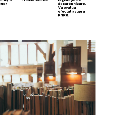
enor
decarbonizare.
Va evalua
efectul asupra
PNRR.