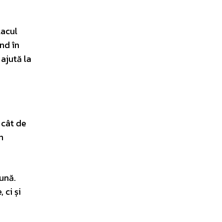
lacul
ând în
ajută la
 cât de
n
ună.
 ci și