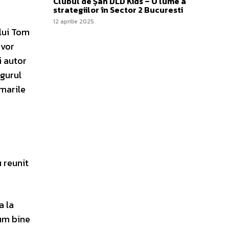
Clubul de Șah DLD Kids – O lume a
strategiilor în Sector 2 Bucuresti
12 aprilie 2025
lui Tom
 vor
i autor
ngurul
 marile
u reunit
a la
cum bine