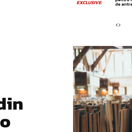
EXCLUSIVE:
de antr
din
 o