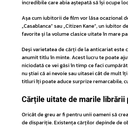
incredibile care abia aștepată să își ocupe loc
Așa cum iubitorii de film vor lăsa ocazional d
„Casablanca” sau „Citizen Kane”, un iubitor de 
favorite și la volume clasice uitate în mare pa
Deși varietatea de cărți de la anticariat este
anumit titlu în minte. Acest lucru te poate aj
niciodată ce vei găsi în timp ce faci cumpărătu
nu știai că ai nevoie sau uitasei cât de mult î
titluri îți poate aduce surprize remarcabile, 
Cărțile uitate de marile librării 
Oricât de greu ar fi pentru unii oameni să cre
de dispariție. Existența cărților depinde de ob