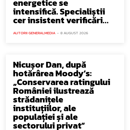
energetice se
intensifică. Specialiștii
cer insistent verificări…
AUTORII GENERALMEDIA
-
8 AUGUST 2026
Nicușor Dan, după
hotărârea Moody’s:
„Conservarea ratingului
României ilustrează
strădanițele
instituțiilor, ale
populației și ale
sectorului privat”