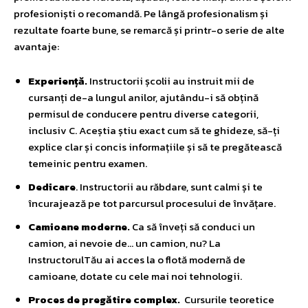
profesioniști o recomandă. Pe lângă profesionalism și
rezultate foarte bune, se remarcă și printr-o serie de alte
avantaje:
Experiență.
Instructorii școlii au instruit mii de
cursanți de-a lungul anilor, ajutându-i să obțină
permisul de conducere pentru diverse categorii,
inclusiv C. Aceștia știu exact cum să te ghideze, să-ți
explice clar și concis informațiile și să te pregătească
temeinic pentru examen.
Dedicare
. Instructorii au răbdare, sunt calmi și te
încurajează pe tot parcursul procesului de învățare.
Camioane moderne.
Ca să înveți să conduci un
camion, ai nevoie de… un camion, nu? La
InstructorulTău ai acces la o flotă modernă de
camioane, dotate cu cele mai noi tehnologii.
Proces de pregătire complex.
Cursurile teoretice