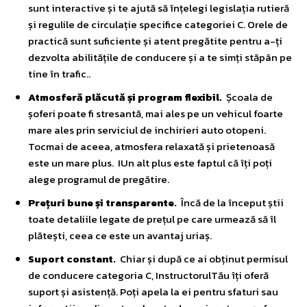
sunt interactive și te ajută să înțelegi legislația rutieră
și regulile de circulație specifice categoriei C. Orele de
practică sunt suficiente și atent pregătite pentru a-ți
dezvolta abilitățile de conducere și a te simți stăpân pe
tine în trafic..
Atmosferă plăcută și program flexibil.
Școala de
șoferi poate fi stresantă, mai ales pe un vehicul foarte
mare ales prin serviciul de
inchirieri auto otopeni
.
Tocmai de aceea, atmosfera relaxată și prietenoasă
este un mare plus. IUn alt plus este faptul că îți poți
alege programul de pregătire.
Prețuri bune și transparente.
Încă de la început știi
toate detaliile legate de prețul pe care urmează să îl
plătești, ceea ce este un avantaj uriaș.
Suport constant.
Chiar și după ce ai obținut permisul
de conducere categoria C, InstructorulTău îți oferă
suport și asistență. Poți apela la ei pentru sfaturi sau