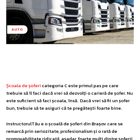
AUTO
Facebook
Twitter
Pinterest
W
Școala de șoferi
categoria C este primul pas pe care
trebuie să îl faci dacă vrei să dezvolți o carieră de șofer. Nu
este suficient să faci școala, însă. Dacă vrei să fii un șofer
bun, trebuie să te asiguri că te pregătești foarte bine.
InstructorulTău e o școală de șoferi din Brașov care se
remarcă prin seriozitate, profesionalism și o rată de
promovabilitate ridicată, așadar, foarte mulți dintre șoferii