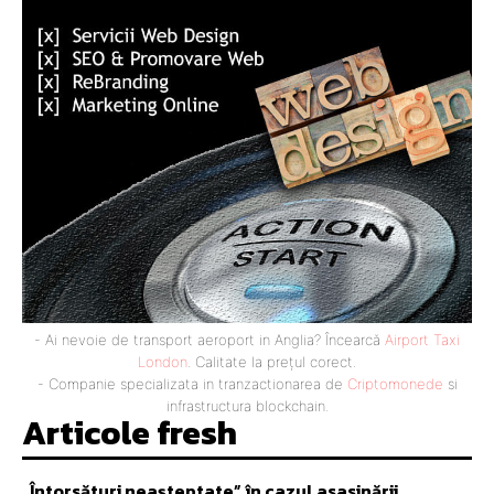
- Ai nevoie de transport aeroport in Anglia? Încearcă
Airport Taxi
London
. Calitate la prețul corect.
- Companie specializata in tranzactionarea de
Criptomonede
si
infrastructura blockchain.
Articole fresh
„Întorsături neașteptate” în cazul asasinării