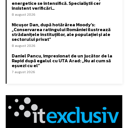
energetice se intensifică. Specialiștii cer
insistent verificări…
8 august 2026
Nicușor Dan, după hotărârea Moody’s:
„Conservarea ratingului României ilustrează
strădanițele instituțiilor, ale populației și ale
sectorului privat”
8 august 2026
Daniel Pancu, impresionat de un jucător de la
Rapid după egalul cu UTA Arad: „Nu ai cum să
eșuezi cu el”
7 august 2026