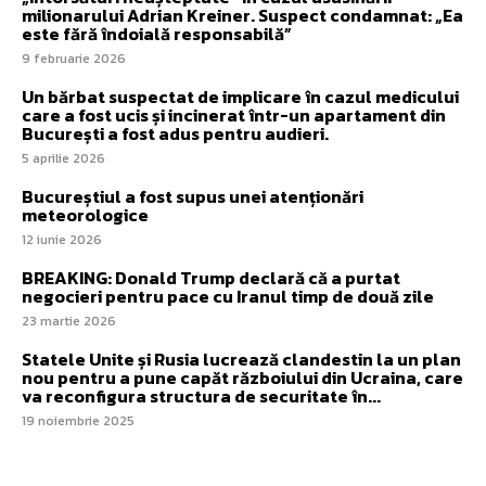
milionarului Adrian Kreiner. Suspect condamnat: „Ea
este fără îndoială responsabilă”
9 februarie 2026
Un bărbat suspectat de implicare în cazul medicului
care a fost ucis și incinerat într-un apartament din
București a fost adus pentru audieri.
5 aprilie 2026
Bucureștiul a fost supus unei atenționări
meteorologice
12 iunie 2026
BREAKING: Donald Trump declară că a purtat
negocieri pentru pace cu Iranul timp de două zile
23 martie 2026
Statele Unite și Rusia lucrează clandestin la un plan
nou pentru a pune capăt războiului din Ucraina, care
va reconfigura structura de securitate în...
19 noiembrie 2025