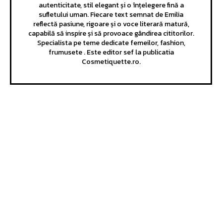
autenticitate, stil elegant și o înțelegere fină a
sufletului uman. Fiecare text semnat de Emilia
reflectă pasiune, rigoare și o voce literară matură,
capabilă să inspire și să provoace gândirea cititorilor.
Specialista pe teme dedicate femeilor, fashion,
frumusete . Este editor sef la publicatia
Cosmetiquette.ro.
Bun venit GeneralMedia.ro
GeneralMedia.ro un site de știri / blog de noutăți, dedicat
diseminării de informații și actualități. Acesta oferă articole,