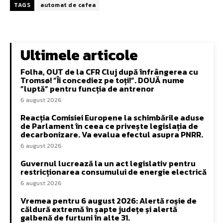
TAGS
automat de cafea
Ultimele articole
Folha, OUT de la CFR Cluj după înfrângerea cu
Tromsø! ”Îi concediez pe toți!”. DOUĂ nume
”luptă” pentru funcția de antrenor
6 august 2026
Reacția Comisiei Europene la schimbările aduse
de Parlament în ceea ce privește legislația de
decarbonizare. Va evalua efectul asupra PNRR.
6 august 2026
Guvernul lucrează la un act legislativ pentru
restricționarea consumului de energie electrică
6 august 2026
Vremea pentru 6 august 2026: Alertă roșie de
căldură extremă în șapte județe și alertă
galbenă de furtuni în alte 31.