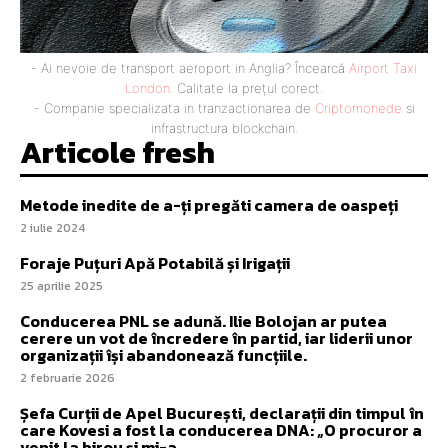
- Ai nevoie de transport aeroport in Anglia? Încearcă
Airport Taxi
London
. Calitate la prețul corect.
- Companie specializata in tranzactionarea de
Criptomonede
si
infrastructura blockchain.
Articole fresh
Metode inedite de a-ți pregăti camera de oaspeți
2 iulie 2024
Foraje Puțuri Apă Potabilă și Irigații
25 aprilie 2025
Conducerea PNL se adună. Ilie Bolojan ar putea
cerere un vot de încredere în partid, iar liderii unor
organizații își abandonează funcțiile.
2 februarie 2026
Șefa Curții de Apel București, declarații din timpul în
care Kovesi a fost la conducerea DNA: „O procuror a
venit la birou și mi-a...