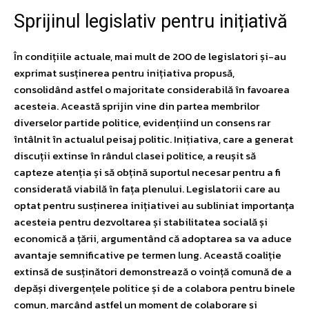
Sprijinul legislativ pentru inițiativă
În condițiile actuale, mai mult de 200 de legislatori și-au
exprimat susținerea pentru inițiativa propusă,
consolidând astfel o majoritate considerabilă în favoarea
acesteia. Această sprijin vine din partea membrilor
diverselor partide politice, evidențiind un consens rar
întâlnit în actualul peisaj politic. Inițiativa, care a generat
discuții extinse în rândul clasei politice, a reușit să
capteze atenția și să obțină suportul necesar pentru a fi
considerată viabilă în fața plenului. Legislatorii care au
optat pentru susținerea inițiativei au subliniat importanța
acesteia pentru dezvoltarea și stabilitatea socială și
economică a țării, argumentând că adoptarea sa va aduce
avantaje semnificative pe termen lung. Această coaliție
extinsă de susținători demonstrează o voință comună de a
depăși divergențele politice și de a colabora pentru binele
comun, marcând astfel un moment de colaborare și