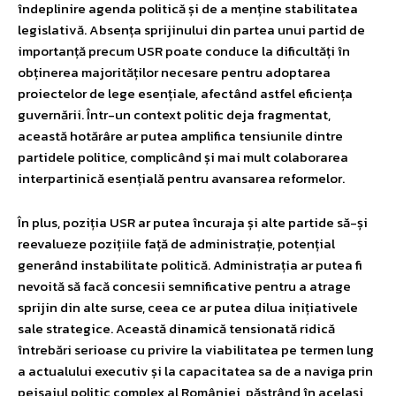
îndeplinire agenda politică și de a menține stabilitatea
legislativă. Absența sprijinului din partea unui partid de
importanță precum USR poate conduce la dificultăți în
obținerea majorităților necesare pentru adoptarea
proiectelor de lege esențiale, afectând astfel eficiența
guvernării. Într-un context politic deja fragmentat,
această hotărâre ar putea amplifica tensiunile dintre
partidele politice, complicând și mai mult colaborarea
interpartinică esențială pentru avansarea reformelor.
În plus, poziția USR ar putea încuraja și alte partide să-și
reevalueze pozițiile față de administrație, potențial
generând instabilitate politică. Administrația ar putea fi
nevoită să facă concesii semnificative pentru a atrage
sprijin din alte surse, ceea ce ar putea dilua inițiativele
sale strategice. Această dinamică tensionată ridică
întrebări serioase cu privire la viabilitatea pe termen lung
a actualului executiv și la capacitatea sa de a naviga prin
peisajul politic complex al României, păstrând în același