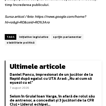
timp încrederea publicului.
Sursa articol / foto: https://news.google.com/home?
hl=ro&gl=RO&ceid=RO%3Aro
TAGS
inițiative legislative
sprijin parlamentar
stabilitate politică
Ultimele articole
Daniel Pancu, impresionat de un jucător de la
Rapid după egalul cu UTA Arad: „Nu ai cum să
eșuezi cu el”
7 august 2026
Seism în Gruia! Ioan Varga, în afară de rolul său
de antrenor, a concediat și 3 jucători de la CFR
Cluj + Liderul echipei...