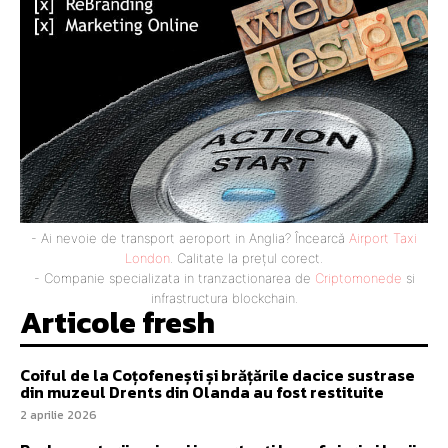
- Ai nevoie de transport aeroport in Anglia? Încearcă
Airport Taxi
London
. Calitate la prețul corect.
- Companie specializata in tranzactionarea de
Criptomonede
si
infrastructura blockchain.
Articole fresh
Coiful de la Coțofenești și brățările dacice sustrase
din muzeul Drents din Olanda au fost restituite
2 aprilie 2026