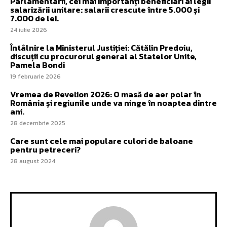
Parlamentarii, cei mai importanți beneficiari ai legii
salarizării unitare: salarii crescute între 5.000 și
7.000 de lei.
24 iulie 2026
Întâlnire la Ministerul Justiției: Cătălin Predoiu,
discuții cu procurorul general al Statelor Unite,
Pamela Bondi
19 februarie 2026
Vremea de Revelion 2026: O masă de aer polar în
România și regiunile unde va ninge în noaptea dintre
ani.
28 decembrie 2025
Care sunt cele mai populare culori de baloane
pentru petreceri?
28 august 2024