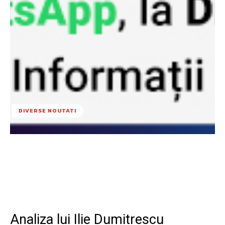
DIVERSE NOUTATI
Facebook
Twitter
Pinterest
W
Analiza lui Ilie Dumitrescu