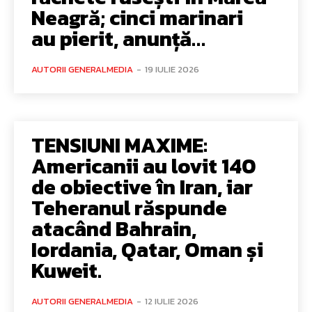
Neagră; cinci marinari
au pierit, anunță…
AUTORII GENERALMEDIA
-
19 IULIE 2026
TENSIUNI MAXIME:
Americanii au lovit 140
de obiective în Iran, iar
Teheranul răspunde
atacând Bahrain,
Iordania, Qatar, Oman și
Kuweit.
AUTORII GENERALMEDIA
-
12 IULIE 2026