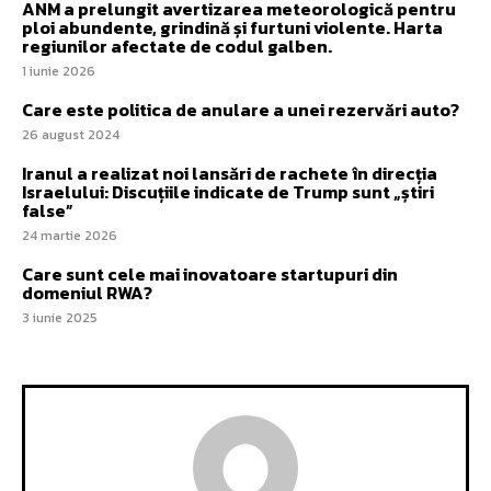
ANM a prelungit avertizarea meteorologică pentru
ploi abundente, grindină și furtuni violente. Harta
regiunilor afectate de codul galben.
1 iunie 2026
Care este politica de anulare a unei rezervări auto?
26 august 2024
Iranul a realizat noi lansări de rachete în direcția
Israelului: Discuțiile indicate de Trump sunt „știri
false”
24 martie 2026
Care sunt cele mai inovatoare startupuri din
domeniul RWA?
3 iunie 2025