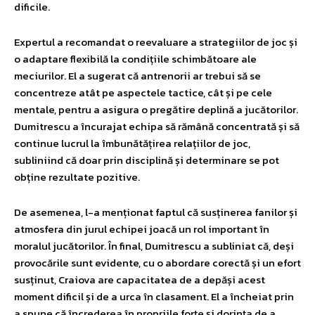
dificile.
Expertul a recomandat o reevaluare a strategiilor de joc și
o adaptare flexibilă la condițiile schimbătoare ale
meciurilor. El a sugerat că antrenorii ar trebui să se
concentreze atât pe aspectele tactice, cât și pe cele
mentale, pentru a asigura o pregătire deplină a jucătorilor.
Dumitrescu a încurajat echipa să rămână concentrată și să
continue lucrul la îmbunătățirea relațiilor de joc,
subliniind că doar prin disciplină și determinare se pot
obține rezultate pozitive.
De asemenea, l-a menționat faptul că susținerea fanilor și
atmosfera din jurul echipei joacă un rol important în
moralul jucătorilor. În final, Dumitrescu a subliniat că, deși
provocările sunt evidente, cu o abordare corectă și un efort
susținut, Craiova are capacitatea de a depăși acest
moment dificil și de a urca în clasament. El a încheiat prin
a spune că încrederea în propriile forțe și dorința de a