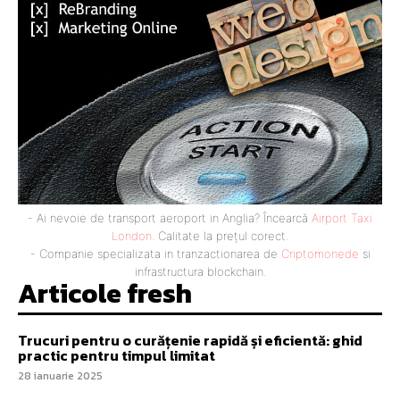
- Ai nevoie de transport aeroport in Anglia? Încearcă
Airport Taxi
London
. Calitate la prețul corect.
- Companie specializata in tranzactionarea de
Criptomonede
si
infrastructura blockchain.
Articole fresh
Trucuri pentru o curățenie rapidă și eficientă: ghid
practic pentru timpul limitat
28 ianuarie 2025