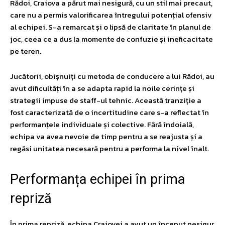
Rădoi, Craiova a părut mai nesigură, cu un stil mai precaut,
care nu a permis valorificarea întregului potențial ofensiv
al echipei. S-a remarcat și o lipsă de claritate în planul de
joc, ceea ce a dus la momente de confuzie și ineficacitate
pe teren.
Jucătorii, obișnuiți cu metoda de conducere a lui Rădoi, au
avut dificultăți în a se adapta rapid la noile cerințe și
strategii impuse de staff-ul tehnic. Această tranziție a
fost caracterizată de o incertitudine care s-a reflectat în
performanțele individuale și colective. Fără îndoială,
echipa va avea nevoie de timp pentru a se reajusta și a
regăsi unitatea necesară pentru a performa la nivel înalt.
Performanța echipei în prima
repriză
În prima repriză, echipa Craiovei a avut un început nesigur,