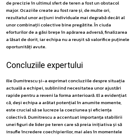
de precizie în ultimul sfert de teren a fost un obstacol
major. Ocaziile create au fost rare și, de multe ori,
rezultatul unor acțiuni individuale mai degrabă decât al
unor combinații colective bine pregătite. În ciuda
eforturilor de a găsi breșe în apărarea adversă, finalizarea
a lăsat de dorit, iar echipa nu a reușit să valorifice puținele
oportunități avute.
Concluziile expertului
Ilie Dumitrescu și-a exprimat concluziile despre situația
actuală a echipei, subliniind necesitatea unor ajustări
rapide pentru a reveni la forma anterioară. El a evidențiat
că, deși echipa a arătat potențial în anumite momente,
este crucial să se lucreze la coeziunea și eficiența
colectivă. Dumitrescu a accentuat importanța stabilirii
unei figuri de lider pe teren care să preia inițiativa și să
insufle încredere coechipierilor, mai ales în momentele