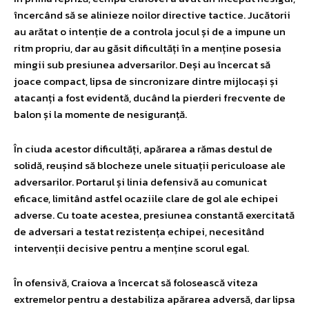
încercând să se alinieze noilor directive tactice. Jucătorii
au arătat o intenție de a controla jocul și de a impune un
ritm propriu, dar au găsit dificultăți în a menține posesia
mingii sub presiunea adversarilor. Deși au încercat să
joace compact, lipsa de sincronizare dintre mijlocași și
atacanți a fost evidentă, ducând la pierderi frecvente de
balon și la momente de nesiguranță.
În ciuda acestor dificultăți, apărarea a rămas destul de
solidă, reușind să blocheze unele situații periculoase ale
adversarilor. Portarul și linia defensivă au comunicat
eficace, limitând astfel ocaziile clare de gol ale echipei
adverse. Cu toate acestea, presiunea constantă exercitată
de adversari a testat rezistența echipei, necesitând
intervenții decisive pentru a menține scorul egal.
În ofensivă, Craiova a încercat să folosească viteza
extremelor pentru a destabiliza apărarea adversă, dar lipsa