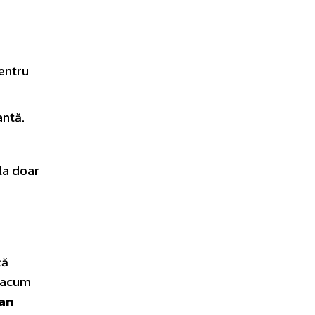
entru
antă.
la doar
ță
 acum
ian