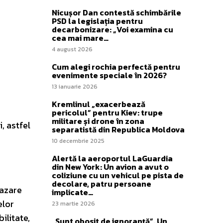
Nicușor Dan contestă schimbările
PSD la legislația pentru
decarbonizare: „Voi examina cu
cea mai mare…
4 august 2026
Cum alegi rochia perfectă pentru
evenimente speciale în 2026?
13 ianuarie 2026
Kremlinul „exacerbează
pericolul” pentru Kiev: trupe
militare și drone în zona
, astfel
separatistă din Republica Moldova
10 decembrie 2025
Alertă la aeroportul LaGuardia
din New York: Un avion a avut o
coliziune cu un vehicul pe pista de
decolare, patru persoane
cazare
implicate…
elor
23 martie 2026
ilitate,
„Sunt obosit de ignoranță”. Un