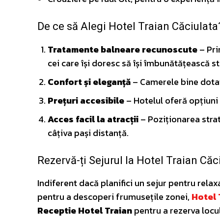
De ce să Alegi Hotel Traian Căciulata
Tratamente balneare recunoscute
– Pri
cei care își doresc să își îmbunătățească s
Confort și eleganță
– Camerele bine dotat
Prețuri accesibile
– Hotelul oferă opțiuni 
Acces facil la atracții
– Poziționarea strat
câțiva pași distanță.
Rezervă-ți Sejurul la Hotel Traian Căc
Indiferent dacă planifici un sejur pentru relax
pentru a descoperi frumusețile zonei,
Hotel 
Receptie Hotel Traian
pentru a rezerva locul