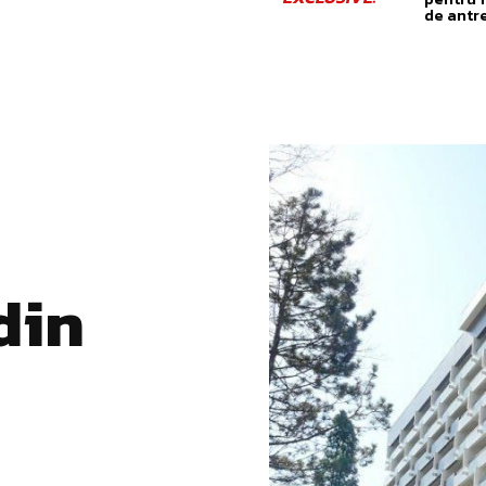
de antr
din