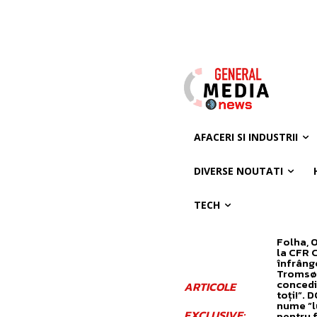
AFACERI SI INDUSTRII
DIVERSE NOUTATI
TECH
Folha, 
la CFR 
înfrâng
Tromsø! 
concedi
ARTICOLE
toți!”. 
nume ”l
EXCLUSIVE:
pentru 