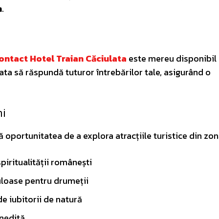
n
.
ontact Hotel Traian Căciulata
este mereu disponibil
gata să răspundă tuturor întrebărilor tale, asigurând o
mi
ă oportunitatea de a explora atracțiile turistice din zon
 spiritualității românești
uloase pentru drumeții
de iubitorii de natură
inedită