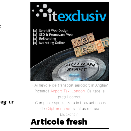
:
- Ai nevoie de transport aeroport in Anglia?
Încearcă
Airport Taxi London
. Calitate la
prețul corect.
legi un
- Companie specializata in tranzactionarea
de
Criptomonede
si infrastructura
blockchain.
Articole fresh