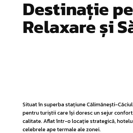
Destinație p
Relaxare și S
Facebook
Twitter
ACȚIUNE
Situat în superba stațiune Călimănești-Căciu
pentru turiștii care își doresc un sejur confor
calitate. Aflat într-o locație strategică, hotel
celebrele ape termale ale zonei.