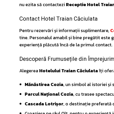
nu ezita să contactezi
Receptie Hotel Traia
Contact Hotel Traian Căciulata
Pentru rezervări și informații suplimentare,
C
tine. Personalul amabil și bine pregătit este 
experiență plăcută încă de la primul contact.
Descoperă Frumusețile din Împrejuri
Alegerea
Hotelului Traian Căciulata
îți ofer
Mănăstirea Cozia
, un simbol al istoriei și
Parcul Național Cozia
, cu trasee spectac
Cascada Lotrișor
, o destinație preferată 
Croaziere pe râul Olt, pentru o experiență 