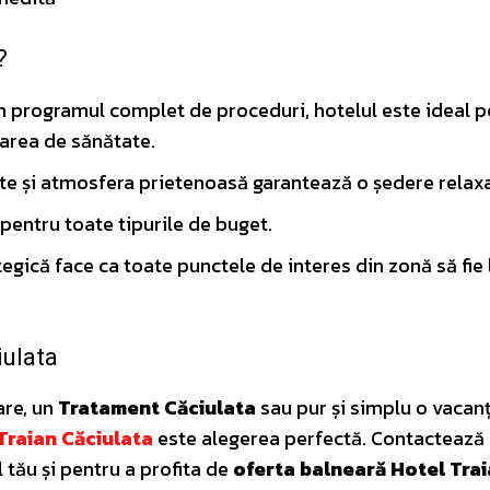
?
n programul complet de proceduri, hotelul este ideal p
tarea de sănătate.
e și atmosfera prietenoasă garantează o ședere relax
pentru toate tipurile de buget.
egică face ca toate punctele de interes din zonă să fie 
iulata
are, un
Tratament Căciulata
sau pur și simplu o vacan
Traian Căciulata
este alegerea perfectă. Contactează
 tău și pentru a profita de
oferta balneară Hotel Tra