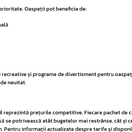
prioritate. Oaspeții pot beneficia de:
mală
ți recreative și programe de divertisment pentru oaspeți
 de neuitat.
îl reprezintă prețurile competitive. Fiecare pachet de 
să se potrivească atât bugetelor mai restrânse, cât și c
Pentru informații actualizate despre tarife și disponib