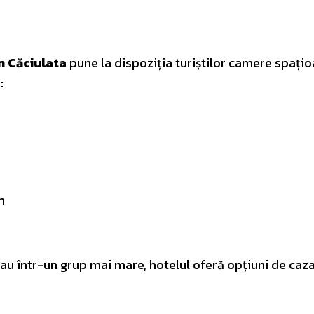
n Căciulata
pune la dispoziția turiștilor camere spațio
:
m
 sau într-un grup mai mare, hotelul oferă opțiuni de caz