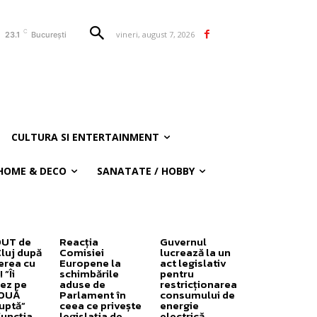
C
vineri, august 7, 2026
23.1
București
CULTURA SI ENTERTAINMENT
HOME & DECO
SANATATE / HOBBY
OUT de
Reacția
Guvernul
Cluj după
Comisiei
lucrează la un
erea cu
Europene la
act legislativ
”Îi
schimbările
pentru
ez pe
aduse de
restricționarea
DOUĂ
Parlament în
consumului de
uptă”
ceea ce privește
energie
funcția
legislația de
electrică