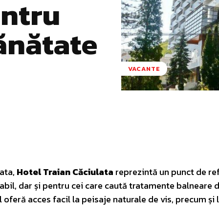
entru
ănătate
VACANTE
Pinterest
WhatsApp
lata,
Hotel Traian Căciulata
reprezintă un punct de re
tabil, dar și pentru cei care caută tratamente balneare d
ul oferă acces facil la peisaje naturale de vis, precum și 