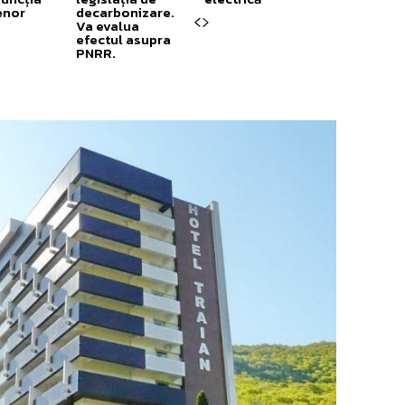
enor
decarbonizare.
Va evalua
efectul asupra
PNRR.