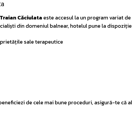
ta
 Traian Căciulata
este accesul la un program variat de
aliști din domeniul balnear, hotelul pune la dispoziție
rietățile sale terapeutice
 beneficiezi de cele mai bune proceduri, asigură-te că a