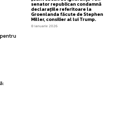
senator republican condamnă
declarațiile referitoare la
Groenlanda făcute de Stephen
Miller, consilier al lui Trump.
8 ianuarie 2026
 pentru
ă: