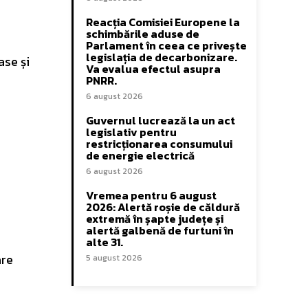
Reacția Comisiei Europene la
schimbările aduse de
Parlament în ceea ce privește
legislația de decarbonizare.
ase și
Va evalua efectul asupra
PNRR.
6 august 2026
Guvernul lucrează la un act
legislativ pentru
restricționarea consumului
de energie electrică
6 august 2026
Vremea pentru 6 august
2026: Alertă roșie de căldură
extremă în șapte județe și
alertă galbenă de furtuni în
alte 31.
are
5 august 2026