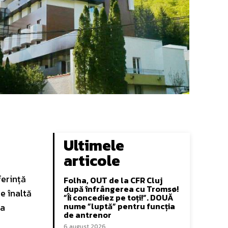
Ultimele
articole
ferință
Folha, OUT de la CFR Cluj
după înfrângerea cu Tromsø!
e înaltă
”Îi concediez pe toți!”. DOUĂ
nume ”luptă” pentru funcția
la
de antrenor
6 august 2026