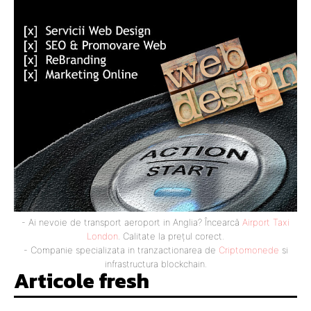
- Ai nevoie de transport aeroport in Anglia? Încearcă
Airport Taxi
London
. Calitate la prețul corect.
- Companie specializata in tranzactionarea de
Criptomonede
si
infrastructura blockchain.
Articole fresh