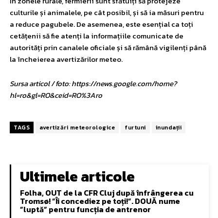
În zonele rurale, fermierii sunt sfătuiți să protejeze
culturile și animalele, pe cât posibil, și să ia măsuri pentru
a reduce pagubele. De asemenea, este esențial ca toți
cetățenii să fie atenți la informațiile comunicate de
autorități prin canalele oficiale și să rămână vigilenți până
la încheierea avertizărilor meteo.
Sursa articol / foto: https://news.google.com/home?
hl=ro&gl=RO&ceid=RO%3Aro
TAGS
avertizări meteorologice
furtuni
inundații
Ultimele articole
Folha, OUT de la CFR Cluj după înfrângerea cu
Tromsø! ”Îi concediez pe toți!”. DOUĂ nume
”luptă” pentru funcția de antrenor