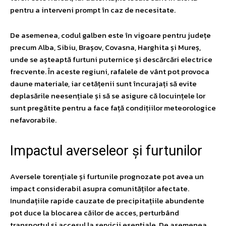
pentru a interveni prompt în caz de necesitate.
De asemenea, codul galben este în vigoare pentru județe
precum Alba, Sibiu, Brașov, Covasna, Harghita și Mureș,
unde se așteaptă furtuni puternice și descărcări electrice
frecvente. În aceste regiuni, rafalele de vânt pot provoca
daune materiale, iar cetățenii sunt încurajați să evite
deplasările neesențiale și să se asigure că locuințele lor
sunt pregătite pentru a face față condițiilor meteorologice
nefavorabile.
Impactul averseleor și furtunilor
Aversele torențiale și furtunile prognozate pot avea un
impact considerabil asupra comunităților afectate.
Inundațiile rapide cauzate de precipitațiile abundente
pot duce la blocarea căilor de acces, perturbând
transportul și accesul la servicii esențiale. De asemenea,