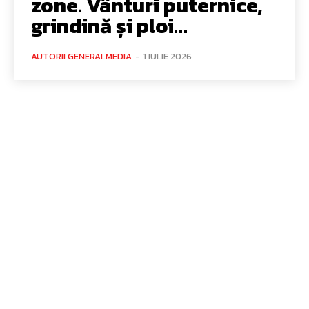
zone. Vânturi puternice,
grindină și ploi…
AUTORII GENERALMEDIA
-
1 IULIE 2026
Bun venit GeneralMedia.ro
GeneralMedia.ro un site de știri / blog de noutăți, dedicat
diseminării de informații și actualități. Acesta oferă articole,
reportaje și analize pe teme diverse, de la evenimente curente
la subiecte specifice de interes. Este un spațiu digital pentru
informare și educație. Contactati-ne oricand la adresa:
contact@generalmedia.ro