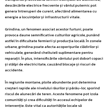
descărcările electrice frecvente și vântul puternic pot
genera întreruperi de curent, afectând alimentarea cu
energie a locuințelor și infrastructurii vitale.
Grindina, un fenomen asociat acestor furtuni, poate
provoca daune semnificative culturilor agricole, punând
astfel în dificultate fermierii și producția locală. În zonele
urbane, grindina poate afecta acoperișurile clădirilor și
vehiculele, generând cheltuieli suplimentare pentru
reparații. În plus, intensificările vântului pot doborî copaci
și stâlpi de electricitate, cauzând blocaje și riscuri de
accidente.
În regiunile montane, ploile abundente pot determina
creșteri rapide ale nivelului râurilor și pârâu-lor, sporind
riscul de alunecări de teren. Aceste fenomene pot izola
comunități și crea dificultăți în accesul echipelor de
intervenție. Este vital ca autoritățile locale să