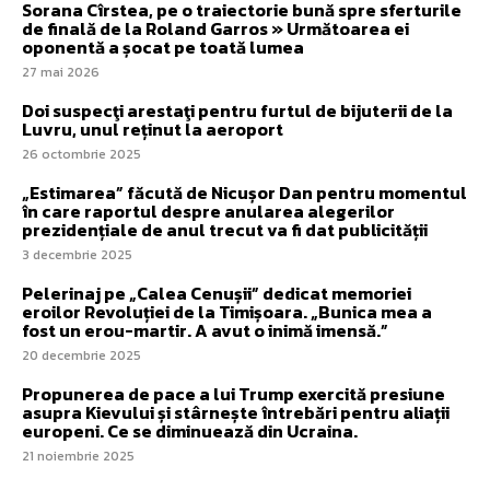
Sorana Cîrstea, pe o traiectorie bună spre sferturile
de finală de la Roland Garros » Următoarea ei
oponentă a șocat pe toată lumea
27 mai 2026
Doi suspecţi arestaţi pentru furtul de bijuterii de la
Luvru, unul reținut la aeroport
26 octombrie 2025
„Estimarea” făcută de Nicușor Dan pentru momentul
în care raportul despre anularea alegerilor
prezidențiale de anul trecut va fi dat publicității
3 decembrie 2025
Pelerinaj pe „Calea Cenușii” dedicat memoriei
eroilor Revoluției de la Timișoara. „Bunica mea a
fost un erou-martir. A avut o inimă imensă.”
20 decembrie 2025
Propunerea de pace a lui Trump exercită presiune
asupra Kievului și stârnește întrebări pentru aliații
europeni. Ce se diminuează din Ucraina.
21 noiembrie 2025