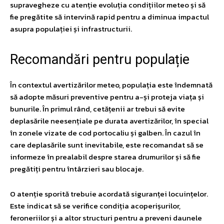
supravegheze cu atenție evoluția condițiilor meteo și să
fie pregătite să intervină rapid pentru a diminua impactul
asupra populației și infrastructurii.
Recomandări pentru populație
În contextul avertizărilor meteo, populația este îndemnată
să adopte măsuri preventive pentru a-și proteja viața și
bunurile. În primul rând, cetățenii ar trebui să evite
deplasările neesențiale pe durata avertizărilor, în special
în zonele vizate de cod portocaliu și galben. În cazul în
care deplasările sunt inevitabile, este recomandat să se
informeze în prealabil despre starea drumurilor și să fie
pregătiți pentru întârzieri sau blocaje.
O atenție sporită trebuie acordată siguranței locuințelor.
Este indicat să se verifice condiția acoperișurilor,
feroneriilor și a altor structuri pentru a preveni daunele