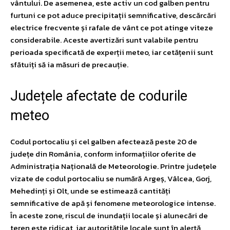
vântului. De asemenea, este activ un cod galben pentru
furtuni ce pot aduce precipitații semnificative, descărcări
electrice frecvente și rafale de vânt ce pot atinge viteze
considerabile. Aceste avertizări sunt valabile pentru
perioada specificată de experții meteo, iar cetățenii sunt
sfătuiți să ia măsuri de precauție.
Județele afectate de codurile
meteo
Codul portocaliu și cel galben afectează peste 20 de
județe din România, conform informațiilor oferite de
Administrația Națională de Meteorologie. Printre județele
vizate de codul portocaliu se numără Argeș, Vâlcea, Gorj,
Mehedinți și Olt, unde se estimează cantități
semnificative de apă și fenomene meteorologice intense.
În aceste zone, riscul de inundații locale și alunecări de
teren este ridicat, iar autoritățile locale sunt în alertă