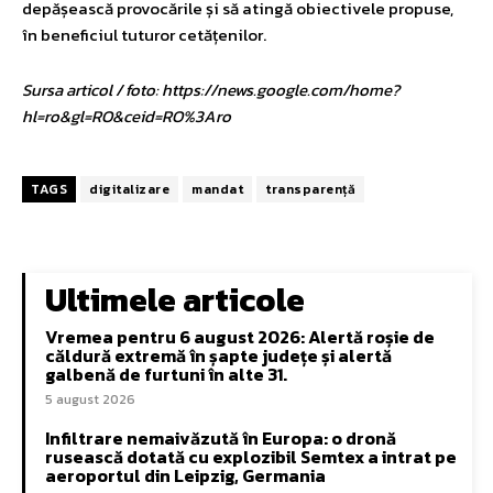
depășească provocările și să atingă obiectivele propuse,
în beneficiul tuturor cetățenilor.
Sursa articol / foto: https://news.google.com/home?
hl=ro&gl=RO&ceid=RO%3Aro
TAGS
digitalizare
mandat
transparență
Ultimele articole
Vremea pentru 6 august 2026: Alertă roșie de
căldură extremă în șapte județe și alertă
galbenă de furtuni în alte 31.
5 august 2026
Infiltrare nemaivăzută în Europa: o dronă
rusească dotată cu explozibil Semtex a intrat pe
aeroportul din Leipzig, Germania