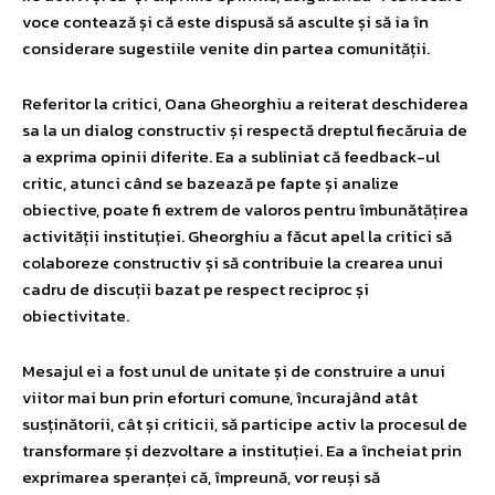
voce contează și că este dispusă să asculte și să ia în
considerare sugestiile venite din partea comunității.
Referitor la critici, Oana Gheorghiu a reiterat deschiderea
sa la un dialog constructiv și respectă dreptul fiecăruia de
a exprima opinii diferite. Ea a subliniat că feedback-ul
critic, atunci când se bazează pe fapte și analize
obiective, poate fi extrem de valoros pentru îmbunătățirea
activității instituției. Gheorghiu a făcut apel la critici să
colaboreze constructiv și să contribuie la crearea unui
cadru de discuții bazat pe respect reciproc și
obiectivitate.
Mesajul ei a fost unul de unitate și de construire a unui
viitor mai bun prin eforturi comune, încurajând atât
susținătorii, cât și criticii, să participe activ la procesul de
transformare și dezvoltare a instituției. Ea a încheiat prin
exprimarea speranței că, împreună, vor reuși să