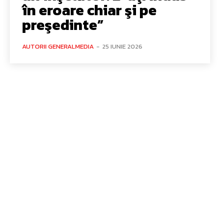
în eroare chiar şi pe
preşedinte”
AUTORII GENERALMEDIA
-
25 IUNIE 2026
Bun venit GeneralMedia.ro
GeneralMedia.ro un site de știri / blog de noutăți, dedicat
diseminării de informații și actualități. Acesta oferă articole,
reportaje și analize pe teme diverse, de la evenimente curente
la subiecte specifice de interes. Este un spațiu digital pentru
informare și educație. Contactati-ne oricand la adresa:
contact@generalmedia.ro