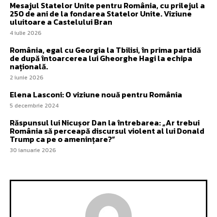
Mesajul Statelor Unite pentru România, cu prilejul a
250 de ani de la fondarea Statelor Unite. Viziune
uluitoare a Castelului Bran
4 iulie 2026
România, egal cu Georgia la Tbilisi, în prima partidă
de după întoarcerea lui Gheorghe Hagi la echipa
națională.
2 iunie 2026
Elena Lasconi: O viziune nouă pentru România
5 decembrie 2024
Răspunsul lui Nicușor Dan la întrebarea: „Ar trebui
România să perceapă discursul violent al lui Donald
Trump ca pe o amenințare?”
30 ianuarie 2026