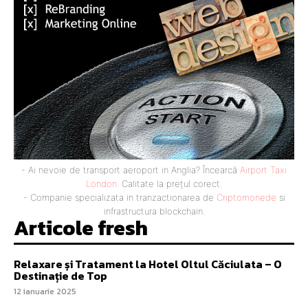
- Ai nevoie de transport aeroport in Anglia? Încearcă
Airport Taxi
London
. Calitate la prețul corect.
- Companie specializata in tranzactionarea de
Criptomonede
si
infrastructura blockchain.
Articole fresh
Relaxare și Tratament la Hotel Oltul Căciulata – O
Destinație de Top
12 ianuarie 2025