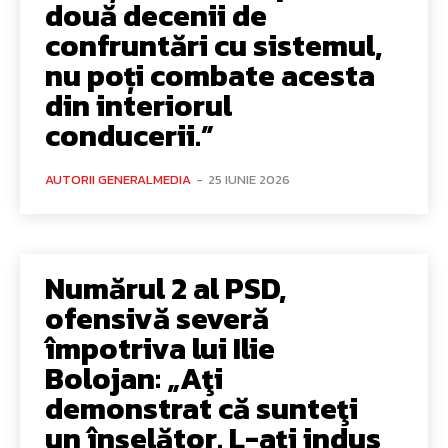
două decenii de
confruntări cu sistemul,
nu poți combate acesta
din interiorul
conducerii.”
AUTORII GENERALMEDIA
-
25 IUNIE 2026
Numărul 2 al PSD,
ofensivă severă
împotriva lui Ilie
Bolojan: „Aţi
demonstrat că sunteţi
un înşelător. L-aţi indus