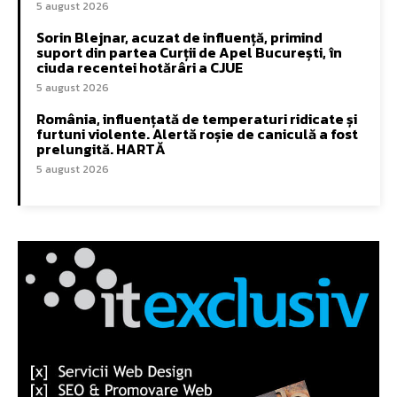
5 august 2026
Sorin Blejnar, acuzat de influență, primind
suport din partea Curții de Apel București, în
ciuda recentei hotărâri a CJUE
5 august 2026
România, influențată de temperaturi ridicate și
furtuni violente. Alertă roșie de caniculă a fost
prelungită. HARTĂ
5 august 2026