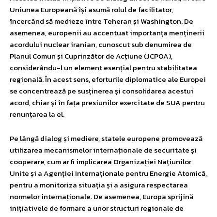
Uniunea Europeană își asumă rolul de facilitator,
încercând să medieze între Teheran și Washington. De
asemenea, europenii au accentuat importanța menținerii
acordului nuclear iranian, cunoscut sub denumirea de
Planul Comun și Cuprinzător de Acțiune (JCPOA),
considerându-l un element esențial pentru stabilitatea
regională. În acest sens, eforturile diplomatice ale Europei
se concentrează pe susținerea și consolidarea acestui
acord, chiar și în fața presiunilor exercitate de SUA pentru
renunțarea la el.
Pe lângă dialog și mediere, statele europene promovează
utilizarea mecanismelor internaționale de securitate și
cooperare, cum ar fi implicarea Organizației Națiunilor
Unite și a Agenției Internaționale pentru Energie Atomică,
pentru a monitoriza situația și a asigura respectarea
normelor internaționale. De asemenea, Europa sprijină
inițiativele de formare a unor structuri regionale de