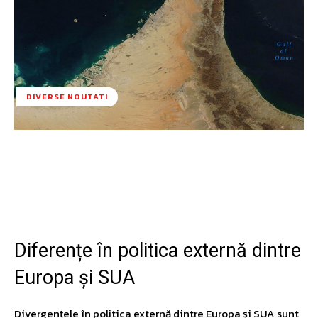
DIVERSE NOUTATI
Facebook
Twitter
Pinterest
W
Diferențe în politica externă dintre
Europa și SUA
Divergențele în politica externă dintre Europa și SUA sunt