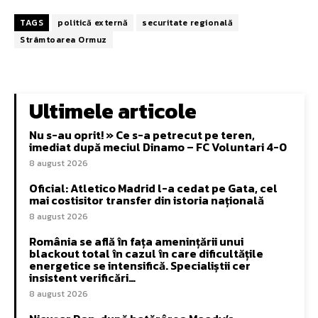
TAGS
politică externă
securitate regională
Strâmtoarea Ormuz
Ultimele articole
Nu s-au oprit! » Ce s-a petrecut pe teren,
imediat după meciul Dinamo – FC Voluntari 4-0
8 august 2026
Oficial: Atletico Madrid l-a cedat pe Gata, cel
mai costisitor transfer din istoria națională
8 august 2026
România se află în fața amenințării unui
blackout total în cazul în care dificultățile
energetice se intensifică. Specialiștii cer
insistent verificări…
8 august 2026