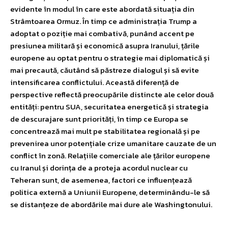
evidente în modul în care este abordată situația din
Strâmtoarea Ormuz. În timp ce administrația Trump a
adoptat o poziție mai combativă, punând accent pe
presiunea militară și economică asupra Iranului, țările
europene au optat pentru o strategie mai diplomatică și
mai precaută, căutând să păstreze dialogul și să evite
intensificarea conflictului. Această diferență de
perspective reflectă preocupările distincte ale celor două
entități: pentru SUA, securitatea energetică și strategia
de descurajare sunt priorități, în timp ce Europa se
concentrează mai mult pe stabilitatea regională și pe
prevenirea unor potențiale crize umanitare cauzate de un
conflict în zonă. Relațiile comerciale ale țărilor europene
cu Iranul și dorința de a proteja acordul nuclear cu
Teheran sunt, de asemenea, factori ce influențează
politica externă a Uniunii Europene, determinându-le să
se distanțeze de abordările mai dure ale Washingtonului.