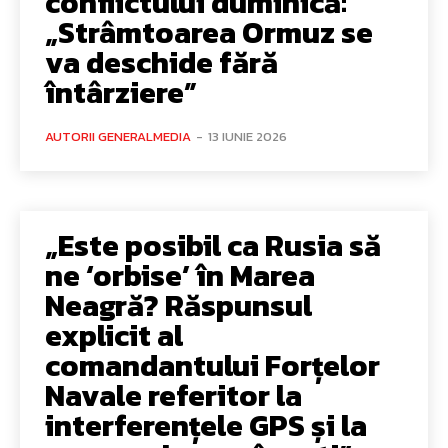
conflictului duminică:
„Strâmtoarea Ormuz se
va deschide fără
întârziere”
AUTORII GENERALMEDIA
-
13 IUNIE 2026
„Este posibil ca Rusia să
ne ‘orbise’ în Marea
Neagră? Răspunsul
explicit al
comandantului Forțelor
Navale referitor la
interferențele GPS și la