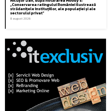
Nicușor Dan, după hotărârea Moody’s:
„Conservarea ratingului României ilustrează
strădanițele instituțiilor, ale populației și ale
sectorului privat”
8 august 2026