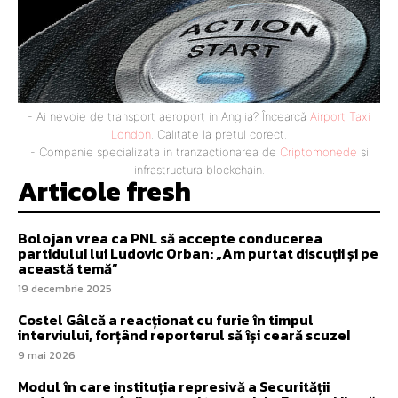
- Ai nevoie de transport aeroport in Anglia? Încearcă
Airport Taxi
London
. Calitate la prețul corect.
- Companie specializata in tranzactionarea de
Criptomonede
si
infrastructura blockchain.
Articole fresh
Bolojan vrea ca PNL să accepte conducerea
partidului lui Ludovic Orban: „Am purtat discuții și pe
această temă”
19 decembrie 2025
Costel Gâlcă a reacționat cu furie în timpul
interviului, forțând reporterul să își ceară scuze!
9 mai 2026
Modul în care instituția represivă a Securității