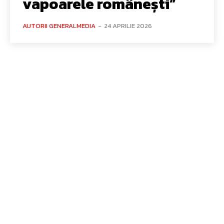
vapoarele românești”
AUTORII GENERALMEDIA
-
24 APRILIE 2026
Bun venit GeneralMedia.ro
GeneralMedia.ro un site de știri / blog de noutăți, dedicat
diseminării de informații și actualități. Acesta oferă articole,
reportaje și analize pe teme diverse, de la evenimente curente
la subiecte specifice de interes. Este un spațiu digital pentru
informare și educație. Contactati-ne oricand la adresa:
contact@generalmedia.ro
Contact www.GeneralMedia.ro