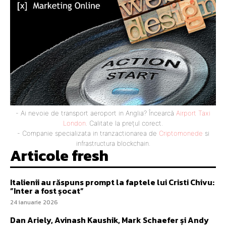
- Ai nevoie de transport aeroport in Anglia? Încearcă
Airport Taxi
London
. Calitate la prețul corect.
- Companie specializata in tranzactionarea de
Criptomonede
si
infrastructura blockchain.
Articole fresh
Italienii au răspuns prompt la faptele lui Cristi Chivu:
”Inter a fost șocat”
24 ianuarie 2026
Dan Ariely, Avinash Kaushik, Mark Schaefer și Andy