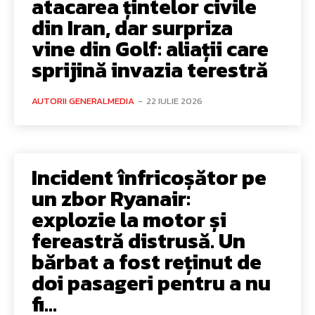
atacarea țintelor civile
din Iran, dar surpriza
vine din Golf: aliații care
sprijină invazia terestră
AUTORII GENERALMEDIA
-
22 IULIE 2026
Incident înfricoșător pe
un zbor Ryanair:
explozie la motor și
fereastră distrusă. Un
bărbat a fost reținut de
doi pasageri pentru a nu
fi...