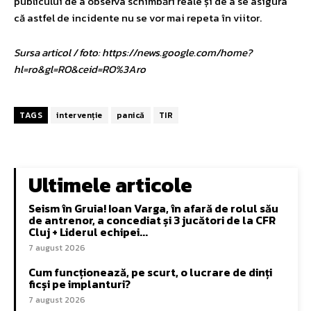
publicului de a observa schimbări reale și de a se asigura
că astfel de incidente nu se vor mai repeta în viitor.
Sursa articol / foto: https://news.google.com/home?
hl=ro&gl=RO&ceid=RO%3Aro
TAGS
intervenție
panică
TIR
Ultimele articole
Seism în Gruia! Ioan Varga, în afară de rolul său
de antrenor, a concediat și 3 jucători de la CFR
Cluj + Liderul echipei...
7 august 2026
Cum funcționează, pe scurt, o lucrare de dinți
ficși pe implanturi?
7 august 2026