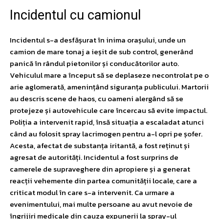
Incidentul cu camionul
Incidentul s-a desfășurat în inima orașului, unde un
camion de mare tonaj a ieșit de sub control, generând
panică în rândul pietonilor și conducătorilor auto.
Vehiculul mare a început să se deplaseze necontrolat pe o
arie aglomerată, amenințând siguranța publicului. Martorii
au descris scene de haos, cu oameni alergând să se
protejeze și autovehicule care încercau să evite impactul.
Poliția a intervenit rapid, însă situația a escaladat atunci
când au folosit spray lacrimogen pentru a-l opri pe șofer.
Acesta, afectat de substanța iritantă, a fost reținut și
agresat de autorități. Incidentul a fost surprins de
camerele de supraveghere din apropiere și a generat
reacții vehemente din partea comunității locale, care a
criticat modul în care s-a intervenit. Ca urmare a
evenimentului, mai multe persoane au avut nevoie de
îngrijiri medicale din cauza expunerii la spray-ul