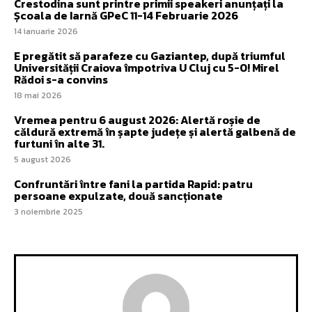
Crestodina sunt printre primii speakeri anunțați la
Școala de Iarnă GPeC 11-14 Februarie 2026
14 ianuarie 2026
E pregătit să parafeze cu Gaziantep, după triumful
Universității Craiova împotriva U Cluj cu 5-0! Mirel
Rădoi s-a convins
18 mai 2026
Vremea pentru 6 august 2026: Alertă roșie de
căldură extremă în șapte județe și alertă galbenă de
furtuni în alte 31.
5 august 2026
Confruntări între fani la partida Rapid: patru
persoane expulzate, două sancționate
3 noiembrie 2025