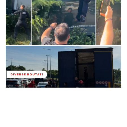
DIVERSE NOUTATI
Facebook
Twitter
Pinterest
W