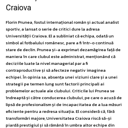
Craiova
Florin Prunea, fostul internațional român și actual analist
sportiv, a lansat o serie de critici dure la adresa
Universității Craiova. El a subliniat că echipa, odată un
simbol al fotbalului românesc, pare a fi într-o continuă
stare de declin. Prunea și-a exprimat dezamăgirea față de
maniera în care clubul este administrat, menționând că
deciziile luate la nivel managerial par a fi
contraproductive și să afecteze negativ imaginea
echipei. În opinia sa, absența unei viziuni clare și a unei
strategii pe termen lung sunt factorii principali ai
problemelor actuale ale clubului. Criticile lui Prunea se
îndreaptă și către conducerea clubului, pe care o acuză de
lipsă de profesionalism și de incapacitatea de a lua măsuri
eficiente pentru a redresa situația. El consideră că, fără
transformări majore, Universitatea Craiova riscă să-și
piardă prestigiul și să rămână în umbra altor echipe din