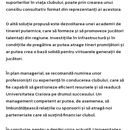
suporterilor în viața clubului, poate prin crearea unui
consiliu consultativ format din reprezentanți ai acestora.
O altă soluție propusă este dezvoltarea unei academii de
tineret puternice, care să formeze și să promoveze jucători
talentați din regiune. Investițiile în infrastructură și în
condițiile de pregătire ar putea atrage tineri promițători și
ar putea crea o bază solidă pentru viitoarele generații de
jucători.
În plan managerial, se recomandă numirea unor
profesioniști cu experiență în conducerea clubului, care să
fie capabili să gestioneze eficient resursele și să readucă
Universitatea Craiova pe drumul succesului. Un
management competent ar putea, de asemenea, să
îmbunătățească relațiile cu sponsorii și să atragă noi
parteneriate care să susțină financiar clubul.
În concluzie, pentru a depăși criza actuală, Universitatea