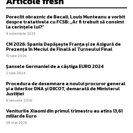
Articole fresh
Poreclit obraznic de Becali, Louis Munteanu a vorbit
despre tratativele cu FCSB: „Ar fi trebuit să consimt
la cerințele lui?”
9 noiembrie 2025
CM 2026: Spania Depășește Franța și se Asigură de
Prezența în Meciul de Finală al Turneului Final
15 iulie 2026
Șansele Germaniei de a câștiga EURO 2024
2 iulie 2024
Procedura de desemnare a noului procuror general
și a liderilor DNA și DIICOT, demarată de Ministerul
Justiției
8 ianuarie 2026
Veniturile Xiaomi din primul trimestru au atins 13,61
miliarde Euro
28 mai 2025