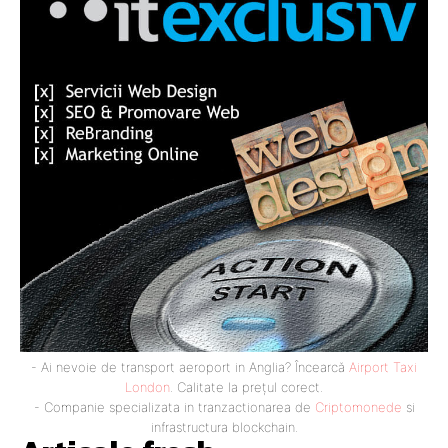
- Ai nevoie de transport aeroport in Anglia? Încearcă
Airport Taxi
London
. Calitate la prețul corect.
- Companie specializata in tranzactionarea de
Criptomonede
si
infrastructura blockchain.