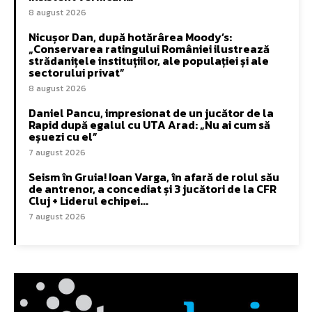
8 august 2026
Nicușor Dan, după hotărârea Moody’s:
„Conservarea ratingului României ilustrează
strădanițele instituțiilor, ale populației și ale
sectorului privat”
8 august 2026
Daniel Pancu, impresionat de un jucător de la
Rapid după egalul cu UTA Arad: „Nu ai cum să
eșuezi cu el”
7 august 2026
Seism în Gruia! Ioan Varga, în afară de rolul său
de antrenor, a concediat și 3 jucători de la CFR
Cluj + Liderul echipei...
7 august 2026