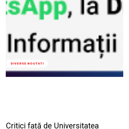
DIVERSE NOUTATI
Facebook
Twitter
Pinterest
W
Critici față de Universitatea