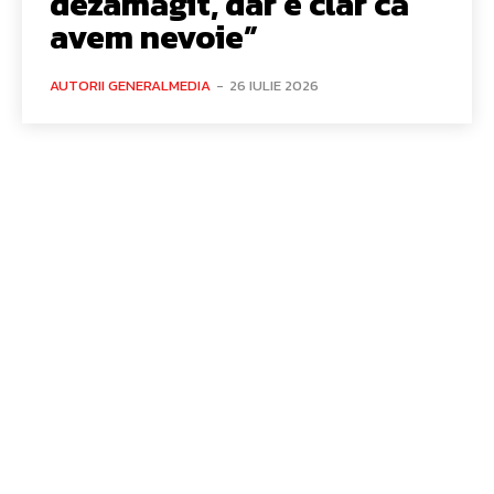
dezamăgit, dar e clar că
avem nevoie”
AUTORII GENERALMEDIA
-
26 IULIE 2026
Bun venit GeneralMedia.ro
GeneralMedia.ro un site de știri / blog de noutăți, dedicat
diseminării de informații și actualități. Acesta oferă articole,
reportaje și analize pe teme diverse, de la evenimente curente
la subiecte specifice de interes. Este un spațiu digital pentru
informare și educație. Contactati-ne oricand la adresa:
contact@generalmedia.ro