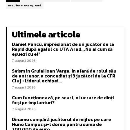
mediere europenă
Ultimele articole
Daniel Pancu, impresionat de un jucător de la
Rapid după egalul cu UTA Arad: „Nu ai cum să
eșuezi cu el”
7 august 2026
Seism în Gruia! Ioan Varga, în afară de rolul său
de antrenor, a concediat și 3 jucători de la CFR
Cluj + Liderul echipei...
7 august 2026
Cum funcționează, pe scurt, o lucrare de dinți
ficși pe implanturi?
7 august 2026
Dinamo cumpără jucătorul de mijloc pe care
Nuno Campos și-l dorea pentru suma de
200.000 de euro