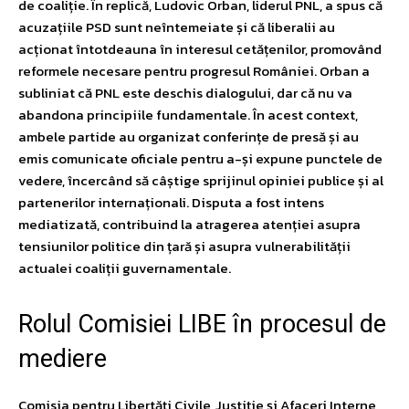
de coaliție. În replică, Ludovic Orban, liderul PNL, a spus că
acuzațiile PSD sunt neîntemeiate și că liberalii au
acționat întotdeauna în interesul cetățenilor, promovând
reformele necesare pentru progresul României. Orban a
subliniat că PNL este deschis dialogului, dar că nu va
abandona principiile fundamentale. În acest context,
ambele partide au organizat conferințe de presă și au
emis comunicate oficiale pentru a-și expune punctele de
vedere, încercând să câștige sprijinul opiniei publice și al
partenerilor internaționali. Disputa a fost intens
mediatizată, contribuind la atragerea atenției asupra
tensiunilor politice din țară și asupra vulnerabilității
actualei coaliții guvernamentale.
Rolul Comisiei LIBE în procesul de
mediere
Comisia pentru Libertăți Civile, Justiție și Afaceri Interne