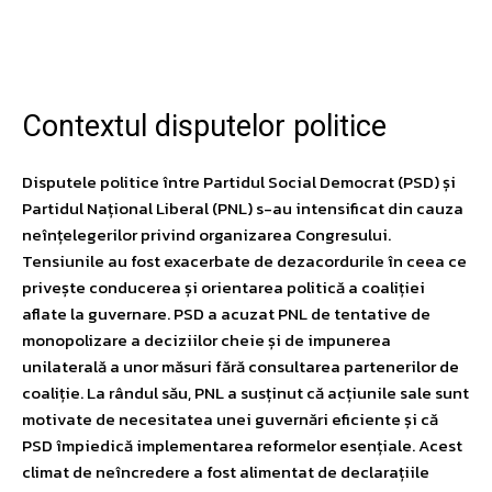
Facebook
Twitter
Pinterest
W
Contextul disputelor politice
Disputele politice între Partidul Social Democrat (PSD) și
Partidul Național Liberal (PNL) s-au intensificat din cauza
neînțelegerilor privind organizarea Congresului.
Tensiunile au fost exacerbate de dezacordurile în ceea ce
privește conducerea și orientarea politică a coaliției
aflate la guvernare. PSD a acuzat PNL de tentative de
monopolizare a deciziilor cheie și de impunerea
unilaterală a unor măsuri fără consultarea partenerilor de
coaliție. La rândul său, PNL a susținut că acțiunile sale sunt
motivate de necesitatea unei guvernări eficiente și că
PSD împiedică implementarea reformelor esențiale. Acest
climat de neîncredere a fost alimentat de declarațiile