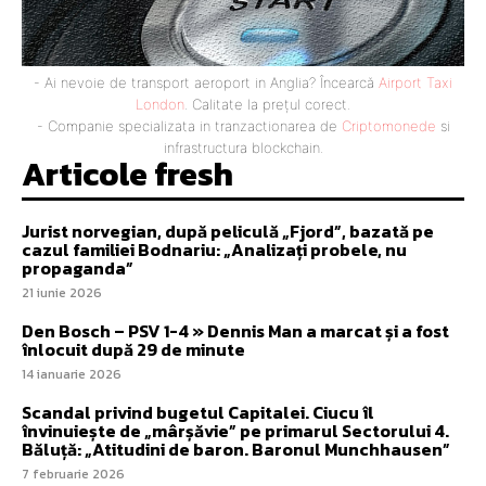
- Ai nevoie de transport aeroport in Anglia? Încearcă
Airport Taxi
London
. Calitate la prețul corect.
- Companie specializata in tranzactionarea de
Criptomonede
si
infrastructura blockchain.
Articole fresh
Jurist norvegian, după peliculă „Fjord”, bazată pe
cazul familiei Bodnariu: „Analizați probele, nu
propaganda”
21 iunie 2026
Den Bosch – PSV 1-4 » Dennis Man a marcat și a fost
înlocuit după 29 de minute
14 ianuarie 2026
Scandal privind bugetul Capitalei. Ciucu îl
învinuiește de „mârșăvie” pe primarul Sectorului 4.
Băluță: „Atitudini de baron. Baronul Munchhausen”
7 februarie 2026