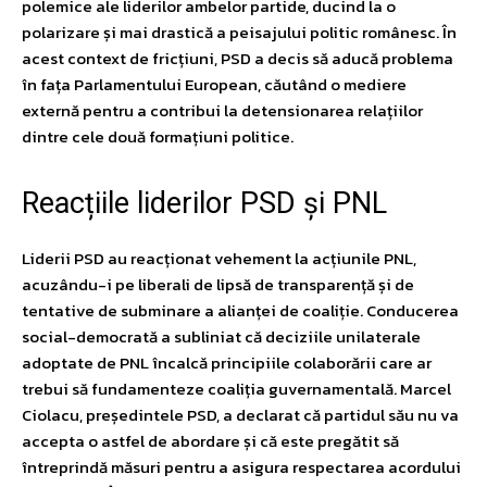
polemice ale liderilor ambelor partide, ducind la o
polarizare și mai drastică a peisajului politic românesc. În
acest context de fricțiuni, PSD a decis să aducă problema
în fața Parlamentului European, căutând o mediere
externă pentru a contribui la detensionarea relațiilor
dintre cele două formațiuni politice.
Reacțiile liderilor PSD și PNL
Liderii PSD au reacționat vehement la acțiunile PNL,
acuzându-i pe liberali de lipsă de transparență și de
tentative de subminare a alianței de coaliție. Conducerea
social-democrată a subliniat că deciziile unilaterale
adoptate de PNL încalcă principiile colaborării care ar
trebui să fundamenteze coaliția guvernamentală. Marcel
Ciolacu, președintele PSD, a declarat că partidul său nu va
accepta o astfel de abordare și că este pregătit să
întreprindă măsuri pentru a asigura respectarea acordului