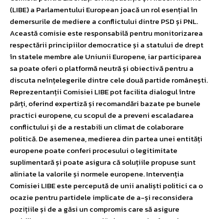
(LIBE) a Parlamentului European joacă un rol esențial în
demersurile de mediere a conflictului dintre PSD și PNL.
Această comisie este responsabilă pentru monitorizarea
respectării principiilor democratice și a statului de drept
în statele membre ale Uniunii Europene, iar participarea
sa poate oferi o platformă neutră și obiectivă pentru a
discuta neînțelegerile dintre cele două partide românești.
Reprezentanții Comisiei LIBE pot facilita dialogul între
părți, oferind expertiză și recomandări bazate pe bunele
practici europene, cu scopul de a preveni escaladarea
conflictului și de a restabili un climat de colaborare
politică. De asemenea, medierea din partea unei entități
europene poate conferi procesului o legitimitate
suplimentară și poate asigura că soluțiile propuse sunt
aliniate la valorile și normele europene. Intervenția
Comisiei LIBE este percepută de unii analiști politici ca o
ocazie pentru partidele implicate de a-și reconsidera
pozițiile și de a găsi un compromis care să asigure