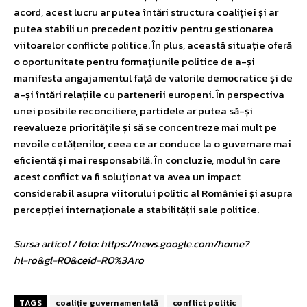
acord, acest lucru ar putea întări structura coaliției și ar
putea stabili un precedent pozitiv pentru gestionarea
viitoarelor conflicte politice. În plus, această situație oferă
o oportunitate pentru formațiunile politice de a-și
manifesta angajamentul față de valorile democratice și de
a-și întări relațiile cu partenerii europeni. În perspectiva
unei posibile reconciliere, partidele ar putea să-și
reevalueze prioritățile și să se concentreze mai mult pe
nevoile cetățenilor, ceea ce ar conduce la o guvernare mai
eficientă și mai responsabilă. În concluzie, modul în care
acest conflict va fi soluționat va avea un impact
considerabil asupra viitorului politic al României și asupra
percepției internaționale a stabilității sale politice.
Sursa articol / foto: https://news.google.com/home?
hl=ro&gl=RO&ceid=RO%3Aro
TAGS
coaliție guvernamentală
conflict politic