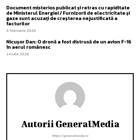
Document misterios publicat și retras cu rapiditate
de Ministerul Energiei / Furnizorii de electricitate și
gaze sunt acuzați de creșterea nejustificată a
facturilor
4 februarie 2026
Nicușor Dan: O dronă a fost distrusă de un avion F-16
în aerul românesc
24 iulie 2026
Autorii GeneralMedia
https://generalmedia.ro