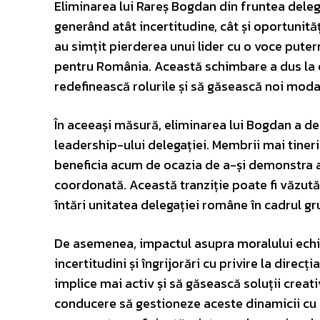
Eliminarea lui Rareș Bogdan din fruntea deleg
generând atât incertitudine, cât și oportunităț
au simțit pierderea unui lider cu o voce pute
pentru România. Această schimbare a dus la o 
redefinească rolurile și să găsească noi modal
În aceeași măsură, eliminarea lui Bogdan a des
leadership-ului delegației. Membrii mai tineri
beneficia acum de ocazia de a-și demonstra abi
coordonată. Această tranziție poate fi văzută
întări unitatea delegației române în cadrul gr
De asemenea, impactul asupra moralului echipe
incertitudini și îngrijorări cu privire la dire
implice mai activ și să găsească soluții creat
conducere să gestioneze aceste dinamicii cu a