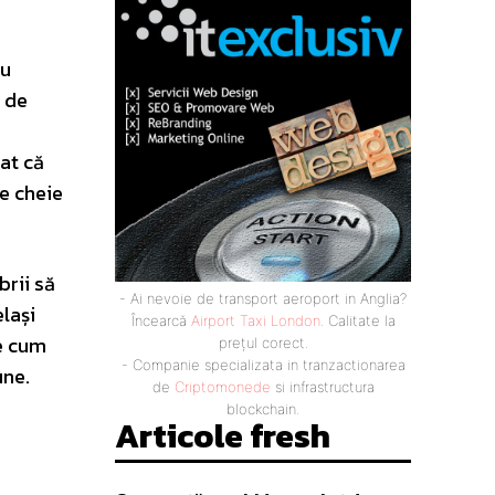
cu
l de
iat că
e cheie
brii să
- Ai nevoie de transport aeroport in Anglia?
elași
Încearcă
Airport Taxi London
. Calitate la
re cum
prețul corect.
- Companie specializata in tranzactionarea
une.
de
Criptomonede
si infrastructura
blockchain.
Articole fresh