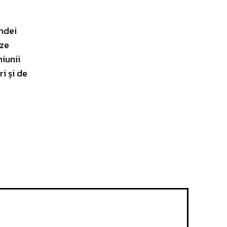
ndei
eze
iunii
i și de