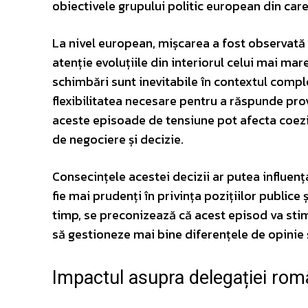
obiectivele grupului politic european din care
La nivel european, mișcarea a fost observată c
atenție evoluțiile din interiorul celui mai mar
schimbări sunt inevitabile în contextul complex
flexibilitatea necesare pentru a răspunde provo
aceste episoade de tensiune pot afecta coeziu
de negociere și decizie.
Consecințele acestei decizii ar putea influenț
fie mai prudenți în privința pozițiilor publice 
timp, se preconizează că acest episod va stim
să gestioneze mai bine diferențele de opinie 
Impactul asupra delegației ro