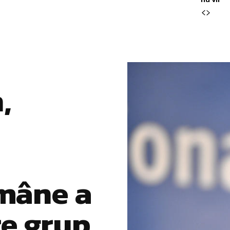
,
omâne a
re grup