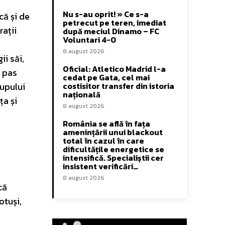
Nu s-au oprit! » Ce s-a
că și de
petrecut pe teren, imediat
rații
după meciul Dinamo – FC
Voluntari 4-0
8 august 2026
ii săi,
Oficial: Atletico Madrid l-a
n pas
cedat pe Gata, cel mai
rupului
costisitor transfer din istoria
națională
ța și
8 august 2026
România se află în fața
amenințării unui blackout
total în cazul în care
dificultățile energetice se
intensifică. Specialiștii cer
insistent verificări…
8 august 2026
că
otuși,