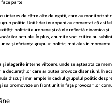
 face parte.
u interes de către alte delegații, care au monitorizat 
e grup politic. Unii lideri europeni au comentat că astfe
ității politicii europene și că ele reflectă dinamica și
cărilor actuale. În plus, anumite voci critice au sublin
nea și eficiența grupului politic, mai ales în momentel
a și alegerile interne viitoare, unde se așteaptă ca mem
și a declarațiilor care ar putea provoca disensiuni. În ac
ula discuții mai ample în cadrul grupului politic desp
și să promoveze un front unit în fața provocărilor com
mâne