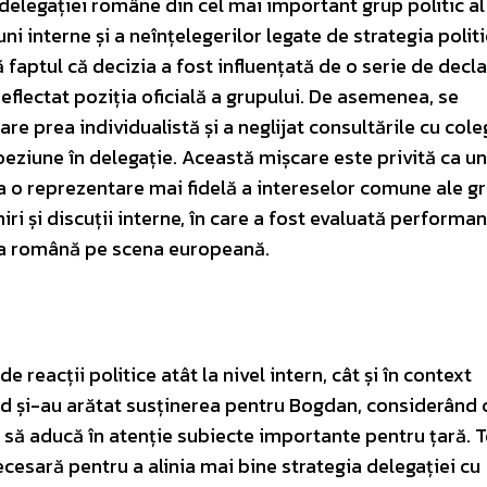
elegației române din cel mai important grup politic al
 interne și a neînțelegerilor legate de strategia politi
faptul că decizia a fost influențată de o serie de decla
eflectat poziția oficială a grupului. De asemenea, se
 prea individualistă și a neglijat consultările cu coleg
coeziune în delegație. Această mișcare este privită ca u
ra o reprezentare mai fidelă a intereselor comune ale g
niri și discuții interne, în care a fost evaluată performan
ția română pe scena europeană.
 reacții politice atât la nivel intern, cât și în context
id și-au arătat susținerea pentru Bogdan, considerând 
il să aducă în atenție subiecte importante pentru țară. T
ecesară pentru a alinia mai bine strategia delegației cu