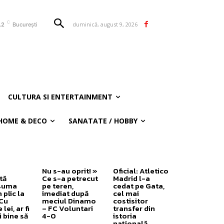
C
duminică, august 9, 2026
.2
București
CULTURA SI ENTERTAINMENT
HOME & DECO
SANATATE / HOBBY
Nu s-au oprit! »
Oficial: Atletico
tă
Ce s-a petrecut
Madrid l-a
 suma
pe teren,
cedat pe Gata,
 plic la
imediat după
cel mai
„Cu
meciul Dinamo
costisitor
lei, ar fi
– FC Voluntari
transfer din
 bine să
4-0
istoria
națională