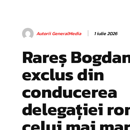
1 iulie 2026
Autorii GeneralMedia
Rareș Bogdan
exclus din
conducerea
delegației r
celui mai ma