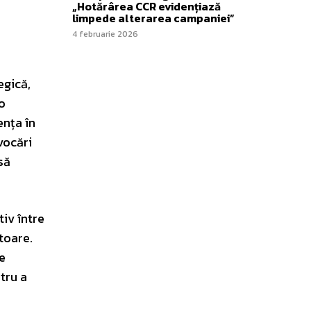
„Hotărârea CCR evidențiază
limpede alterarea campaniei”
4 februarie 2026
egică,
o
ența în
vocări
să
tiv între
toare.
ne
tru a