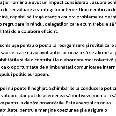
ației române a avut un impact considerabil asupra echi
i de reevaluare a strategiilor interne. Unii membri ai de
rnică, capabil să tragă atenția asupra problemelor de in
regrupare în rândul delegaților, care acum trebuie să î
ități de a colabora eficient.
chis ușa pentru o posibilă reorganizare și revitalizare 
 sau cei care nu au avut anterior ocazia să se afirme ar
litățile și de a contribui la o abordare mai colectivă 
 ca o oportunitate de a îmbunătăți comunicarea internă
upului politic european.
i nu poate fi neglijat. Schimbările la conducere pot c
cția viitoare, dar pot de asemenea să motiveze membrii s
ive pentru a depăși provocările. Este esențial ca noua
bilitate, pentru a menține coeziunea și a asigura o