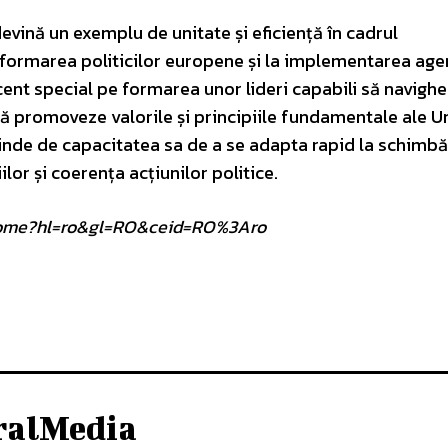
devină un exemplu de unitate și eficiență în cadrul
 formarea politicilor europene și la implementarea age
cent special pe formarea unor lideri capabili să navigh
să promoveze valorile și principiile fundamentale ale Un
pinde de capacitatea sa de a se adapta rapid la schimbăr
lor și coerența acțiunilor politice.
om/home?hl=ro&gl=RO&ceid=RO%3Aro
ralMedia