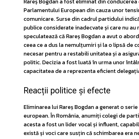
Rareș Bogdan a fost eliminat din conducerea d
Parlamentului European din cauza unor tensiuni
comunicare. Surse din cadrul partidului indică 
publice considerate inadecvate și care nu au r
speculatează că Rareș Bogdan a avut o abordare
ceea ce a dus la nemulțumiri și la o lipsă de 
necesar pentru a restabili unitatea și a asigu
politic. Decizia a fost luată în urma unor întâl
capacitatea de a reprezenta eficient delega
Reacții politice și efecte
Eliminarea lui Rareș Bogdan a generat o serie de
european. În România, anumiți colegi de part
acesta a fost un lider vocal și influent, capab
există și voci care susțin că schimbarea era n