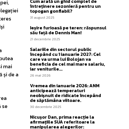
Cum arată un ghid complet de
pei,
întreținere sezonieră pentru un
legației
topogan gonflabil?
teres
31 august 2025
și
Ieșire furioasă pe teren: răspunsul
său față de Dennis Man!
21 decembrie 2025
Salariile din sectorul public
a
începând cu 1 ianuarie 2027: Cel
 putea
care va urma lui Bolojan va
beneficia de cel mai mare salariu,
și mai
iar veniturile...
 și de a
26 mai 2026
Vremea din ianuarie 2026: ANM
anticipează temperaturi
neobișnuit de ridicate începând
rea
de săptămâna viitoare.
ă se
30 decembrie 2025
Nicușor Dan, prima reacție la
afirmațiile SUA referitoare la
manipularea alegerilor: