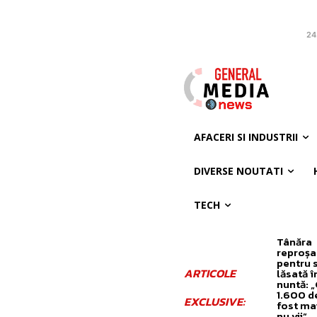
24
AFACERI SI INDUSTRII
DIVERSE NOUTATI
TECH
Tânăra
reproșa
pentru
ARTICOLE
lăsată în
nuntă: 
1.600 de 
EXCLUSIVE:
fost mai
nu vii”