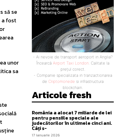
s să se
 a fost
lor
rearea
- Ai nevoie de transport aeroport in Anglia?
rea unor
Încearcă
Airport Taxi London
. Calitate la
prețul corect.
itica sa
- Companie specializata in tranzactionarea
de
Criptomonede
si infrastructura
blockchain.
Articole fresh
ste
România a alocat 7 miliarde de lei
socială
pentru pensiile speciale ale
t
judecătorilor în ultimele cinci ani.
Câți s-
usține
17 ianuarie 2026