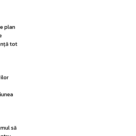
Pe plan
e
ință tot
ilor
niunea
imul să