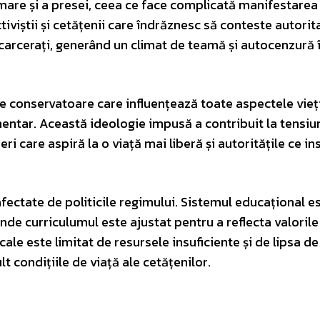
imare și a presei, ceea ce face complicată manifestarea
 activiștii și cetățenii care îndrăznesc să conteste autori
ncarcerați, generând un climat de teamă și autocenzură 
e conservatoare care influențează toate aspectele vieți
entar. Această ideologie impusă a contribuit la tensiun
eri care aspiră la o viață mai liberă și autoritățile ce in
fectate de politicile regimului. Sistemul educațional e
de curriculumul este ajustat pentru a reflecta valorile 
cale este limitat de resursele insuficiente și de lipsa de
lt condițiile de viață ale cetățenilor.