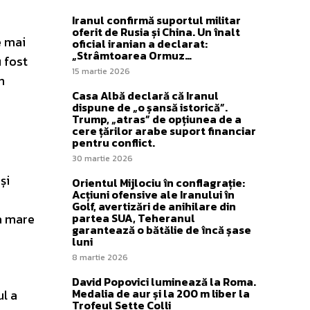
Iranul confirmă suportul militar
oferit de Rusia și China. Un înalt
e mai
oficial iranian a declarat:
„Strâmtoarea Ormuz…
u fost
15 martie 2026
n
Casa Albă declară că Iranul
dispune de „o șansă istorică”.
Trump, „atras” de opțiunea de a
cere țărilor arabe suport financiar
pentru conflict.
30 martie 2026
și
Orientul Mijlociu în conflagrație:
Acțiuni ofensive ale Iranului în
Golf, avertizări de anihilare din
ia mare
partea SUA, Teheranul
garantează o bătălie de încă șase
luni
8 martie 2026
David Popovici luminează la Roma.
Medalia de aur și la 200 m liber la
ul a
Trofeul Sette Colli