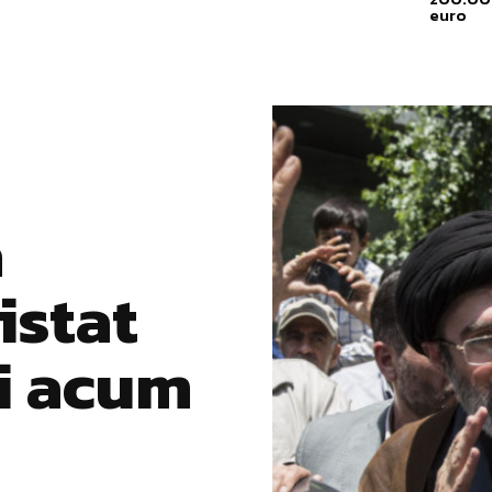
euro
a
istat
și acum