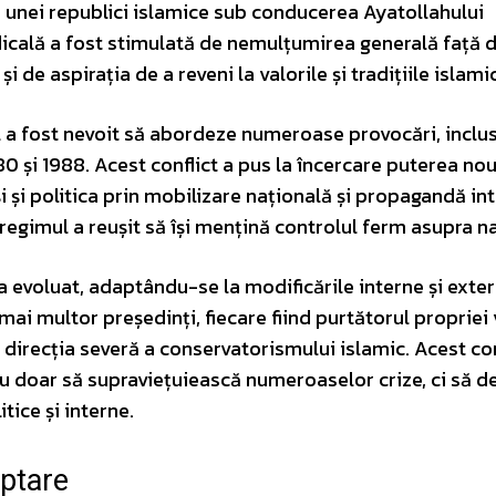
 unei republici islamice sub conducerea Ayatollahului
icală a fost stimulată de nemulțumirea generală față 
i de aspirația de a reveni la valorile și tradițiile islami
l a fost nevoit să abordeze numeroase provocări, inclu
80 și 1988. Acest conflict a pus la încercare puterea nou
oși și politica prin mobilizare națională și propagandă int
egimul a reușit să își mențină controlul ferm asupra na
a evoluat, adaptându-se la modificările interne și exter
ai multor președinți, fiecare fiind purtătorul propriei 
la direcția severă a conservatorismului islamic. Acest c
u doar să supraviețuiească numeroaselor crize, ci să d
ice și interne.
aptare