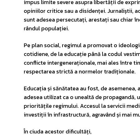
impus limite severe asupra libertății de expr
opiniilor critice sau a disidenței. Jurnaliștii,
sunt adesea persecutați, arestați sau chiar î
rândul populației.
Pe plan social, regimul a promovat o ideologi
cotidiene, de la educație până la codul vestim
conflicte intergeneraționale, mai ales între tin
respectarea strictă a normelor tradiționale.
Educația și sănătatea au fost, de asemenea, a
adesea utilizat ca o unealtă de propagandă, un
prioritățile regimului. Accesul la servicii medi
investiții în infrastructură, agravând și mai mu
În ciuda acestor dificultăți,