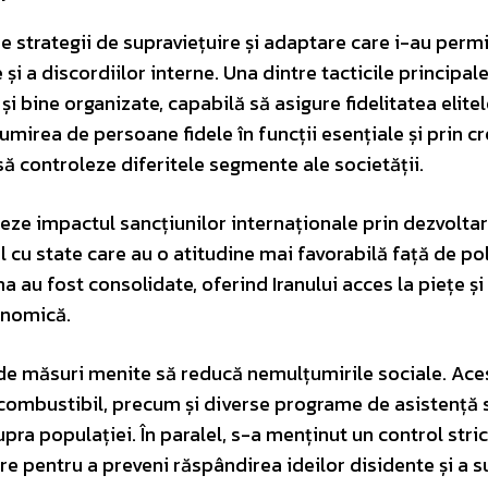
e strategii de supraviețuire și adaptare care i-au permi
și a discordiilor interne. Una dintre tacticile principale
și bine organizate, capabilă să asigure fidelitatea elite
 numirea de persoane fidele în funcții esențiale și prin c
 să controleze diferitele segmente ale societății.
eze impactul sancțiunilor internaționale prin dezvolta
 cu state care au o atitudine mai favorabilă față de pol
ina au fost consolidate, oferind Iranului acces la piețe și
onomică.
 de măsuri menite să reducă nemulțumirile sociale. Ace
 combustibil, precum și diverse programe de asistență 
a populației. În paralel, s-a menținut un control stric
 pentru a preveni răspândirea ideilor disidente și a s