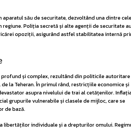
n aparatul său de securitate, dezvoltând una dintre cel
regiune. Poliția secretă și alte agenții de securitate a
cărei opoziții, asigurând astfel stabilitatea internă pri
e
 profund și complex, rezultând din politicile autoritare 
e la Teheran. În primul rând, restricțiile economice și
vastator asupra nivelului de trai al cetățenilor. Inflaț
ial grupurile vulnerabile și clasele de mijloc, care se
or de bază.
 libertăților individuale și a drepturilor omului. Regim