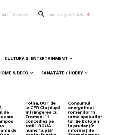
C
vineri, august 7, 2026
34.1
București
CULTURA SI ENTERTAINMENT
HOME & DECO
SANATATE / HOBBY
Folha, OUT de
Consumul
ă
la CFR Cluj după
energetic al
ul de
înfrângerea cu
românilor în
pe care
Tromsø! ”Îi
urma apelurilor
ampos
concediez pe
lui Ilie Bolojan
ea
toți!”. DOUĂ
la prudență:
suma de
nume ”luptă”
informațiile
0 de
pentru funcția
Transelectrica