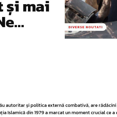
 și mai
„Ne…
DIVERSE NOUTATI
Pinterest
WhatsApp
ău autoritar și politica externă combativă, are rădăcini
uția Islamică din 1979 a marcat un moment crucial ce a 