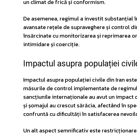
un climat de frică și conformism.
De asemenea, regimul a investit substanțial î
avansate rețele de supraveghere și control din 
însărcinate cu monitorizarea și reprimarea ori
intimidare și coerciție.
Impactul asupra populației civil
Impactul asupra populației civile din Iran este
măsurile de control implementate de regimul d
sancțiunile internaționale au avut un impact de
și șomajul au crescut sărăcia, afectând în spec
confruntă cu dificultăți în satisfacerea nevoil
Un alt aspect semnificativ este restricționarea