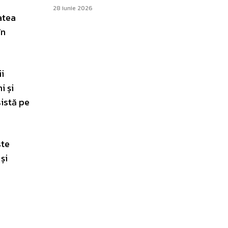
28 iunie 2026
tatea
în
i
i și
sistă pe
ste
și