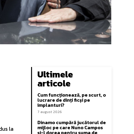
Ultimele
articole
Cum funcționează, pe scurt, o
lucrare de dinți ficși pe
implanturi?
7 august 2026
Dinamo cumpără jucătorul de
mijloc pe care Nuno Campos
dus la
și-l dorea pentru suma de