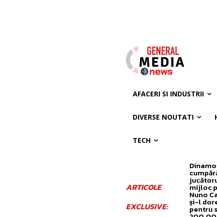
AFACERI SI INDUSTRII
DIVERSE NOUTATI
TECH
Dinamo
cumpăr
jucător
ARTICOLE
mijloc 
Nuno C
și-l dor
EXCLUSIVE:
pentru 
200.00