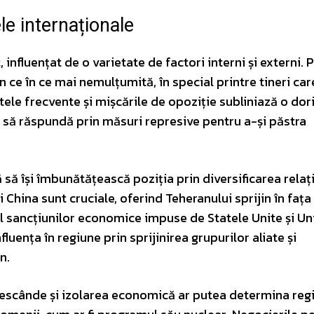
le internaționale
 influențat de o varietate de factori interni și externi. 
n ce în ce mai nemulțumită, în special printre tineri car
ele frecvente și mișcările de opoziție subliniază o dor
să răspundă prin măsuri represive pentru a-și păstra
 să își îmbunătățească poziția prin diversificarea relați
 China sunt cruciale, oferind Teheranului sprijin în fața
tul sancțiunilor economice impuse de Statele Unite și U
fluența în regiune prin sprijinirea grupurilor aliate și
n.
crescânde și izolarea economică ar putea determina reg