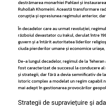
destrămarea monarhiei Pahlavi și instaurarea
Ruhollah Khomeini. Această transformare rad
corupția și opresiunea regimului anterior, dar ș
În decadelor care au urmat revoluției, regimu
războiul devastator cu Irakul, derulat între 19
guvern și a întărit autoritatea liderilor religi
ciuda pierderilor umane și economice uriașe, r
De-a lungul decadelor, regimul de la Teheran 
fost caracterizat de succesul la conducere al m
și strategii, dar fără a devia semnificativ de 
istoric complex a modelat un regim capabil n
mai adept în gestionarea provocărilor geopolit
Strategii de supraviețuire și ad