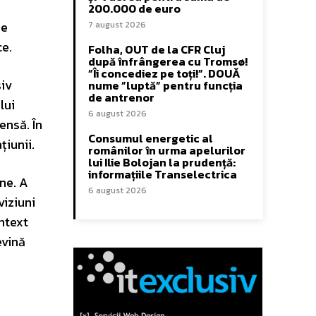
200.000 de euro
de
7 august 2026
ce.
Folha, OUT de la CFR Cluj
după înfrângerea cu Tromsø!
”Îi concediez pe toți!”. DOUĂ
siv
nume ”luptă” pentru funcția
de antrenor
lui
6 august 2026
ensă. În
Consumul energetic al
țiunii.
românilor în urma apelurilor
lui Ilie Bolojan la prudență:
informațiile Transelectrica
ne. A
6 august 2026
viziuni
ontext
evină