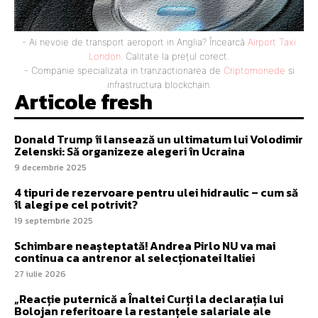
- Ai nevoie de transport aeroport in Anglia? Încearcă
Airport Taxi
London
. Calitate la prețul corect.
- Companie specializata in tranzactionarea de
Criptomonede
si
infrastructura blockchain.
Articole fresh
Donald Trump îi lansează un ultimatum lui Volodimir
Zelenski: Să organizeze alegeri în Ucraina
9 decembrie 2025
4 tipuri de rezervoare pentru ulei hidraulic – cum să
îl alegi pe cel potrivit?
19 septembrie 2025
Schimbare neașteptată! Andrea Pirlo NU va mai
continua ca antrenor al selecționatei Italiei
27 iulie 2026
„Reacție puternică a Înaltei Curți la declarația lui
Bolojan referitoare la restanțele salariale ale