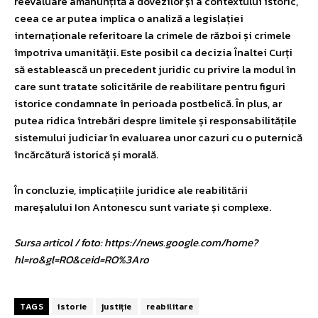
reevaluare amănunțită a dovezilor și a contextului istoric,
ceea ce ar putea implica o analiză a legislației
internaționale referitoare la crimele de război și crimele
împotriva umanității. Este posibil ca decizia Înaltei Curți
să establească un precedent juridic cu privire la modul în
care sunt tratate solicitările de reabilitare pentru figuri
istorice condamnate în perioada postbelică. În plus, ar
putea ridica întrebări despre limitele și responsabilitățile
sistemului judiciar în evaluarea unor cazuri cu o puternică
încărcătură istorică și morală.
În concluzie, implicațiile juridice ale reabilitării
mareșalului Ion Antonescu sunt variate și complexe.
Sursa articol / foto: https://news.google.com/home?
hl=ro&gl=RO&ceid=RO%3Aro
TAGS
istorie
justiție
reabilitare