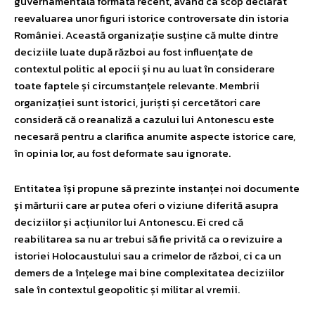
guvernamentală formată recent, având ca scop declarat
reevaluarea unor figuri istorice controversate din istoria
României. Această organizație susține că multe dintre
deciziile luate după război au fost influențate de
contextul politic al epocii și nu au luat în considerare
toate faptele și circumstanțele relevante. Membrii
organizației sunt istorici, juriști și cercetători care
consideră că o reanaliză a cazului lui Antonescu este
necesară pentru a clarifica anumite aspecte istorice care,
în opinia lor, au fost deformate sau ignorate.
Entitatea își propune să prezinte instanței noi documente
și mărturii care ar putea oferi o viziune diferită asupra
deciziilor și acțiunilor lui Antonescu. Ei cred că
reabilitarea sa nu ar trebui să fie privită ca o revizuire a
istoriei Holocaustului sau a crimelor de război, ci ca un
demers de a înțelege mai bine complexitatea deciziilor
sale în contextul geopolitic și militar al vremii.