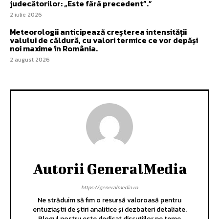
judecătorilor: „Este fără precedent”.”
2 iulie 2026
Meteorologii anticipează creșterea intensității
valului de căldură, cu valori termice ce vor depăși
noi maxime în România.
2 august 2026
Autorii GeneralMedia
https://generalmedia.ro
Ne străduim să fim o resursă valoroasă pentru
entuziaștii de știri analitice și dezbateri detaliate.
Blogul nostru este dedicat discuțiilor pe teme