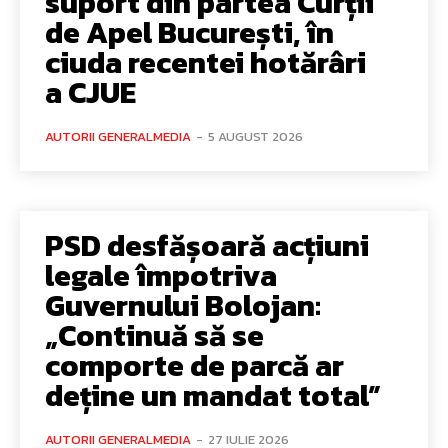
suport din partea Curții
de Apel București, în
ciuda recentei hotărâri
a CJUE
AUTORII GENERALMEDIA
-
5 AUGUST 2026
PSD desfășoară acțiuni
legale împotriva
Guvernului Bolojan:
„Continuă să se
comporte de parcă ar
deține un mandat total”
AUTORII GENERALMEDIA
-
27 IULIE 2026