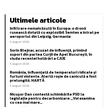
Ultimele articole
Infiltrare nemaivăzută în Europa: o dronă
rusească dotată cu explozibil Semtex a intrat pe
aeroportul din Leipzig, Germania
5 august 2026
Sorin Blejnar, acuzat de influență, primind
suport din partea Curții de Apel București, în
ciuda recentei hotărâri a CJUE
5 august 2026
România, influențată de temperaturi ridicate și
furtuni violente. Alertă roșie de caniculă a fost
prelungită. HARTĂ
5 august 2026
Nicușor Dan contestă schimbările PSD la
legislația pentru decarbonizare: „Voi examina
cu cea mai mare…