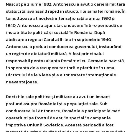
Născut pe 2 iunie 1882, Antonescu a avut o carieră militară
strălucită, avansând rapid în structurile armatei române. În
tumultuoasa atmosferă internațională a anilor 1930 și
1940, Antonescu a ajuns la conducere într-o perioadă de
instabilitate politică și socială în România. După
abdicarea regelui Carol al II-lea în septembrie 1940,
Antonescu a preluat conducerea guvernului, instaurând
un regim de dictatură militară. A fost principalul
responsabil pentru alianța României cu Germania nazistă,
în speranța de a recupera teritoriile pierdute în urma
Dictatului de la Viena și a altor tratate internaționale
neavantajoase.
Deciziile sale politice și militare au avut un impact
profund asupra României și a populației sale. Sub
conducerea lui Antonescu, România a participat la mari
operațiuni pe frontul de est, în special în campania
împotriva Uniunii Sovietice. Această perioadă a fost
marcată de crime de război și de Holocaust, cu regimul său