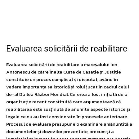
Facebook
Twitter
Pinterest
W
Evaluarea solicitării de reabilitare
Evaluarea solicitării de reabilitare a mareșalului Ion
Antonescu de către Înalta Curte de Casație și Justiție
constituie un proces complicat și disputat, având în
vedere importanța sa istorică și rolul jucat în cadrul celui
de-al Doilea Război Mondial. Cererea a fost inițiată de o
organizație recent constituită care argumentează că
reabilitarea este susținută de anumite aspecte istorice și
legale ce nu au fost considerate în procesele anterioare.
Procesul de evaluare presupune o examinare amănunțită a
documentelor și dovezilor prezentate, precum și a
legislației relevante în acest context. Instanța are datoria