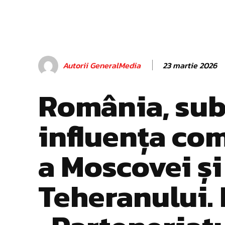
23 martie 2026
Autorii GeneralMedia
România, su
influența co
a Moscovei și
Teheranului. I