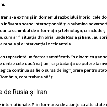
ni.
 Iran s-a extins și în domeniul războiului hibrid, cele d
u a influența scena internațională și a submina adversari
r la schimbul de informații și tehnologii, ci include și
cum ar fi situația din Siria, unde Rusia și Iranul au spri
 rebele și a intervenției occidentale.
 Iran reprezintă un factor semnificativ în dinamica geopo
e dintre cele două națiuni, ci și balanța de putere la niv
tegică continuă să fie o sursă de îngrijorare pentru stat
 România, care trebuie să își
te de Rusia și Iran
e internaționale. Prin formarea de alianțe cu alte state 