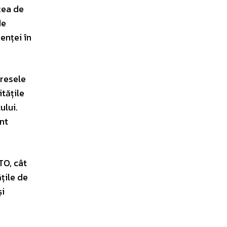
țea de
de
enței în
eresele
itățile
ului.
unt
TO, cât
țile de
și