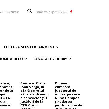
C
sâmbătă, august 8, 2026
5.5
București
CULTURA SI ENTERTAINMENT
HOME & DECO
SANATATE / HOBBY
Pancu,
Seism în Gruia!
Dinamo
onat de
Ioan Varga, în
cumpără
or de la
afară de rolul
jucătorul de
upă
său de antrenor,
mijloc pe care
cu UTA
a concediat și 3
Nuno Campos
u ai
jucători de la
și-l dorea
eșuezi
CFR Cluj +
pentru suma de
Liderul
200.000 de