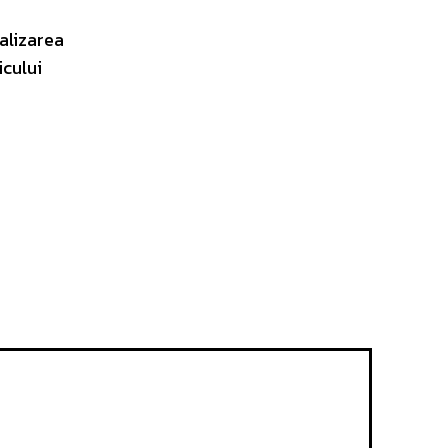
ralizarea
icului