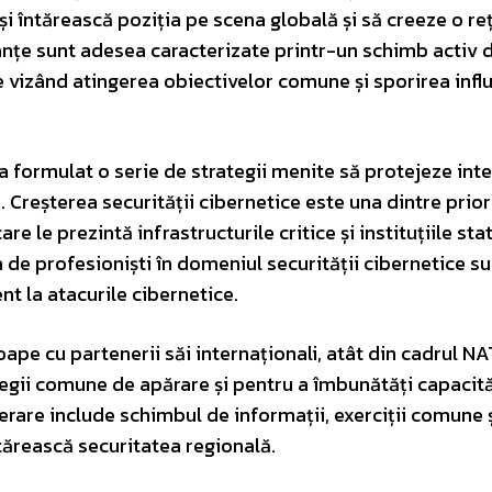
își întărească poziția pe scena globală și să creeze o re
ianțe sunt adesea caracterizate printr-un schimb activ 
e vizând atingerea obiectivelor comune și sporirea influ
 formulat o serie de strategii menite să protejeze int
 Creșterea securității cibernetice este una dintre prior
e le prezintă infrastructurile critice și instituțiile stat
a de profesioniști în domeniul securității cibernetice s
nt la atacurile cibernetice.
 cu partenerii săi internaționali, atât din cadrul NA
ategii comune de apărare și pentru a îmbunătăți capacită
erare include schimbul de informații, exerciții comune 
tărească securitatea regională.