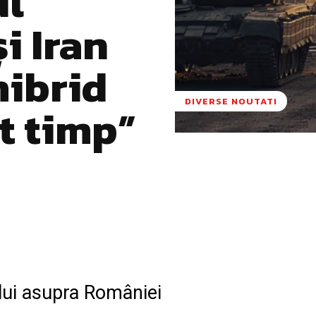
ul
i Iran
hibrid
DIVERSE NOUTATI
t timp”
Pinterest
WhatsApp
lui asupra României