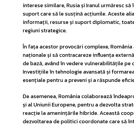
interese similare, Rusia și Iranul urmăresc să 
suport care să le susțină acțiunile. Aceste al
informații, resurse și suport diplomatic, toat
regiuni strategice.
În fața acestor provocări complexe, România a
naționale și să contracareze influența externă.
de bază, având în vedere vulnerabilitățile pe car
Investițiile în tehnologie avansată și formare
esențiale pentru a preveni și a răspunde eficie
De asemenea, România colaborează îndeaproape
și al Uniunii Europene, pentru a dezvolta str
reacție la amenințările hibride. Această coop
dezvoltarea de politici coordonate care să în