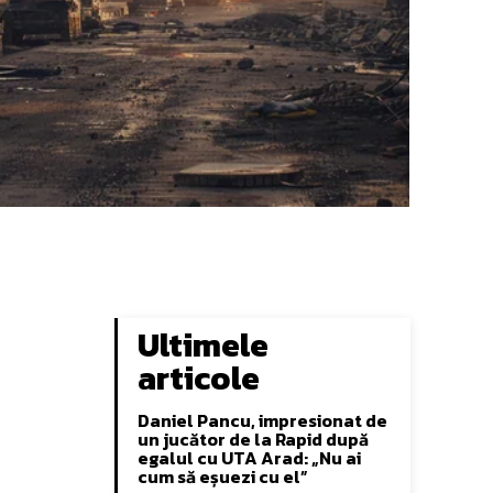
Ultimele
articole
Daniel Pancu, impresionat de
un jucător de la Rapid după
egalul cu UTA Arad: „Nu ai
cum să eșuezi cu el”