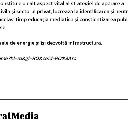
stituie un alt aspect vital al strategiei de apărare a
lă și sectorul privat, lucrează la identificarea și neut
elași timp educația mediatică și conștientizarea publ
lse.
ele de energie și își dezvoltă infrastructura.
om/home?hl=ro&gl=RO&ceid=RO%3Aro
ralMedia