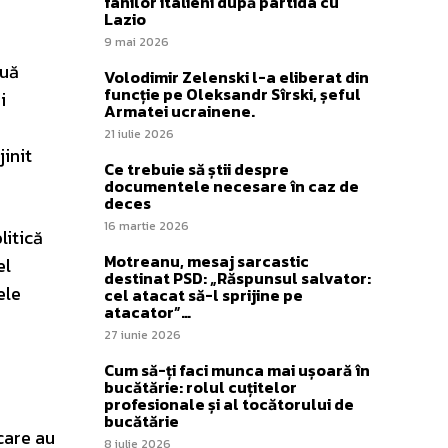
fanilor italieni după partida cu
Lazio
9 mai 2026
ouă
Volodimir Zelenski l-a eliberat din
funcție pe Oleksandr Sîrski, șeful
i
Armatei ucrainene.
21 iulie 2026
jinit
Ce trebuie să știi despre
documentele necesare în caz de
deces
16 martie 2026
litică
Motreanu, mesaj sarcastic
el
destinat PSD: „Răspunsul salvator:
ele
cel atacat să-l sprijine pe
atacator”…
27 iunie 2026
Cum să-ți faci munca mai ușoară în
bucătărie: rolul cuțitelor
profesionale și al tocătorului de
bucătărie
care au
8 iulie 2026