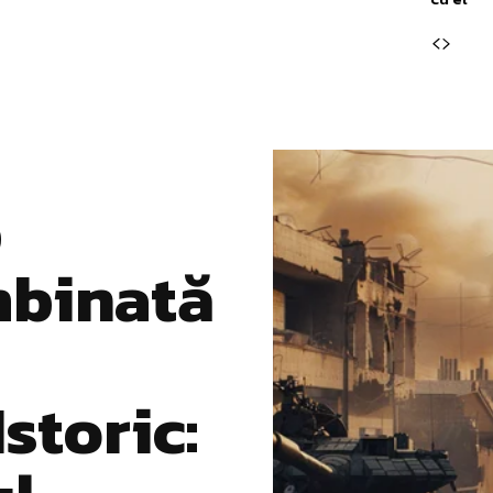
b
mbinată
storic: