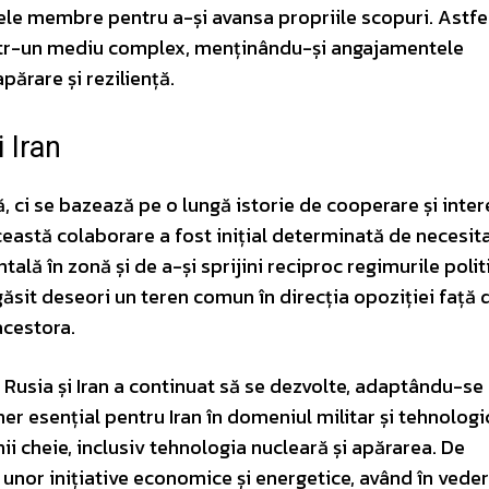
tele membre pentru a-și avansa propriile scopuri. Astfel
ntr-un mediu complex, menținându-și angajamentele
părare și reziliență.
 Iran
ă, ci se bazează pe o lungă istorie de cooperare și inte
eastă colaborare a fost inițial determinată de necesit
ală în zonă și de a-și sprijini reciproc regimurile politi
găsit deseori un teren comun în direcția opoziției față 
 acestora.
e Rusia și Iran a continuat să se dezvolte, adaptându-se
ner esențial pentru Iran în domeniul militar și tehnologi
i cheie, inclusiv tehnologia nucleară și apărarea. De
unor inițiative economice și energetice, având în vede