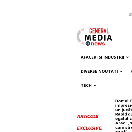
2
AFACERI SI INDUSTRII
DIVERSE NOUTATI
TECH
Daniel 
impresi
un jucăt
Rapid d
ARTICOLE
egalul 
Arad: „N
cum să 
EXCLUSIVE:
cu el”