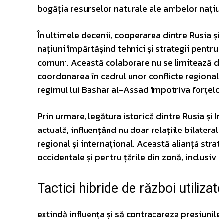
bogăția resurselor naturale ale ambelor națiu
În ultimele decenii, cooperarea dintre Rusia și
națiuni împărtășind tehnici și strategii pentr
comuni. Această colaborare nu se limitează doa
coordonarea în cadrul unor conflicte regionale, 
regimul lui Bashar al-Assad împotriva forțelor
Prin urmare, legătura istorică dintre Rusia și
actuală, influențând nu doar relațiile bilateral
regional și internațional. Această alianță stra
occidentale și pentru țările din zonă, inclusiv
Tactici hibride de război utiliza
extindă influența și să contracareze presiunil