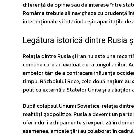
diferență de opinie sau de interese între sta
România trebuie să navigheze cu prudență î
internaționale și întărindu-și capacitățile de a
Legătura istorică dintre Rusia și
Relația dintre Rusia și Iran nu este una recent
comune care au evoluat de-a lungul anilor. Ac
ambelor țări de a contracara influența occident
timpul Războiului Rece, cele două națiuni au 
politica externă a Statelor Unite și a aliaților
După colapsul Uniunii Sovietice, relația dintr
realități geopolitice. Rusia a devenit un parte
oferindu-i echipamente și expertiză în domeni
asemenea, ambele țări au colaborat în cadrul 