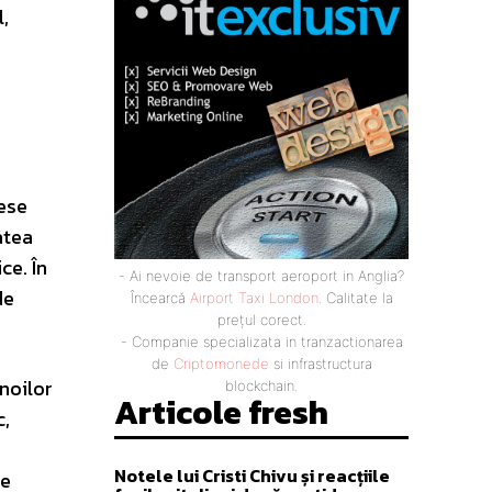
,
rese
atea
ce. În
- Ai nevoie de transport aeroport in Anglia?
de
Încearcă
Airport Taxi London
. Calitate la
prețul corect.
- Companie specializata in tranzactionarea
de
Criptomonede
si infrastructura
 noilor
blockchain.
Articole fresh
c,
Notele lui Cristi Chivu și reacțiile
re