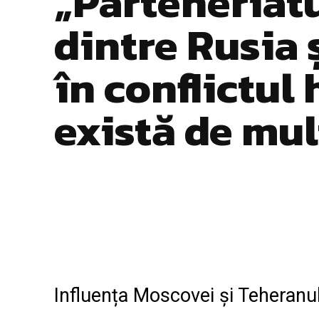
„Parteneriat
dintre Rusia ș
în conflictul 
există de mul
Facebook
Twitter
ACȚIUNE
Influența Moscovei și Teheranu