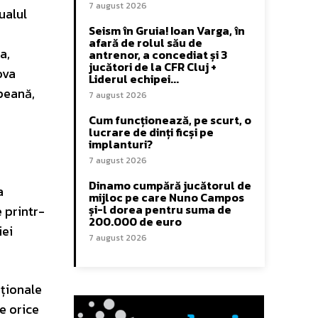
7 august 2026
ualul
Seism în Gruia! Ioan Varga, în
afară de rolul său de
a,
antrenor, a concediat și 3
jucători de la CFR Cluj +
ova
Liderul echipei...
peană,
7 august 2026
Cum funcționează, pe scurt, o
lucrare de dinți ficși pe
implanturi?
7 august 2026
Dinamo cumpără jucătorul de
a
mijloc pe care Nuno Campos
și-l dorea pentru suma de
 printr-
200.000 de euro
iei
7 august 2026
aționale
e orice