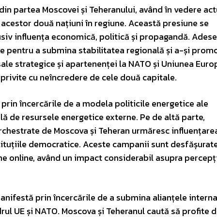
in partea Moscovei și Teheranului, având în vedere act
e acestor două națiuni în regiune. Această presiune se
siv influența economică, politică și propagandă. Adese
e pentru a submina stabilitatea regională și a-și prom
sale strategice și apartenenței la NATO și Uniunea Euro
 privite cu neîncredere de cele două capitale.
prin încercările de a modela politicile energetice ale
ă de resursele energetice externe. Pe de altă parte,
chestrate de Moscova și Teheran urmăresc influențare
stituțiile democratice. Aceste campanii sunt desfășurate
e online, având un impact considerabil asupra percepț
manifestă prin încercările de a submina alianțele intern
drul UE și NATO. Moscova și Teheranul caută să profite d