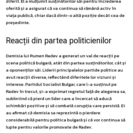
diferit. El a mulțumit susținătorilor săi pentru încrederea
oferită și a asigurat că va continua să rămână activ în
viața publică, chiar dacă dintr-o altă poziție decât cea de
președinte.
Reacții din partea politicienilor
Demisia lui Rumen Radev a generat un val de reacții pe
scena politică bulgară, atât din partea susținătorilor, cât și
a oponenților săi. Liderii principalelor partide politice au
avut reacții diverse, reflectând diferitele lor viziuni și
interese. Partidul Socialist Bulgar, care l-a susținut pe
Radev în trecut, și-a exprimat regretul față de alegerea sa,
subliniind că pierd un lider care a încercat să aducă
schimbări pozitive și să combată corupția care persistă. Ei
au afirmat că demisia sa reprezintă o pierdere
considerabilă pentru politica bulgară și că vor continua să
lupte pentru valorile promovate de Radev.