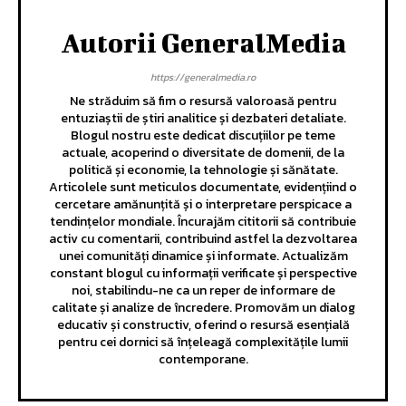
Autorii GeneralMedia
https://generalmedia.ro
Ne străduim să fim o resursă valoroasă pentru
entuziaștii de știri analitice și dezbateri detaliate.
Blogul nostru este dedicat discuțiilor pe teme
actuale, acoperind o diversitate de domenii, de la
politică și economie, la tehnologie și sănătate.
Articolele sunt meticulos documentate, evidențiind o
cercetare amănunțită și o interpretare perspicace a
tendințelor mondiale. Încurajăm cititorii să contribuie
activ cu comentarii, contribuind astfel la dezvoltarea
unei comunități dinamice și informate. Actualizăm
constant blogul cu informații verificate și perspective
noi, stabilindu-ne ca un reper de informare de
calitate și analize de încredere. Promovăm un dialog
educativ și constructiv, oferind o resursă esențială
pentru cei dornici să înțeleagă complexitățile lumii
contemporane.