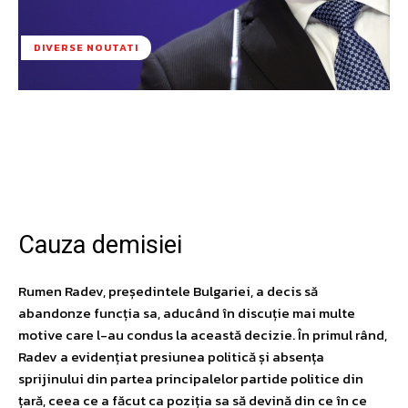
DIVERSE NOUTATI
Facebook
Twitter
Pinterest
W
Cauza demisiei
Rumen Radev, președintele Bulgariei, a decis să
abandonze funcția sa, aducând în discuție mai multe
motive care l-au condus la această decizie. În primul rând,
Radev a evidențiat presiunea politică și absența
sprijinului din partea principalelor partide politice din
țară, ceea ce a făcut ca poziția sa să devină din ce în ce