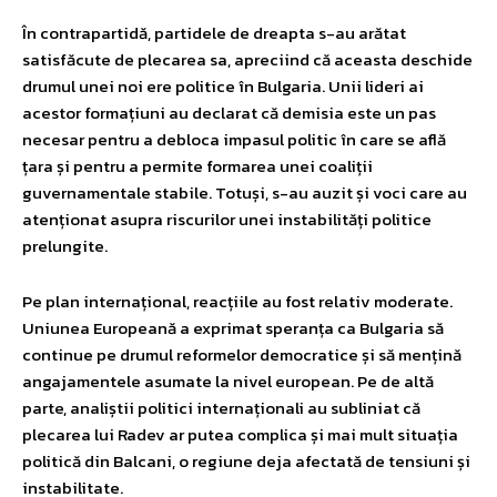
În contrapartidă, partidele de dreapta s-au arătat
satisfăcute de plecarea sa, apreciind că aceasta deschide
drumul unei noi ere politice în Bulgaria. Unii lideri ai
acestor formațiuni au declarat că demisia este un pas
necesar pentru a debloca impasul politic în care se află
țara și pentru a permite formarea unei coaliții
guvernamentale stabile. Totuși, s-au auzit și voci care au
atenționat asupra riscurilor unei instabilități politice
prelungite.
Pe plan internațional, reacțiile au fost relativ moderate.
Uniunea Europeană a exprimat speranța ca Bulgaria să
continue pe drumul reformelor democratice și să mențină
angajamentele asumate la nivel european. Pe de altă
parte, analiștii politici internaționali au subliniat că
plecarea lui Radev ar putea complica și mai mult situația
politică din Balcani, o regiune deja afectată de tensiuni și
instabilitate.