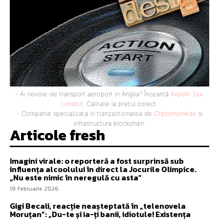
- Ai nevoie de transport aeroport in Anglia? Încearcă
Airport Taxi
London
. Calitate la prețul corect.
- Companie specializata in tranzactionarea de
Criptomonede
si
infrastructura blockchain.
Articole fresh
Imagini virale: o reporteră a fost surprinsă sub
influența alcoolului în direct la Jocurile Olimpice.
„Nu este nimic în neregulă cu asta”
19 februarie 2026
Gigi Becali, reacție neașteptată în „telenovela
Moruțan”: „Du-te și ia-ți banii, idiotule! Existența