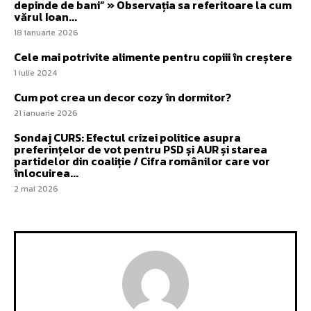
depinde de bani” » Observația sa referitoare la cum
vărul Ioan...
18 ianuarie 2026
Cele mai potrivite alimente pentru copiii în creștere
1 iulie 2024
Cum pot crea un decor cozy în dormitor?
21 ianuarie 2026
Sondaj CURS: Efectul crizei politice asupra
preferințelor de vot pentru PSD și AUR și starea
partidelor din coaliție / Cifra românilor care vor
înlocuirea...
2 mai 2026