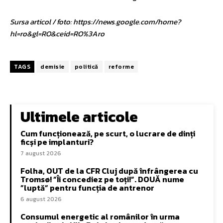
Sursa articol / foto: https://news.google.com/home?
hl=ro&gl=RO&ceid=RO%3Aro
TAGS
demisie
politică
reforme
Ultimele articole
Cum funcționează, pe scurt, o lucrare de dinți
ficși pe implanturi?
7 august 2026
Folha, OUT de la CFR Cluj după înfrângerea cu
Tromsø! ”Îi concediez pe toți!”. DOUĂ nume
”luptă” pentru funcția de antrenor
6 august 2026
Consumul energetic al românilor în urma