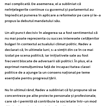
mai complicată. De asemenea, el a subliniat că
neînțelegerile continue cu guvernul și parlamentul au
împiedicat punerea în aplicare a reformelor pe care și le-a
propus la debutul mandatului său.
Un alt punct decisiv în alegerea sa a fost sentimentul că
nu mai poate reprezenta cu succes interesele cetățenilor
bulgari în contextul actualului climat politic. Radev a
declarat că, în ultimele luni, s-a simțit din ce în ce mai
izolat pe scena politică, iar inițiativele sale au fost
frecvent blocate de adversarii săi politici. În plus, el a
exprimat nemulțumirea față de incapacitatea clasei
politice de a ajunge la un consens național pe teme
esențiale pentru progresul țării.
Nu în ultimul rând, Radev a subliniat că își propune să se
concentreze pe alte proiecte personale și profesionale,
care să-i permită să contribuie la societate într-un mod