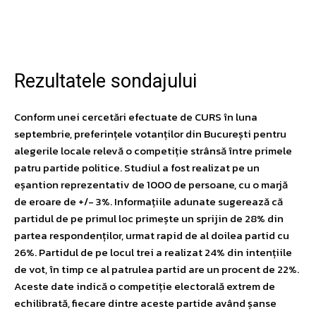
Facebook
Twitter
Pinterest
W
Rezultatele sondajului
Conform unei cercetări efectuate de CURS în luna
septembrie, preferințele votanților din București pentru
alegerile locale relevă o competiție strânsă între primele
patru partide politice. Studiul a fost realizat pe un
eșantion reprezentativ de 1000 de persoane, cu o marjă
de eroare de +/- 3%. Informațiile adunate sugerează că
partidul de pe primul loc primește un sprijin de 28% din
partea respondenților, urmat rapid de al doilea partid cu
26%. Partidul de pe locul trei a realizat 24% din intențiile
de vot, în timp ce al patrulea partid are un procent de 22%.
Aceste date indică o competiție electorală extrem de
echilibrată, fiecare dintre aceste partide având șanse