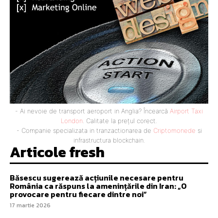
- Ai nevoie de transport aeroport in Anglia? Încearcă
Airport Taxi
London
. Calitate la prețul corect.
- Companie specializata in tranzactionarea de
Criptomonede
si
infrastructura blockchain.
Articole fresh
Băsescu sugerează acțiunile necesare pentru
România ca răspuns la amenințările din Iran: „O
provocare pentru fiecare dintre noi”
17 martie 2026