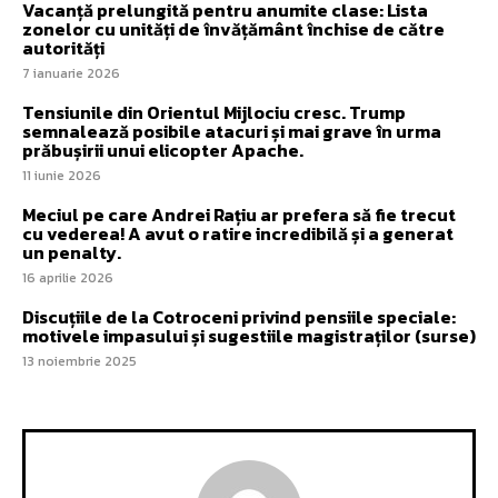
Vacanță prelungită pentru anumite clase: Lista
zonelor cu unități de învățământ închise de către
autorități
7 ianuarie 2026
Tensiunile din Orientul Mijlociu cresc. Trump
semnalează posibile atacuri și mai grave în urma
prăbușirii unui elicopter Apache.
11 iunie 2026
Meciul pe care Andrei Rațiu ar prefera să fie trecut
cu vederea! A avut o ratire incredibilă și a generat
un penalty.
16 aprilie 2026
Discuțiile de la Cotroceni privind pensiile speciale:
motivele impasului și sugestiile magistraților (surse)
13 noiembrie 2025