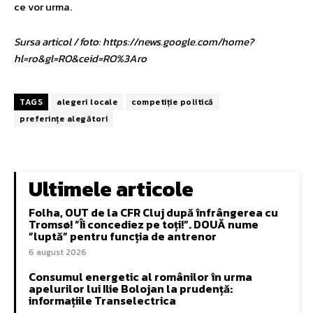
ce vor urma.
Sursa articol / foto: https://news.google.com/home?
hl=ro&gl=RO&ceid=RO%3Aro
TAGS
alegeri locale
competiție politică
preferințe alegători
Ultimele articole
Folha, OUT de la CFR Cluj după înfrângerea cu
Tromsø! ”Îi concediez pe toți!”. DOUĂ nume
”luptă” pentru funcția de antrenor
6 august 2026
Consumul energetic al românilor în urma
apelurilor lui Ilie Bolojan la prudență:
informațiile Transelectrica