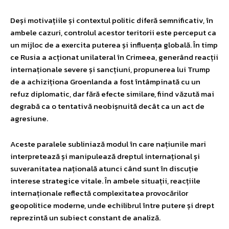
Deși motivațiile și contextul politic diferă semnificativ, în
ambele cazuri, controlul acestor teritorii este perceput ca
un mijloc de a exercita puterea și influența globală. În timp
ce Rusia a acționat unilateral în Crimeea, generând reacții
internaționale severe și sancțiuni, propunerea lui Trump
de a achiziționa Groenlanda a fost întâmpinată cu un
refuz diplomatic, dar fără efecte similare, fiind văzută mai
degrabă ca o tentativă neobișnuită decât ca un act de
agresiune.
Aceste paralele subliniază modul în care națiunile mari
interpretează și manipulează dreptul internațional și
suveranitatea națională atunci când sunt în discuție
interese strategice vitale. În ambele situații, reacțiile
internaționale reflectă complexitatea provocărilor
geopolitice moderne, unde echilibrul între putere și drept
reprezintă un subiect constant de analiză.