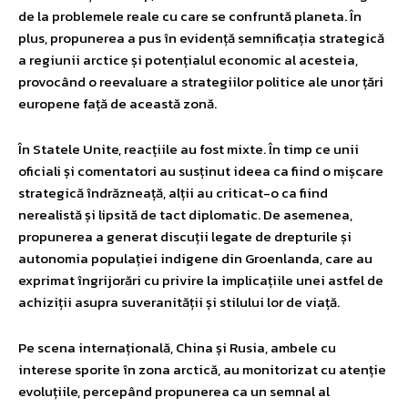
de la problemele reale cu care se confruntă planeta. În
plus, propunerea a pus în evidență semnificația strategică
a regiunii arctice și potențialul economic al acesteia,
provocând o reevaluare a strategiilor politice ale unor țări
europene față de această zonă.
În Statele Unite, reacțiile au fost mixte. În timp ce unii
oficiali și comentatori au susținut ideea ca fiind o mișcare
strategică îndrăzneață, alții au criticat-o ca fiind
nerealistă și lipsită de tact diplomatic. De asemenea,
propunerea a generat discuții legate de drepturile și
autonomia populației indigene din Groenlanda, care au
exprimat îngrijorări cu privire la implicațiile unei astfel de
achiziții asupra suveranității și stilului lor de viață.
Pe scena internațională, China și Rusia, ambele cu
interese sporite în zona arctică, au monitorizat cu atenție
evoluțiile, percepând propunerea ca un semnal al