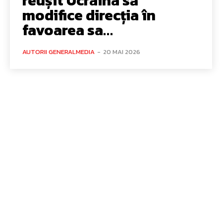
reușit Ucraina să
modifice direcția în
favoarea sa…
AUTORII GENERALMEDIA
-
20 MAI 2026
Bun venit GeneralMedia.ro
GeneralMedia.ro un site de știri / blog de noutăți, dedicat
diseminării de informații și actualități. Acesta oferă articole,
reportaje și analize pe teme diverse, de la evenimente curente
la subiecte specifice de interes. Este un spațiu digital pentru
informare și educație. Contactati-ne oricand la adresa: