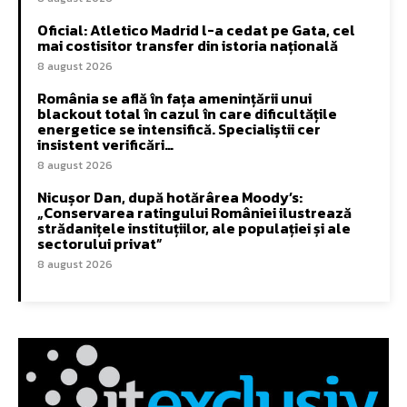
Oficial: Atletico Madrid l-a cedat pe Gata, cel
mai costisitor transfer din istoria națională
8 august 2026
România se află în fața amenințării unui
blackout total în cazul în care dificultățile
energetice se intensifică. Specialiștii cer
insistent verificări…
8 august 2026
Nicușor Dan, după hotărârea Moody’s:
„Conservarea ratingului României ilustrează
strădanițele instituțiilor, ale populației și ale
sectorului privat”
8 august 2026