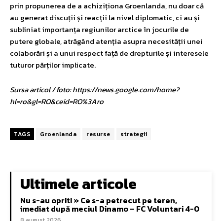
prin propunerea de a achiziționa Groenlanda, nu doar că
au generat discuții și reacții la nivel diplomatic, ci au și
subliniat importanța regiunilor arctice în jocurile de
putere globale, atrăgând atenția asupra necesității unei
colaborări și a unui respect față de drepturile și interesele
tuturor părților implicate.
Sursa articol / foto: https://news.google.com/home?
hl=ro&gl=RO&ceid=RO%3Aro
TAGS
Groenlanda
resurse
strategii
Ultimele articole
Nu s-au oprit! » Ce s-a petrecut pe teren,
imediat după meciul Dinamo – FC Voluntari 4-0
8 august 2026