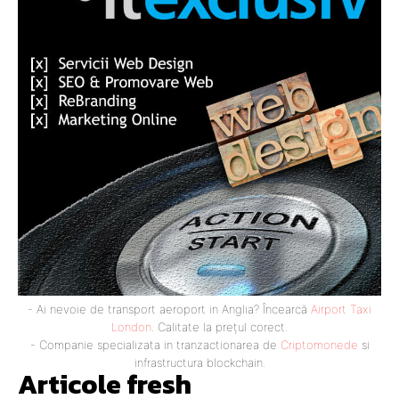
- Ai nevoie de transport aeroport in Anglia? Încearcă
Airport Taxi
London
. Calitate la prețul corect.
- Companie specializata in tranzactionarea de
Criptomonede
si
infrastructura blockchain.
Articole fresh