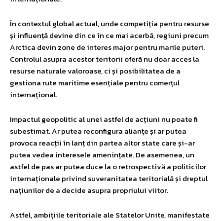
În contextul global actual, unde competiția pentru resurse
și influență devine din ce în ce mai acerbă, regiuni precum
Arctica devin zone de interes major pentru marile puteri.
Controlul asupra acestor teritorii oferă nu doar acces la
resurse naturale valoroase, ci și posibilitatea de a
gestiona rute maritime esențiale pentru comerțul
internațional.
Impactul geopolitic al unei astfel de acțiuni nu poate fi
subestimat. Ar putea reconfigura alianțe și ar putea
provoca reacții în lanț din partea altor state care și-ar
putea vedea interesele amenințate. De asemenea, un
astfel de pas ar putea duce la o retrospectivă a politicilor
internaționale privind suveranitatea teritorială și dreptul
națiunilor de a decide asupra propriului viitor.
Astfel, ambițiile teritoriale ale Statelor Unite, manifestate