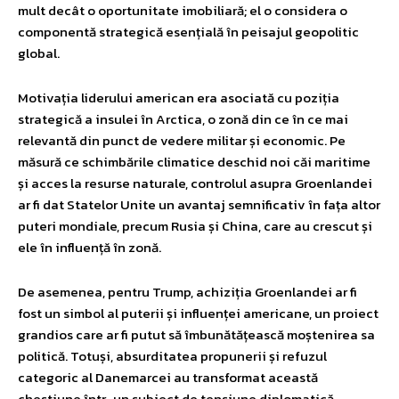
mult decât o oportunitate imobiliară; el o considera o
componentă strategică esențială în peisajul geopolitic
global.
Motivația liderului american era asociată cu poziția
strategică a insulei în Arctica, o zonă din ce în ce mai
relevantă din punct de vedere militar și economic. Pe
măsură ce schimbările climatice deschid noi căi maritime
și acces la resurse naturale, controlul asupra Groenlandei
ar fi dat Statelor Unite un avantaj semnificativ în fața altor
puteri mondiale, precum Rusia și China, care au crescut și
ele în influență în zonă.
De asemenea, pentru Trump, achiziția Groenlandei ar fi
fost un simbol al puterii și influenței americane, un proiect
grandios care ar fi putut să îmbunătățească moștenirea sa
politică. Totuși, absurditatea propunerii și refuzul
categoric al Danemarcei au transformat această
chestiune într-un subiect de tensiune diplomatică,