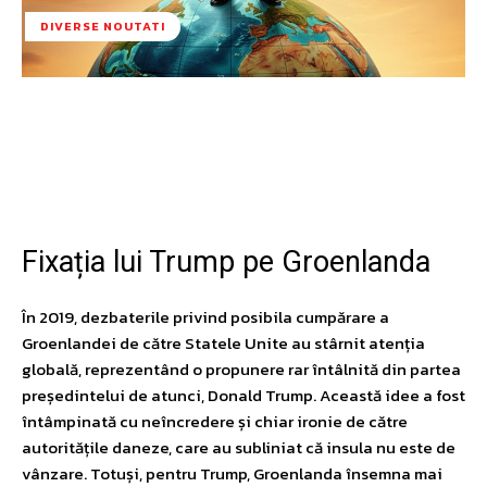
DIVERSE NOUTATI
Facebook
Twitter
Pinterest
W
Fixația lui Trump pe Groenlanda
În 2019, dezbaterile privind posibila cumpărare a
Groenlandei de către Statele Unite au stârnit atenția
globală, reprezentând o propunere rar întâlnită din partea
președintelui de atunci, Donald Trump. Această idee a fost
întâmpinată cu neîncredere și chiar ironie de către
autoritățile daneze, care au subliniat că insula nu este de
vânzare. Totuși, pentru Trump, Groenlanda însemna mai