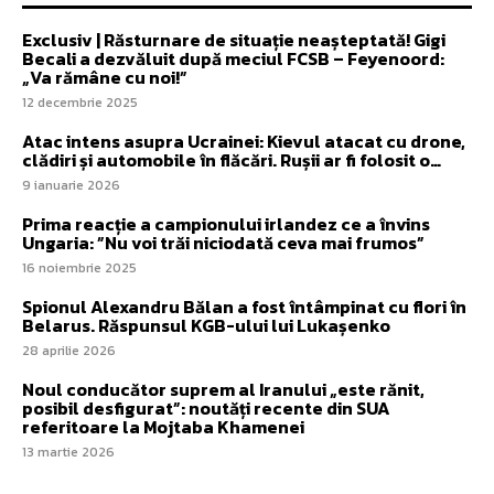
Exclusiv | Răsturnare de situație neașteptată! Gigi
Becali a dezvăluit după meciul FCSB – Feyenoord:
„Va rămâne cu noi!”
12 decembrie 2025
Atac intens asupra Ucrainei: Kievul atacat cu drone,
clădiri și automobile în flăcări. Rușii ar fi folosit o…
9 ianuarie 2026
Prima reacție a campionului irlandez ce a învins
Ungaria: ”Nu voi trăi niciodată ceva mai frumos”
16 noiembrie 2025
Spionul Alexandru Bălan a fost întâmpinat cu flori în
Belarus. Răspunsul KGB-ului lui Lukașenko
28 aprilie 2026
Noul conducător suprem al Iranului „este rănit,
posibil desfigurat”: noutăți recente din SUA
referitoare la Mojtaba Khamenei
13 martie 2026