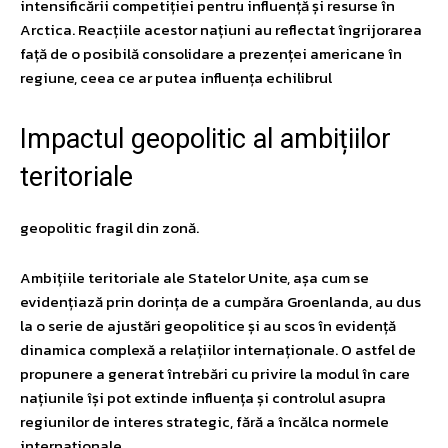
intensificării competiției pentru influență și resurse în
Arctica. Reacțiile acestor națiuni au reflectat îngrijorarea
față de o posibilă consolidare a prezenței americane în
regiune, ceea ce ar putea influența echilibrul
Impactul geopolitic al ambițiilor
teritoriale
geopolitic fragil din zonă.
Ambițiile teritoriale ale Statelor Unite, așa cum se
evidențiază prin dorința de a cumpăra Groenlanda, au dus
la o serie de ajustări geopolitice și au scos în evidență
dinamica complexă a relațiilor internaționale. O astfel de
propunere a generat întrebări cu privire la modul în care
națiunile își pot extinde influența și controlul asupra
regiunilor de interes strategic, fără a încălca normele
internaționale.