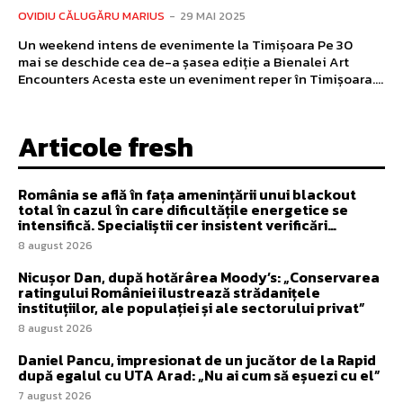
OVIDIU CĂLUGĂRU MARIUS
-
29 MAI 2025
Un weekend intens de evenimente la Timișoara Pe 30
mai se deschide cea de-a șasea ediție a Bienalei Art
Encounters Acesta este un eveniment reper în Timișoara....
Articole fresh
România se află în fața amenințării unui blackout
total în cazul în care dificultățile energetice se
intensifică. Specialiștii cer insistent verificări…
8 august 2026
Nicușor Dan, după hotărârea Moody’s: „Conservarea
ratingului României ilustrează strădanițele
instituțiilor, ale populației și ale sectorului privat”
8 august 2026
Daniel Pancu, impresionat de un jucător de la Rapid
după egalul cu UTA Arad: „Nu ai cum să eșuezi cu el”
7 august 2026