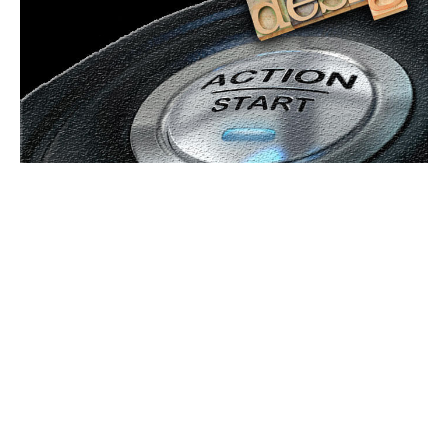
Bun venit GeneralMedia.ro
GeneralMedia.ro un site de știri / blog de noutăți, dedicat
diseminării de informații și actualități. Acesta oferă articole,
reportaje și analize pe teme diverse, de la evenimente curente
la subiecte specifice de interes. Este un spațiu digital pentru
informare și educație. Contactati-ne oricand la adresa:
contact@generalmedia.ro