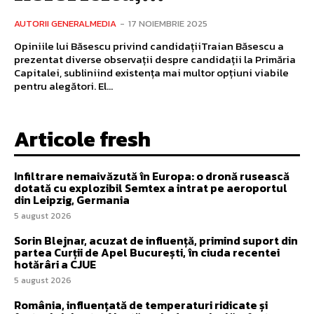
AUTORII GENERALMEDIA
-
17 NOIEMBRIE 2025
Opiniile lui Băsescu privind candidațiiTraian Băsescu a
prezentat diverse observații despre candidații la Primăria
Capitalei, subliniind existența mai multor opțiuni viabile
pentru alegători. El...
Articole fresh
Infiltrare nemaivăzută în Europa: o dronă rusească
dotată cu explozibil Semtex a intrat pe aeroportul
din Leipzig, Germania
5 august 2026
Sorin Blejnar, acuzat de influență, primind suport din
partea Curții de Apel București, în ciuda recentei
hotărâri a CJUE
5 august 2026
România, influențată de temperaturi ridicate și