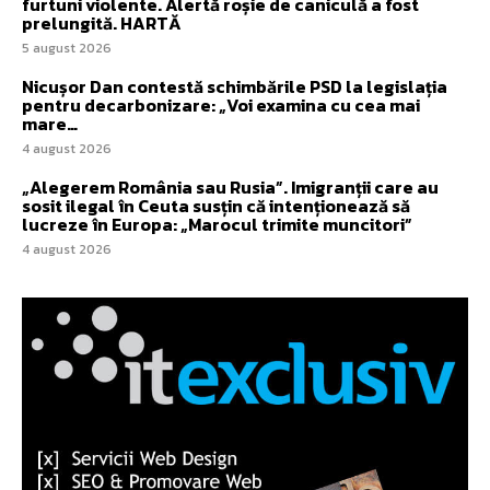
furtuni violente. Alertă roșie de caniculă a fost
prelungită. HARTĂ
5 august 2026
Nicușor Dan contestă schimbările PSD la legislația
pentru decarbonizare: „Voi examina cu cea mai
mare…
4 august 2026
„Alegerem România sau Rusia”. Imigranții care au
sosit ilegal în Ceuta susțin că intenționează să
lucreze în Europa: „Marocul trimite muncitori”
4 august 2026