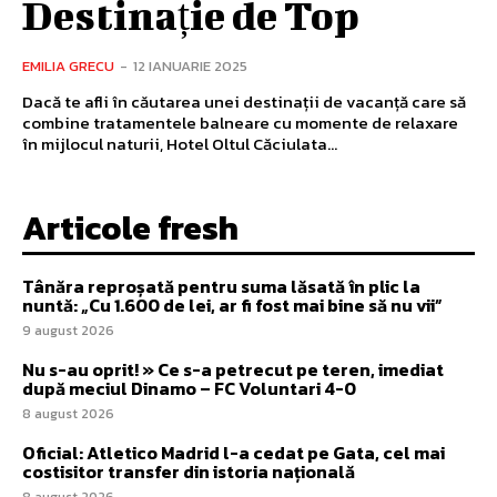
Destinație de Top
EMILIA GRECU
-
12 IANUARIE 2025
Dacă te afli în căutarea unei destinații de vacanță care să
combine tratamentele balneare cu momente de relaxare
în mijlocul naturii, Hotel Oltul Căciulata...
Articole fresh
Tânăra reproșată pentru suma lăsată în plic la
nuntă: „Cu 1.600 de lei, ar fi fost mai bine să nu vii”
9 august 2026
Nu s-au oprit! » Ce s-a petrecut pe teren, imediat
după meciul Dinamo – FC Voluntari 4-0
8 august 2026
Oficial: Atletico Madrid l-a cedat pe Gata, cel mai
costisitor transfer din istoria națională
8 august 2026