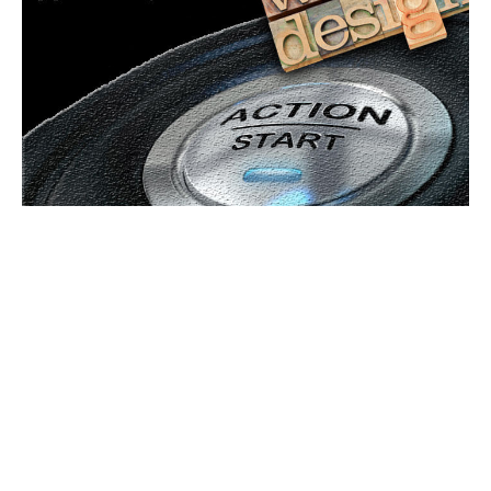
Bun venit GeneralMedia.ro
GeneralMedia.ro un site de știri / blog de noutăți, dedicat
diseminării de informații și actualități. Acesta oferă articole,
reportaje și analize pe teme diverse, de la evenimente curente
la subiecte specifice de interes. Este un spațiu digital pentru
informare și educație. Contactati-ne oricand la adresa: