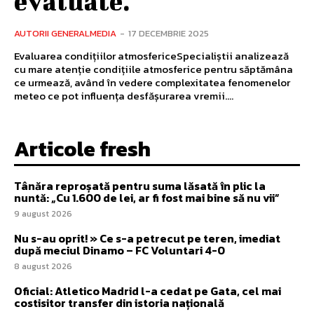
evaluate.
AUTORII GENERALMEDIA
-
17 DECEMBRIE 2025
Evaluarea condițiilor atmosfericeSpecialiștii analizează
cu mare atenție condițiile atmosferice pentru săptămâna
ce urmează, având în vedere complexitatea fenomenelor
meteo ce pot influența desfășurarea vremii....
Articole fresh
Tânăra reproșată pentru suma lăsată în plic la
nuntă: „Cu 1.600 de lei, ar fi fost mai bine să nu vii”
9 august 2026
Nu s-au oprit! » Ce s-a petrecut pe teren, imediat
după meciul Dinamo – FC Voluntari 4-0
8 august 2026
Oficial: Atletico Madrid l-a cedat pe Gata, cel mai
costisitor transfer din istoria națională