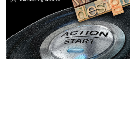
Bun venit GeneralMedia.ro
GeneralMedia.ro un site de știri / blog de noutăți, dedicat
diseminării de informații și actualități. Acesta oferă articole,
reportaje și analize pe teme diverse, de la evenimente curente
la subiecte specifice de interes. Este un spațiu digital pentru
informare și educație. Contactati-ne oricand la adresa: