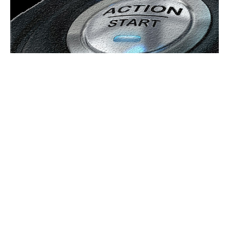
Bun venit GeneralMedia.ro
GeneralMedia.ro un site de știri / blog de noutăți, dedicat
diseminării de informații și actualități. Acesta oferă articole,
reportaje și analize pe teme diverse, de la evenimente curente
la subiecte specifice de interes. Este un spațiu digital pentru
informare și educație. Contactati-ne oricand la adresa:
contact@generalmedia.ro
Contact www.GeneralMedia.ro
Politică de confidențialitate