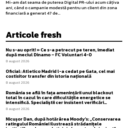
Mi-am dat seama de puterea Digital PR-ului acum câțiva
ani, când o campanie modestă pentru un client din zona
financiară a generat 47 de...
Articole fresh
Nu s-au oprit! » Ce s-a petrecut pe teren, imediat
după meciul Dinamo – FC Voluntari 4-0
8 august 2026
Oficial: Atletico Madrid l-a cedat pe Gata, cel mai
costisitor transfer din istoria națională
8 august 2026
România se află în fața amenințării unui blackout
total în cazul în care dificultățile energetice se
intensifică. Specialiștii cer insistent verificări…
8 august 2026
Nicușor Dan, după hotărârea Moody’s: „Conservarea
ratingului României ilustrează strădanițele