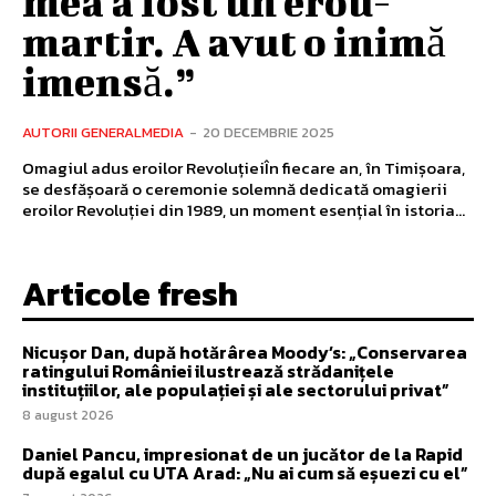
mea a fost un erou-
martir. A avut o inimă
imensă.”
AUTORII GENERALMEDIA
-
20 DECEMBRIE 2025
Omagiul adus eroilor RevoluțieiÎn fiecare an, în Timișoara,
se desfășoară o ceremonie solemnă dedicată omagierii
eroilor Revoluției din 1989, un moment esențial în istoria...
Articole fresh
Nicușor Dan, după hotărârea Moody’s: „Conservarea
ratingului României ilustrează strădanițele
instituțiilor, ale populației și ale sectorului privat”
8 august 2026
Daniel Pancu, impresionat de un jucător de la Rapid
după egalul cu UTA Arad: „Nu ai cum să eșuezi cu el”