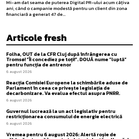
Mi-am dat seama de puterea Digital PR-ului acum câțiva
ani, când o campanie modestă pentru un client din zona
financiară a generat 47 de...
Articole fresh
Folha, OUT de la CFR Cluj după înfrângerea cu
Tromsø! ”Îi concediez pe toți!”. DOUĂ nume ”luptă”
pentru funcția de antrenor
6 august 2026
Reacția Comisiei Europene la schimbările aduse de
Parlament în ceea ce privește legislația de
decarbonizare. Va evalua efectul asupra PNRR.
6 august 2026
Guvernul lucrează la un act legislativ pentru
restricționarea consumului de energie electrică
6 august 2026
Vremea pentru 6 august 2026: Alertă roșie de