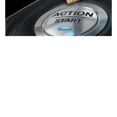
Bun venit GeneralMedia.ro
GeneralMedia.ro un site de știri / blog de noutăți, dedicat
diseminării de informații și actualități. Acesta oferă articole,
reportaje și analize pe teme diverse, de la evenimente curente
la subiecte specifice de interes. Este un spațiu digital pentru
informare și educație. Contactati-ne oricand la adresa:
contact@generalmedia.ro
Contact www.GeneralMedia.ro