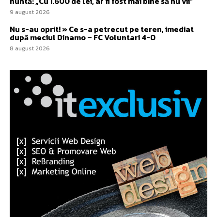
nuntă: „Cu 1.600 de lei, ar fi fost mai bine să nu vii”
9 august 2026
Nu s-au oprit! » Ce s-a petrecut pe teren, imediat
după meciul Dinamo – FC Voluntari 4-0
8 august 2026