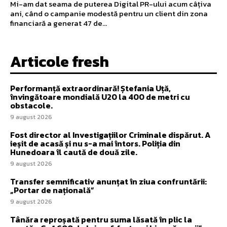
Mi-am dat seama de puterea Digital PR-ului acum câțiva
ani, când o campanie modestă pentru un client din zona
financiară a generat 47 de...
Articole fresh
Performanță extraordinară! Ștefania Uță,
învingătoare mondială U20 la 400 de metri cu
obstacole.
9 august 2026
Fost director al Investigațiilor Criminale dispărut. A
ieșit de acasă și nu s-a mai întors. Poliția din
Hunedoara îl caută de două zile.
9 august 2026
Transfer semnificativ anunțat în ziua confruntării:
„Portar de națională”
9 august 2026
Tânăra reproșată pentru suma lăsată în plic la