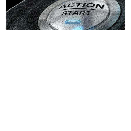
Bun venit GeneralMedia.ro
GeneralMedia.ro un site de știri / blog de noutăți, dedicat
diseminării de informații și actualități. Acesta oferă articole,
reportaje și analize pe teme diverse, de la evenimente curente
la subiecte specifice de interes. Este un spațiu digital pentru
informare și educație. Contactati-ne oricand la adresa:
contact@generalmedia.ro
Contact www.GeneralMedia.ro
Politică de confidențialitate