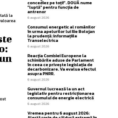
concediez pe toți!”. DOUĂ nume
”luptă” pentru funcția de
antrenor
tată la
6 august 2026
valoarea
Consumul energetic al românilor
în urma apelurilor lui Ilie Bolojan
la prudență: informațiile
ste
Transelectrica
o:
6 august 2026
Reacția Comisiei Europene la
 un
schimbările aduse de Parlament
în ceea ce privește legislația de
decarbonizare. Va evalua efectul
asupra PNRR.
6 august 2026
Guvernul lucrează la un act
legislativ pentru restricționarea
consumului de energie electrică
ost
6 august 2026
Vremea pentru 6 august 2026:
Alertă roșie de căldură extremă în