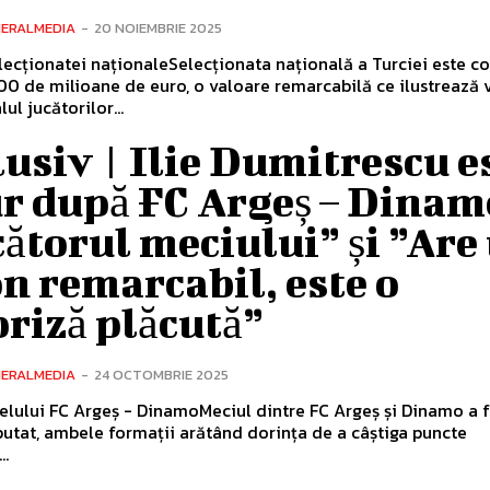
NERALMEDIA
-
20 NOIEMBRIE 2025
lecționatei naționaleSelecționata națională a Turciei este co
0 de milioane de euro, o valoare remarcabilă ce ilustrează 
lul jucătorilor...
usiv | Ilie Dumitrescu e
r după FC Argeș – Dinam
ătorul meciului” și ”Are
n remarcabil, este o
riză plăcută”
NERALMEDIA
-
24 OCTOMBRIE 2025
elului FC Argeș - DinamoMeciul dintre FC Argeș și Dinamo a f
putat, ambele formații arătând dorința de a câștiga puncte
..