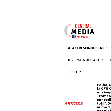
AFACERI SI INDUSTRII
DIVERSE NOUTATI
TECH
Folha, 
la CFR 
înfrâng
Tromsø! 
concedi
ARTICOLE
toți!”. 
nume ”l
pentru 