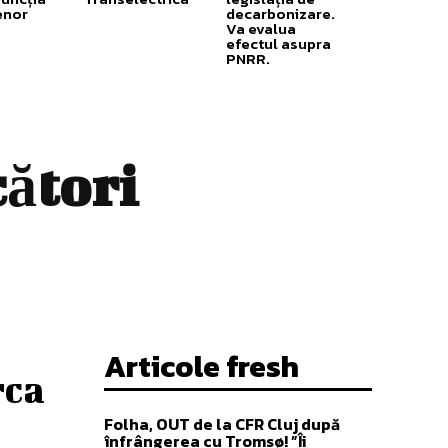
enor
decarbonizare.
Va evalua
efectul asupra
PNRR.
cători
Articole fresh
rca
Folha, OUT de la CFR Cluj după
înfrângerea cu Tromsø! ”Îi