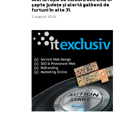
șapte județe și alertă galbenă de
furtuni în alte 31.
5 august 2026