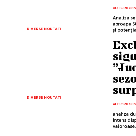
AUTORII GE
Analiza se
aproape 50
și potenția
DIVERSE NOUTATI
Excl
sigu
”Juc
sezo
surp
DIVERSE NOUTATI
AUTORII GE
analiza du
intens dis
valoroase..