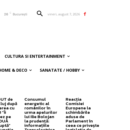
C
vineri, august 7, 2026
26
București
CULTURA SI ENTERTAINMENT
HOME & DECO
SANATATE / HOBBY
OUT de
Consumul
Reacția
Cluj după
energetic al
Comisiei
erea cu
românilor în
Europene la
”Îi
urma apelurilor
schimbările
ez pe
lui Ilie Bolojan
aduse de
DOUĂ
la prudență:
Parlament în
uptă”
informațiile
ceea ce privește
funcția
Transelectrica
legislația de