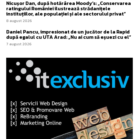
Nicușor Dan, după hotărârea Moody’s: „Conservarea
ratingului României ilustrează strădanițele
instituțiilor, ale populației și ale sectorului privat”
8 august 2026
Daniel Pancu, impresionat de un jucător de la Rapid
după egalul cu UTA Arad: „Nu ai cum să eșuezi cu el”
7 august 2026