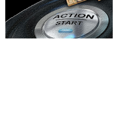
Bun venit GeneralMedia.ro
GeneralMedia.ro un site de știri / blog de noutăți, dedicat
diseminării de informații și actualități. Acesta oferă articole,
reportaje și analize pe teme diverse, de la evenimente curente
la subiecte specifice de interes. Este un spațiu digital pentru
informare și educație. Contactati-ne oricand la adresa:
contact@generalmedia.ro
Contact www.GeneralMedia.ro