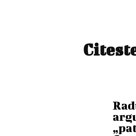
Citest
Radu
arg
„pat