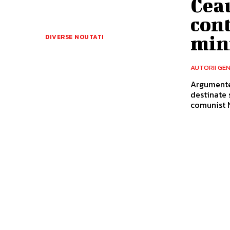
Ceau
cont
mini
DIVERSE NOUTATI
AUTORII GE
Argumentel
destinate 
comunist N