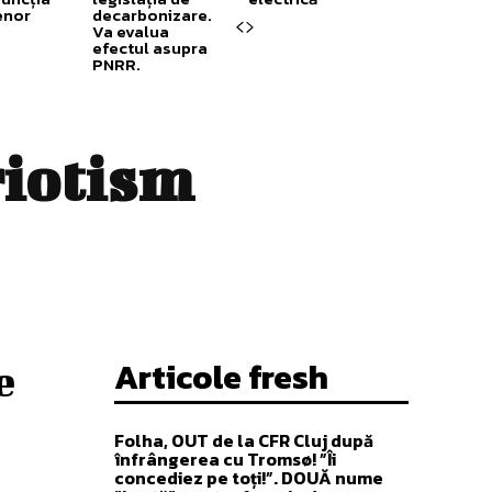
enor
decarbonizare.
Va evalua
efectul asupra
PNRR.
riotism
Articole fresh
e
Folha, OUT de la CFR Cluj după
înfrângerea cu Tromsø! ”Îi
concediez pe toți!”. DOUĂ nume