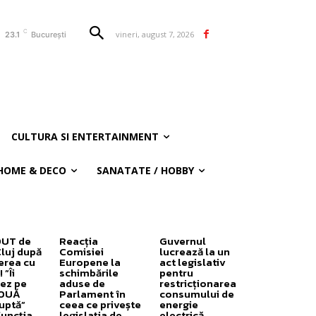
C
vineri, august 7, 2026
23.1
București
CULTURA SI ENTERTAINMENT
HOME & DECO
SANATATE / HOBBY
OUT de
Reacția
Guvernul
Cluj după
Comisiei
lucrează la un
erea cu
Europene la
act legislativ
”Îi
schimbările
pentru
ez pe
aduse de
restricționarea
DOUĂ
Parlament în
consumului de
uptă”
ceea ce privește
energie
funcția
legislația de
electrică