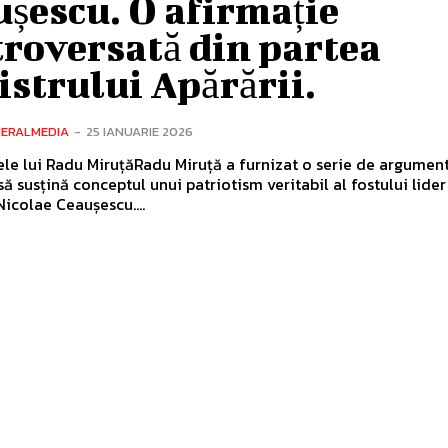
șescu. O afirmație
roversată din partea
strului Apărării.
NERALMEDIA
-
25 IANUARIE 2026
e lui Radu MiruțăRadu Miruță a furnizat o serie de argumen
să susțină conceptul unui patriotism veritabil al fostului lider
icolae Ceaușescu....