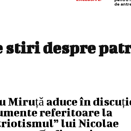
de antr
e stiri despre
pat
 Miruță aduce în discuți
umente referitoare la
riotismul” lui Nicolae