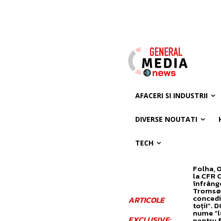
AFACERI SI INDUSTRII
DIVERSE NOUTATI
TECH
Folha, 
la CFR 
înfrâng
Tromsø! 
concedi
ARTICOLE
toți!”. 
nume ”l
EXCLUSIVE:
pentru 