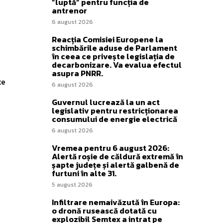
”luptă” pentru funcția de
antrenor
6 august 2026
Reacția Comisiei Europene la
schimbările aduse de Parlament
în ceea ce privește legislația de
decarbonizare. Va evalua efectul
asupra PNRR.
te
6 august 2026
Guvernul lucrează la un act
legislativ pentru restricționarea
consumului de energie electrică
6 august 2026
Vremea pentru 6 august 2026:
Alertă roșie de căldură extremă în
șapte județe și alertă galbenă de
furtuni în alte 31.
5 august 2026
Infiltrare nemaivăzută în Europa:
o dronă rusească dotată cu
explozibil Semtex a intrat pe