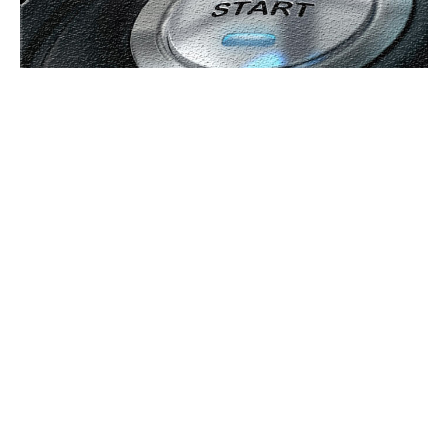
Bun venit GeneralMedia.ro
GeneralMedia.ro un site de știri / blog de noutăți, dedicat
diseminării de informații și actualități. Acesta oferă articole,
reportaje și analize pe teme diverse, de la evenimente curente
la subiecte specifice de interes. Este un spațiu digital pentru
informare și educație. Contactati-ne oricand la adresa:
contact@generalmedia.ro
Contact www.GeneralMedia.ro
Politică de confidențialitate
Politica de cookies (GDPR)