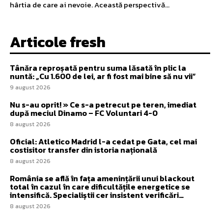
hârtia de care ai nevoie. Această perspectivă...
Articole fresh
Tânăra reproșată pentru suma lăsată în plic la
nuntă: „Cu 1.600 de lei, ar fi fost mai bine să nu vii”
9 august 2026
Nu s-au oprit! » Ce s-a petrecut pe teren, imediat
după meciul Dinamo – FC Voluntari 4-0
8 august 2026
Oficial: Atletico Madrid l-a cedat pe Gata, cel mai
costisitor transfer din istoria națională
8 august 2026
România se află în fața amenințării unui blackout
total în cazul în care dificultățile energetice se
intensifică. Specialiștii cer insistent verificări…
8 august 2026